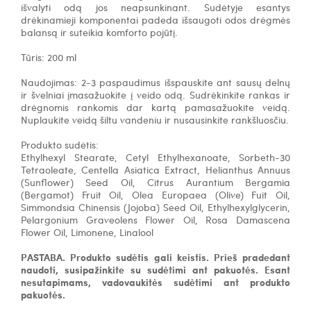
išvalyti odą jos neapsunkinant.
Sudėtyje esantys
drėkinamieji komponentai padeda išsaugoti odos drėgmės
balansą ir suteikia komforto pojūtį.
Tūris: 200 ml
Naudojimas:
2-3 paspaudimus išspauskite ant sausų delnų
ir švelniai įmasažuokite į veido odą. Sudrėkinkite rankas ir
drėgnomis rankomis dar kartą pamasažuokite veidą.
Nuplaukite veidą šiltu vandeniu ir nusausinkite rankšluosčiu.
Produkto sudėtis:
Ethylhexyl Stearate, Cetyl Ethylhexanoate, Sorbeth-30
Tetraoleate, Centella Asiatica Extract, Helianthus Annuus
(Sunflower) Seed Oil, Citrus Aurantium Bergamia
(Bergamot) Fruit Oil, Olea Europaea (Olive) Fuit Oil,
Simmondsia Chinensis (Jojoba) Seed Oil, Ethylhexylglycerin,
Pelargonium Graveolens Flower Oil, Rosa Damascena
Flower Oil, Limonene, Linalool
PASTABA. Produkto sudėtis gali keistis. Prieš pradedant
naudoti, susipažinkite su sudėtimi ant pakuotės. Esant
nesutapimams, vadovaukitės sudėtimi ant produkto
pakuotės.