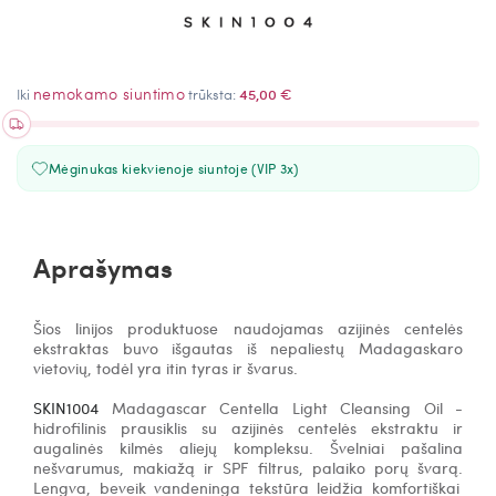
nemokamo siuntimo
Iki
trūksta:
45,00 €
Mėginukas kiekvienoje siuntoje (VIP 3x)
Aprašymas
Šios linijos produktuose naudojamas azijinės centelės
ekstraktas buvo išgautas iš nepaliestų Madagaskaro
vietovių, todėl yra itin tyras ir švarus.
SKIN1004
Madagascar Centella Light Cleansing Oil -
h
idrofilinis prausiklis su azijinės centelės ekstraktu ir
augalinės kilmės aliejų kompleksu.
Švelniai pašalina
nešvarumus, makiažą ir SPF filtrus, palaiko porų švarą.
Lengva, beveik vandeninga tekstūra leidžia komfortiškai