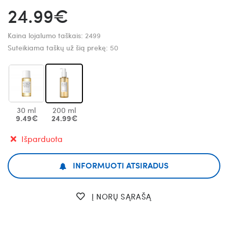
24.99€
Kaina lojalumo taškais:
2499
Suteikiama taškų už šią prekę:
50
30 ml
200 ml
9.49€
24.99€
Išparduota
INFORMUOTI ATSIRADUS
Į NORŲ SĄRAŠĄ