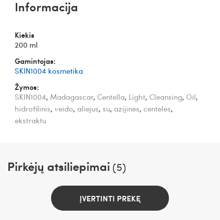
Informacija
Kiekis
200 ml
Gamintojas:
SKIN1004 kosmetika
Žymos:
SKIN1004
,
Madagascar
,
Centella
,
Light
,
Cleansing
,
Oil
,
hidrofilinis
,
veido
,
aliejus
,
su
,
azijinės
,
centelės
,
ekstraktu
Pirkėjų atsiliepimai
(5)
ĮVERTINTI PREKĘ