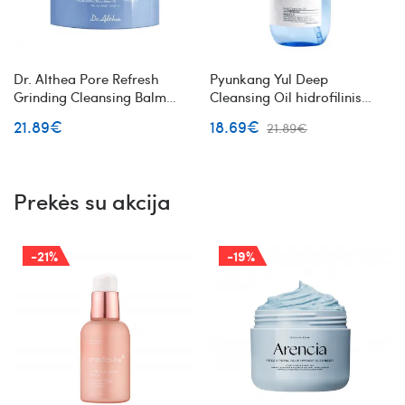
Dr. Althea Pore Refresh
Pyunkang Yul Deep
Grinding Cleansing Balm
Cleansing Oil hidrofilinis
hidrofilinis valomasis veido
veido aliejus
21.89€
18.69€
21.89€
balzamas
Prekės su akcija
-21%
-19%