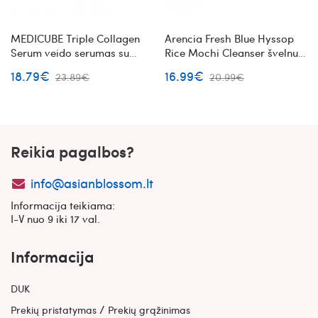
MEDICUBE Triple Collagen
Arencia Fresh Blue Hyssop
Serum veido serumas su
Rice Mochi Cleanser švelnus
kolagenu
veido prausiklis
18.79€
16.99€
23.89€
20.99€
Reikia pagalbos?
info@asianblossom.lt
Informacija teikiama:
I-V nuo 9 iki 17 val.
Informacija
DUK
/
Prekių pristatymas
Prekių grąžinimas