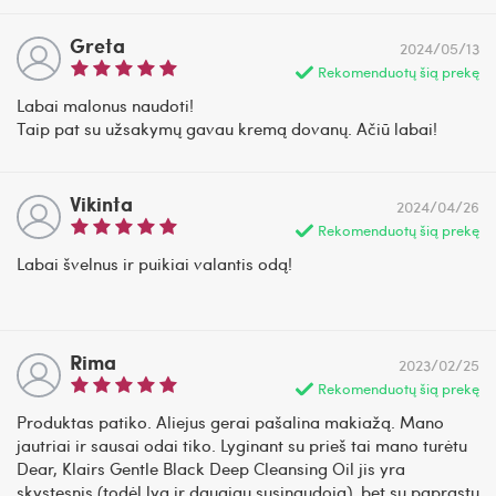
Greta
2024/05/13
Rekomenduotų šią prekę
Labai malonus naudoti!
Taip pat su užsakymų gavau kremą dovanų. Ačiū labai!
Vikinta
2024/04/26
Rekomenduotų šią prekę
Labai švelnus ir puikiai valantis odą!
Rima
2023/02/25
Rekomenduotų šią prekę
Produktas patiko. Aliejus gerai pašalina makiažą. Mano
jautriai ir sausai odai tiko. Lyginant su prieš tai mano turėtu
Dear, Klairs Gentle Black Deep Cleansing Oil jis yra
skystesnis (todėl lyg ir daugiau susinaudoja), bet su paprastu