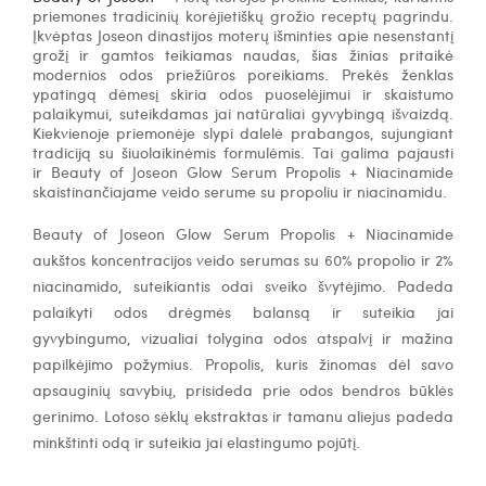
priemones tradicinių korėjietiškų grožio receptų pagrindu.
Įkvėptas Joseon dinastijos moterų išminties apie nesenstantį
grožį ir gamtos teikiamas naudas, šias žinias pritaikė
modernios odos priežiūros poreikiams. Prekės ženklas
ypatingą dėmesį skiria odos puoselėjimui ir skaistumo
palaikymui, suteikdamas jai natūraliai gyvybingą išvaizdą.
Kiekvienoje priemonėje slypi dalelė prabangos, sujungiant
tradiciją su šiuolaikinėmis formulėmis. Tai galima pajausti
ir Beauty of Joseon Glow Serum Propolis + Niacinamide
skaistinančiajame veido serume su propoliu ir niacinamidu.
Beauty of Joseon Glow Serum Propolis + Niacinamide
aukštos koncentracijos veido serumas su 60% propolio ir 2%
niacinamido, suteikiantis odai sveiko švytėjimo. Padeda
palaikyti odos drėgmės balansą ir suteikia jai
gyvybingumo, vizualiai tolygina odos atspalvį ir mažina
papilkėjimo požymius. Propolis, kuris žinomas dėl savo
apsauginių savybių, prisideda prie odos bendros būklės
gerinimo. Lotoso sėklų ekstraktas ir tamanu aliejus padeda
minkštinti odą ir suteikia jai elastingumo pojūtį.