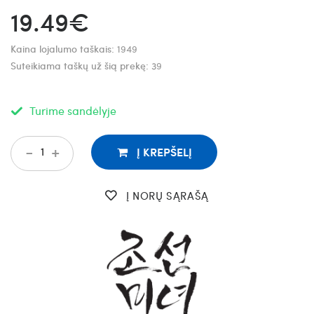
19.49€
Kaina lojalumo taškais:
1949
Suteikiama taškų už šią prekę:
39
Turime sandėlyje
-
+
Į KREPŠELĮ
Į NORŲ SĄRAŠĄ