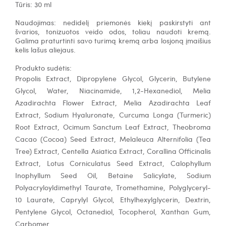
Tūris: 30 ml
Naudojimas:
nedidelį priemonės kiekį paskirstyti ant
švarios, tonizuotos veido odos, toliau naudoti kremą.
Galima praturtinti savo turimą kremą arba losjoną įmaišius
kelis lašus aliejaus.
Produkto sudėtis:
Propolis Extract, Dipropylene Glycol, Glycerin, Butylene
Glycol, Water, Niacinamide, 1,2-Hexanediol, Melia
Azadirachta Flower Extract, Melia Azadirachta Leaf
Extract, Sodium Hyaluronate, Curcuma Longa (Turmeric)
Root Extract, Ocimum Sanctum Leaf Extract, Theobroma
Cacao (Cocoa) Seed Extract, Melaleuca Alternifolia (Tea
Tree) Extract, Centella Asiatica Extract, Corallina Officinalis
Extract, Lotus Corniculatus Seed Extract, Calophyllum
Inophyllum Seed Oil, Betaine Salicylate, Sodium
Polyacryloyldimethyl Taurate, Tromethamine, Polyglyceryl-
10 Laurate, Caprylyl Glycol, Ethylhexylglycerin, Dextrin,
Pentylene Glycol, Octanediol, Tocopherol, Xanthan Gum,
Carbomer