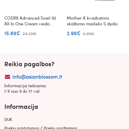
COSRX Advanced Snail 92
Mother-K kvadratinis
All In One Cream veido
skalbimo maišelis S dydis
kremas su sraigių mucinu
15.69€
2.99€
24.29€
6.99€
Reikia pagalbos?
info@asianblossom.lt
Informacija teikiama:
I-V nuo 9 iki 17 val.
Informacija
DUK
/
Prekių pristatymas
Prekių grąžinimas