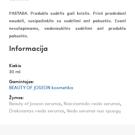
PASTABA. Produkto sudėtis gali keistis. Prieš pradedant
naudoti, susipažinkite su sudėtimi ant pakuotės. Esant
nesutapimams, vadovaukitės sudėtimi ant produkto
pakuotės.
Informacija
Kiekis
30 ml
Gamintojas:
BEAUTY OF JOSEON kosmetika
Žymos:
Beauty of Joseon serumai
,
Niacinamido veido serumai
,
Drėkinantys veido serumai
,
Veido serumai nuo spuogų