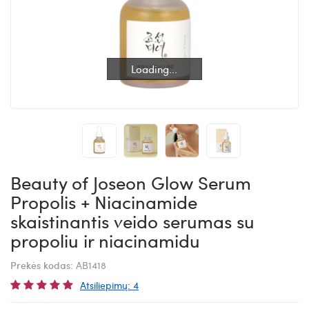
Loading...
Loading...
Beauty of Joseon Glow Serum
Propolis + Niacinamide
skaistinantis veido serumas su
propoliu ir niacinamidu
Prekės kodas:
AB1418
Atsiliepimų: 4