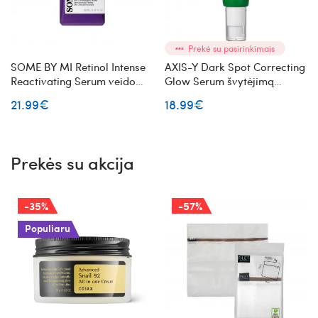
Prekė su pasirinkimais
SOME BY MI Retinol Intense
AXIS-Y Dark Spot Correcting
Reactivating Serum veido
Glow Serum švytėjimą
serumas su retinoliu
suteikiantis veido serumas
21.99€
18.99€
Prekės su akcija
-35%
-57%
Populiaru