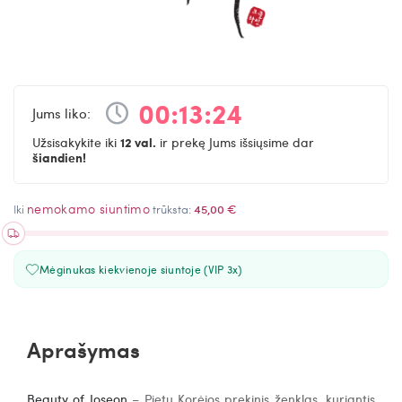
00
:
13
:
24
Jums liko:
Užsisakykite iki
12 val.
ir prekę Jums išsiųsime dar
šiandien!
nemokamo siuntimo
Iki
trūksta:
45,00 €
Mėginukas kiekvienoje siuntoje (VIP 3x)
Aprašymas
Beauty of Joseon
– Pietų Korėjos prekinis ženklas, kuriantis