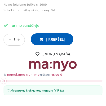
Kaina lojalumo taškais:
2689
Suteikiama taškų už šią prekę:
54
Turime sandėlyje
-
+
Į KREPŠELĮ
Į NORŲ SĄRAŠĄ
nemokamo siuntimo
Iki
trūksta:
45,00 €
Mėginukas kiekvienoje siuntoje (VIP 3x)