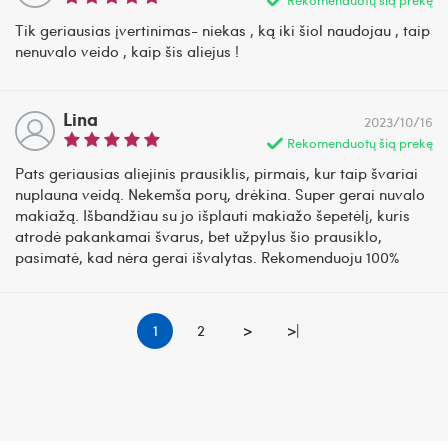
Tik geriausias įvertinimas- niekas , ką iki šiol naudojau , taip
nenuvalo veido , kaip šis aliejus !
Lina
2023/10/16
Rekomenduotų šią prekę
Pats geriausias aliejinis prausiklis, pirmais, kur taip švariai
nuplauna veidą. Nekemša porų, drėkina. Super gerai nuvalo
makiažą. Išbandžiau su jo išplauti makiažo šepetėlį, kuris
atrodė pakankamai švarus, bet užpylus šio prausiklo,
pasimatė, kad nėra gerai išvalytas. Rekomenduoju 100%
1
2
>
>|