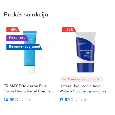
Prekės su akcija
-15%
-24%
Populiaru
Rekomenduojame!
Prekė su pasirinkimais
TRIMAY Ecto-Luron Blue
Isntree Hyaluronic Acid
Tansy Hydra Relief Cream
Watery Sun Gel apsauginis
drėkinantis veido kremas su
gelis nuo saulės SPF50+
14.99€
17.99€
17.69€
23.79€
alavijais
PA++++