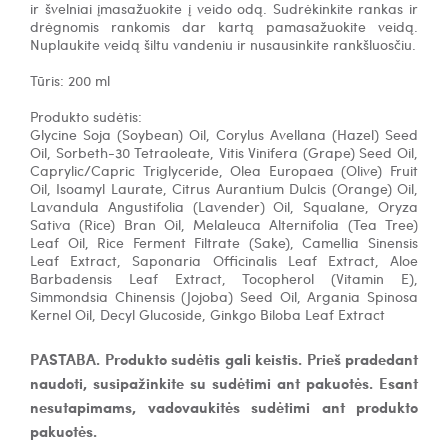
ir švelniai įmasažuokite į veido odą. Sudrėkinkite rankas ir
drėgnomis rankomis dar kartą pamasažuokite veidą.
Nuplaukite veidą šiltu vandeniu ir nusausinkite rankšluosčiu.
Tūris: 200 ml
Produkto sudėtis:
Glycine Soja (Soybean) Oil, Corylus Avellana (Hazel) Seed
Oil, Sorbeth-30 Tetraoleate, Vitis Vinifera (Grape) Seed Oil,
Caprylic/Capric Triglyceride, Olea Europaea (Olive) Fruit
Oil, Isoamyl Laurate, Citrus Aurantium Dulcis (Orange) Oil,
Lavandula Angustifolia (Lavender) Oil, Squalane, Oryza
Sativa (Rice) Bran Oil, Melaleuca Alternifolia (Tea Tree)
Leaf Oil, Rice Ferment Filtrate (Sake), Camellia Sinensis
Leaf Extract, Saponaria Officinalis Leaf Extract, Aloe
Barbadensis Leaf Extract, Tocopherol (Vitamin E),
Simmondsia Chinensis (Jojoba) Seed Oil, Argania Spinosa
Kernel Oil, Decyl Glucoside, Ginkgo Biloba Leaf Extract
PASTABA. Produkto sudėtis gali keistis. Prieš pradedant
naudoti, susipažinkite su sudėtimi ant pakuotės. Esant
nesutapimams, vadovaukitės sudėtimi ant produkto
pakuotės.