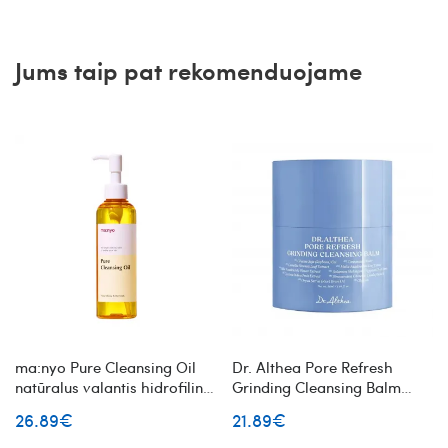
Jums taip pat rekomenduojame
ma:nyo Pure Cleansing Oil
Dr. Althea Pore Refresh
natūralus valantis hidrofilinis
Grinding Cleansing Balm
veido aliejus
hidrofilinis valomasis veido
26.89€
21.89€
balzamas