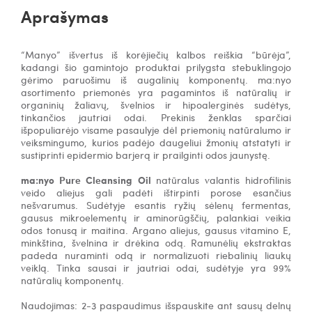
Aprašymas
“Manyo” išvertus iš korėjiečių kalbos reiškia “būrėja”,
kadangi šio gamintojo produktai prilygsta stebuklingojo
gėrimo paruošimu iš augalinių komponentų. ma:nyo
asortimento priemonės yra pagamintos iš natūralių ir
organinių žaliavų, švelnios ir hipoalerginės sudėtys,
tinkančios jautriai odai. Prekinis ženklas sparčiai
išpopuliarėjo visame pasaulyje dėl priemonių natūralumo ir
veiksmingumo, kurios padėjo daugeliui žmonių atstatyti ir
sustiprinti epidermio barjerą ir prailginti odos jaunystę.
ma:nyo Pure Cleansing Oil
natūralus valantis hidrofilinis
veido aliejus gali padėti ištirpinti porose esančius
nešvarumus. Sudėtyje esantis ryžių sėlenų fermentas,
gausus mikroelementų ir aminorūgščių, palankiai veikia
odos tonusą ir maitina. Argano aliejus, gausus vitamino E,
minkština, švelnina ir drėkina odą. Ramunėlių ekstraktas
padeda nuraminti odą ir normalizuoti riebalinių liaukų
veiklą. Tinka sausai ir jautriai odai, sudėtyje yra 99%
natūralių komponentų.
Naudojimas: 2-3 paspaudimus išspauskite ant sausų delnų