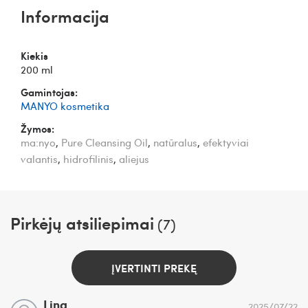
Informacija
Kiekis
200 ml
Gamintojas:
MANYO kosmetika
Žymos:
ma:nyo
,
Pure Cleansing Oil
,
natūralus
,
efektyviai
valantis
,
hidrofilinis
,
aliejus
Pirkėjų atsiliepimai
(7)
ĮVERTINTI PREKĘ
Lina
2025/07/22