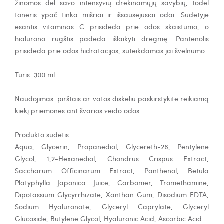
žinomos dėl savo intensyvių drėkinamųjų savybių, todėl
toneris ypač tinka mišriai ir išsausėjusiai odai. Sudėtyje
esantis vitaminas C prisideda prie odos skaistumo, o
hialurono rūgštis padeda išlaikyti drėgmę. Pantenolis
prisideda prie odos hidratacijos, suteikdamas jai švelnumo.
Tūris: 300 ml
Naudojimas: p
irštais ar vatos diskeliu paskirstykite reikiamą
kiekį priemonės ant švarios veido odos.
Produkto sudėtis:
Aqua, Glycerin, Propanediol, Glycereth-26, Pentylene
Glycol, 1,2-Hexanediol, Chondrus Crispus Extract,
Saccharum Officinarum Extract, Panthenol, Betula
Platyphylla Japonica Juice, Carbomer,
Tromethamine,
Dipotassium Glycyrrhizate, Xanthan Gum, Disodium EDTA,
Sodium Hyaluronate, Glyceryl Caprylate, Glyceryl
Glucoside, Butylene Glycol, Hyaluronic Acid, Ascorbic Acid