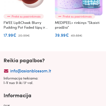
Prekė su pasirinkimais
Prekė su pasirinkimais
FWEE Lip&Cheek Blurry
MEDIPEEL+ rinkinys "Skaisti
Pudding Pot Faded lūpų ir
pradžia"
skruostų dažai (RS03)
17.99€
39.99€
20.99€
49.88€
Reikia pagalbos?
info@asianblossom.lt
Informacija teikiama:
I-V nuo 9 iki 17 val.
Informacija
DUK