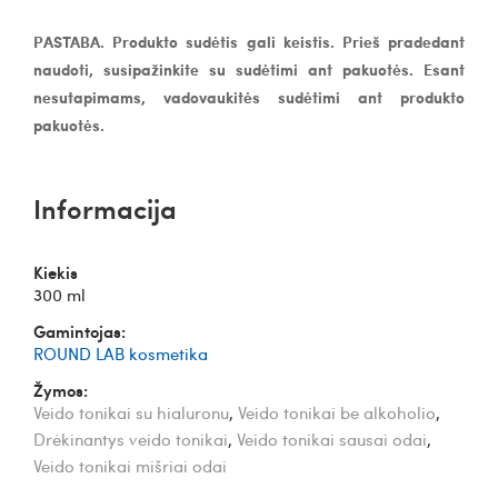
PASTABA. Produkto sudėtis gali keistis. Prieš pradedant
naudoti, susipažinkite su sudėtimi ant pakuotės. Esant
nesutapimams, vadovaukitės sudėtimi ant produkto
pakuotės.
Informacija
Kiekis
300 ml
Gamintojas:
ROUND LAB kosmetika
Žymos:
Veido tonikai su hialuronu
,
Veido tonikai be alkoholio
,
Drėkinantys veido tonikai
,
Veido tonikai sausai odai
,
Veido tonikai mišriai odai