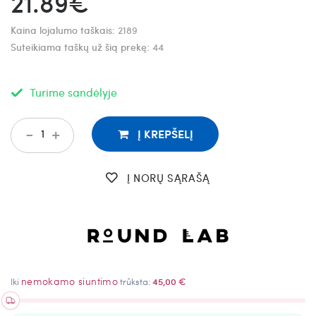
21.89€
Kaina lojalumo taškais:
2189
Suteikiama taškų už šią prekę:
44
Turime sandėlyje
-
+
Į KREPŠELĮ
Į NORŲ SĄRAŠĄ
nemokamo siuntimo
Iki
trūksta:
45,00 €