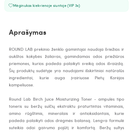
Mėginukas kiekvienoje siuntoje (VIP 3x)
Aprašymas
ROUND LAB prekinio ženklo gamintojai naudoja šviežias ir
aukštos kokybės žaliavas, gamindamas odos priežiūros
priemones,
kurios padeda palaikyti sveiką odos išvaizdą
.
Šių produktų sudėtyje yra naudojami išskirtiniai natūralūs
ingredientai, kurie auga įvairiuose Pietų Korėjos
kampeliuose.
Round Lab Birch Juice Moisturizing Toner - ampulės tipo
toneris su beržų sulčių ekstraktu
praturtintas vitaminais,
amino rūgštimis, mineralais ir antioksidantais, kurie
padeda palaikyti odos drėgmės balansą. Lengva formulė
suteikia odai gaivumo pojūtį ir komfortą. Beržų sultys