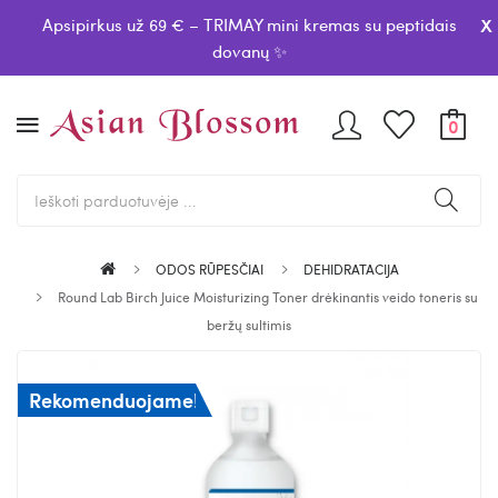
x
Apsipirkus už 69 € – TRIMAY mini kremas su peptidais
dovanų ✨
0
ODOS RŪPESČIAI
DEHIDRATACIJA
Round Lab Birch Juice Moisturizing Toner drėkinantis veido toneris su
beržų sultimis
Rekomenduojame!