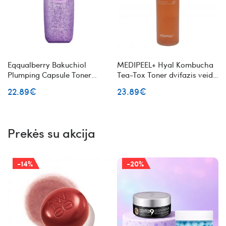
Eqqualberry Bakuchiol
MEDIPEEL+ Hyal Kombucha
Plumping Capsule Toner
Tea-Tox Toner dvifazis veido
veido toneris su bakučioliu
toneris su kombucha
22.89€
23.89€
Prekės su akcija
-14%
-20%