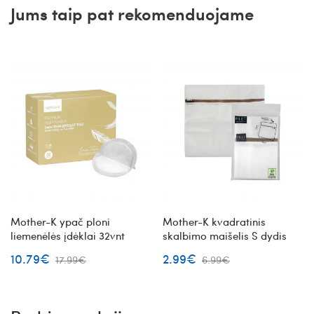
Jums taip pat rekomenduojame
Mother-K ypač ploni
Mother-K kvadratinis
liemenėlės įdėklai 32vnt
skalbimo maišelis S dydis
10.79€
2.99€
17.99€
6.99€