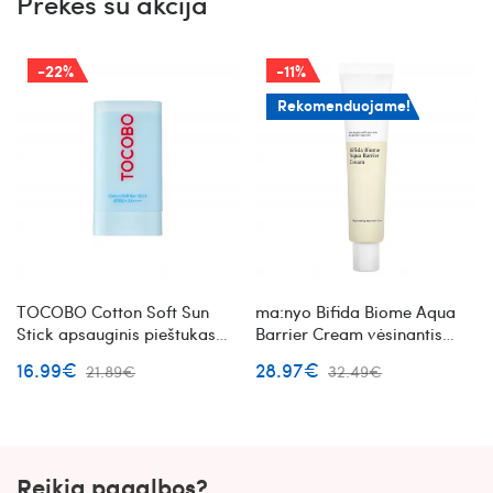
Prekės su akcija
-22%
-11%
Rekomenduojame!
TOCOBO Cotton Soft Sun
ma:nyo Bifida Biome Aqua
Stick apsauginis pieštukas
Barrier Cream vėsinantis
nuo saulės SPF50+ PA++++
veido kremas su
16.99€
28.97€
21.89€
32.49€
bifidobakterijų lizatu
Reikia pagalbos?