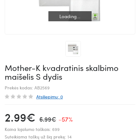
Loading...
Loading...
Mother-K kvadratinis skalbimo
maišelis S dydis
Prekės kodas:
AB2569
Atsiliepimų: 0
2.99€
6.99€
-57%
Kaina lojalumo taškais:
699
Suteikiama taškų už šią prekę:
14