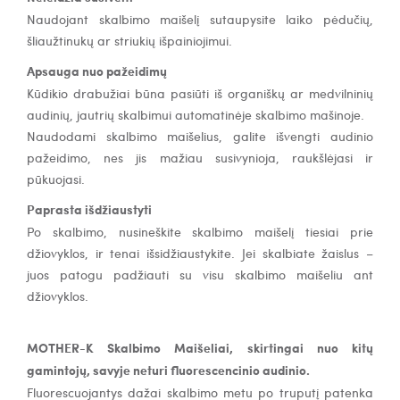
Naudojant skalbimo maišelį sutaupysite laiko pėdučių,
šliaužtinukų ar striukių išpainiojimui.
Apsauga nuo pažeidimų
Kūdikio drabužiai būna pasiūti iš organiškų ar medvilninių
audinių, jautrių skalbimui automatinėje skalbimo mašinoje.
Naudodami skalbimo maišelius, galite išvengti audinio
pažeidimo, nes jis mažiau susivynioja, raukšlėjasi ir
pūkuojasi.
Paprasta išdžiaustyti
Po skalbimo, nusineškite skalbimo maišelį tiesiai prie
džiovyklos, ir tenai išsidžiaustykite. Jei skalbiate žaislus –
juos patogu padžiauti su visu skalbimo maišeliu ant
džiovyklos.
MOTHER-K Skalbimo Maišeliai, skirtingai nuo kitų
gamintojų,
savyje neturi fluorescencinio audinio.
Fluorescuojantys dažai skalbimo metu po truputį patenka