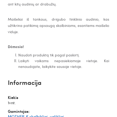
ant
kitų audinių ar drabužių.
Maišeliai iš tankaus, dvigubo tinklinio audinio, kas
užtikrina patikimą apsaugą skalbiniams, esantiems maišelio
viduje.
Dėmesio!
Naudoti produktą tik pagal paskirtį.
Laikyti vaikams nepasiekiamoje vietoje. Kai
nenaudojate, laikykite sausoje vietoje.
Informacija
Kiekis
1vnt.
Gamintojas:
MOTHER-K skalbikliai, valikliai