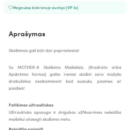
Mėginukas kiekvienoje siuntoje (VIP 3x)
Aprašymas
Skalbimas gali būti dar paprastesnis!
Su MOTHER-K Skalbimo Maišeliais,
(Kvadrato arba
Apskritimo formos)
galite ramiai skalbti savo mažylio
drabužėlius nesibaiminant kad susisuks, pasimes ar
pasižeis!
Patikimas užtrauktukas
Užtrauktuko apsauga ir dvigubas užfiksavimas neleidžia
maišeliui atsisegti skalbimo metu.
Neleidžia susivelti