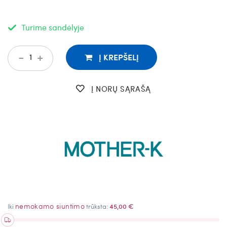
Turime sandėlyje
-
+
Į KREPŠELĮ
Į NORŲ SĄRAŠĄ
nemokamo siuntimo
Iki
trūksta:
45,00 €