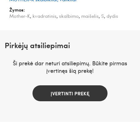
Žymos:
Mother-K
,
kvadratinis
,
skalbimo
,
maišelis
,
S
,
dydis
Pirkėjų atsiliepimai
Ši prekė dar neturi atsiliepimų. Būkite pirmas
įvertinęs šią prekę!
ĮVERTINTI PREKĘ