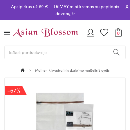
x
Apsipirkus už 69 € – TRIMAY mini kremas su peptidais
dovanų ✨
0
Mother-K kvadratinis skalbimo maišelis S dydis
-57%