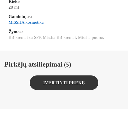
Kiekis
20 ml
Gamintojas:
MISSHA kosmetika
Žymos:
BB kremai su SPF
,
Missha BB kremai
,
Missha pudros
Pirkėjų atsiliepimai
(5)
ĮVERTINTI PREKĘ