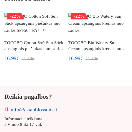
-22%
-22%
TOCOBO Cotton Soft Sun Stick
TOCOBO Bio Watery Sun
apsauginis pieštukas nuo saulės
Cream apsauginis kremas nuo
SPF50+ PA++++
saulės
16.99€
16.99€
21.89€
21.89€
Reikia pagalbos?
info@asianblossom.lt
Informacija teikiama:
I-V nuo 9 iki 17 val.