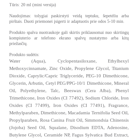
Tūris: 20 ml (mini versija)
Naudojimas: tolygiai paskirstyti veidą teptuku, šepetėliu arba
pirštais. Duoti priemonei įsigerti ir adaptuotis prie odos 5-10 min.
Produkto spalva nuotraukoje gali skirtis priklausomai nuo skirtingų
kompiuterio ar telefono ekrano spalvų nustatymo arba kitų
priežasčių.
Produkto sudėtis:
Water (Aqua), Cyclopentasiloxane, Ethylhexyl
Methoxycinnamate, Zinc Oxide, Propylene Glycol, Titanium
Dioxide, Caprylic/Capric Triglyceride, PEG-10 Dimethicone,
Glycerin, Arbutin, Cetyl PEG/PPG-10/1 Dimethicone, Mineral
Oil, Polyethylene, Talc, Beeswax (Cera Alba), Phenyl
Trimethicone, Iron Oxides (CI 77492), Sodium Chloride, Iron
Oxides (CI 77499), Iron Oxides (CI 77491), Fragrance,
Methylparaben, Dimethicone, Macadamia Ternifolia Seed Oil,
Propylparaben, Rosa Canina Fruit Oil, Simmondsia Chinensis
(Jojoba) Seed Oil, Squalane, Disodium EDTA, Adenosine,
Butylene Glycol, Ceramide NP, Fagus Sylvatica Bud Extract,