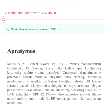
Iki
nemokamo siuntimo
trūksta:
45,00 €
Mėginukas kiekvienoje siuntoje (VIP 3x)
Aprašymas
MISSHA M Perfect Cover BB Ex - vienas populiariausių
korėjietiškų BB kremų, kurių dėka kalbos apie korėjietišką
kosmetiką paplito visame pasaulyje!
Universali,
daugiafunkcinė
priemonė padeda vizualiai sulyginti odos atspalvį, maskuoja
netolygumus ir suteikia natūralaus švytėjimo efektą.
BB kremo
formulė padeda išlaikyti odos drėgmę, o lengva tekstūra tolygiai
pasiskirsto ir ilgai išlieka. Suteikia
aukšto lygio apsaugą nuo UVA ir
UVB spindulų – SPF 42 PA+++
, drėkinamosios savybės išlaiko
odos komforto pojūtį, todėl šis BB kremas puikiai tinka kasdieniam
naudojimui.