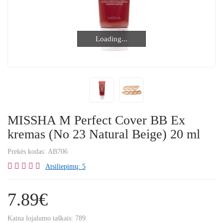
Loading...
Loading...
MISSHA M Perfect Cover BB Ex
kremas (No 23 Natural Beige) 20 ml
Prekės kodas:
AB706
Atsiliepimų: 5
7.89€
Kaina lojalumo taškais:
789