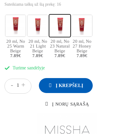
Suteikiama taškų už šią prekę:
16
20 ml, No
20 ml, No
20 ml, No
20 ml, No
25 Warm
21 Light
23 Natural
27 Honey
Beige
Beige
Beige
Beige
7.89€
7.89€
7.89€
7.89€
Turime sandėlyje
-
+
Į KREPŠELĮ
Į NORŲ SĄRAŠĄ