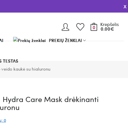
x
Krepšelis
0
0.00€
AI
PREKIŲ ŽENKLAI
 TESTAS
 veido kaukė su hialuronu
 Hydra Care Mask drėkinanti
luronu
ų: 0