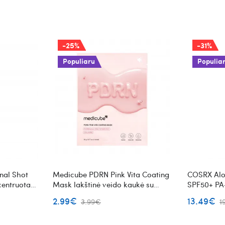
-25%
-31%
Populiaru
Populia
nal Shot
Medicube PDRN Pink Vita Coating
COSRX Alo
centruota
Mask lakštinė veido kaukė su
SPF50+ PA
nė su
PDRN
nuo saulės
2.99€
13.49€
3.99€
1