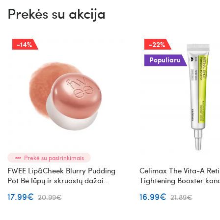
Prekės su akcija
-14%
-22%
Populiaru
Prekė su pasirinkimais
FWEE Lip&Cheek Blurry Pudding
Celimax The Vita-A Reti
Pot Be lūpų ir skruostų dažai
Tightening Booster kon
(ND05)
veido priežiūros priemo
17.99€
16.99€
20.99€
21.89€
retinaliu