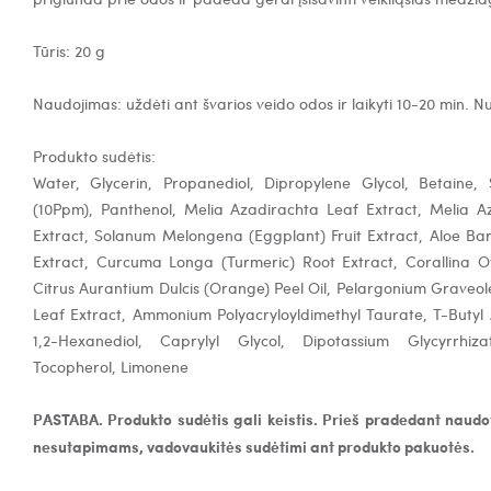
Tūris: 20 g
Naudojimas: uždėti ant švarios veido odos ir laikyti 10-20 min. 
Produkto sudėtis:
Water, Glycerin, Propanediol, Dipropylene Glycol, Betaine
(10Ppm), Panthenol, Melia Azadirachta Leaf Extract, Melia Az
Extract, Solanum Melongena (Eggplant) Fruit Extract, Aloe B
Extract, Curcuma Longa (Turmeric) Root Extract, Corallina Off
Citrus Aurantium Dulcis (Orange) Peel Oil, Pelargonium Graveol
Leaf Extract, Ammonium Polyacryloyldimethyl Taurate, T-Butyl 
1,2-Hexanediol, Caprylyl Glycol, Dipotassium Glycyrrhiza
Tocopherol, Limonene
PASTABA. Produkto sudėtis gali keistis. Prieš pradedant naudot
nesutapimams, vadovaukitės sudėtimi ant produkto pakuotės.