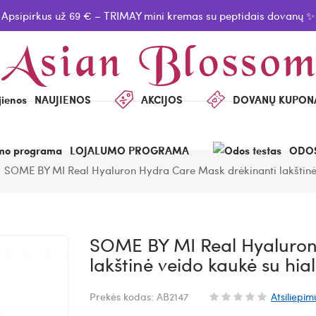
Apsipirkus už 69 € – TRIMAY mini kremas su peptidais dovanų ✨
NAUJIENOS
AKCIJOS
DOVANŲ KUPON
LOJALUMO PROGRAMA
ODOS
SOME BY MI Real Hyaluron Hydra Care Mask drėkinanti lakštinė
SOME BY MI Real Hyaluron
lakštinė veido kaukė su hia
Prekės kodas:
AB2147
Atsiliepim