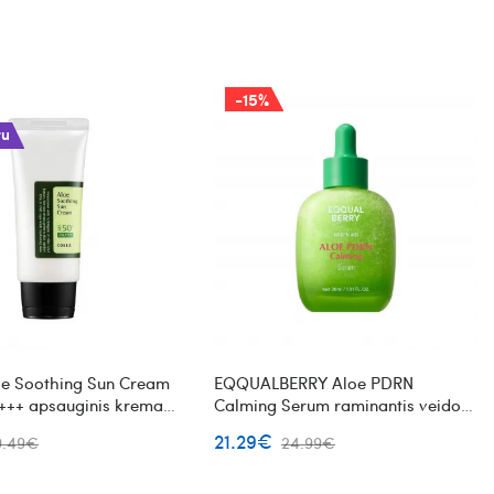
-15%
ru
e Soothing Sun Cream
EQQUALBERRY Aloe PDRN
+++ apsauginis kremas
Calming Serum raminantis veido
serumas su PDRN
21.29€
9.49€
24.99€