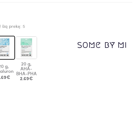
ž šią prekę:
5
20 g,
20 g,
AHA-
aluron
BHA-PHA
.69€
2.69€