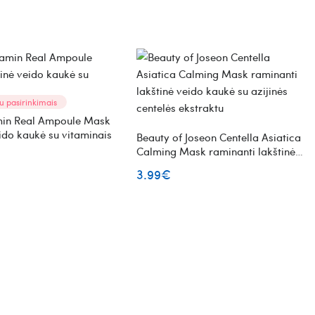
u pasirinkimais
amin Real Ampoule Mask
eido kaukė su vitaminais
Beauty of Joseon Centella Asiatica
Calming Mask raminanti lakštinė
veido kaukė su azijinės centelės
3.99€
ekstraktu