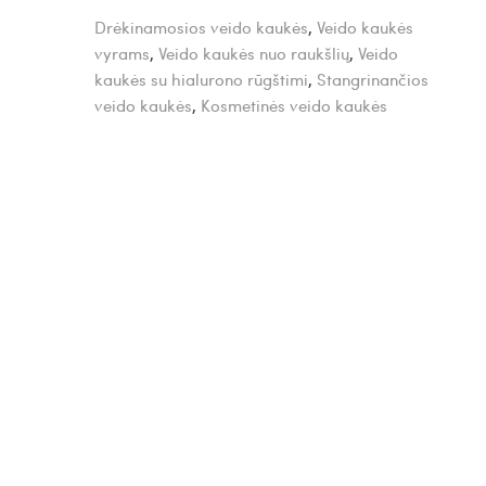
Drėkinamosios veido kaukės
,
Veido kaukės
vyrams
,
Veido kaukės nuo raukšlių
,
Veido
kaukės su hialurono rūgštimi
,
Stangrinančios
veido kaukės
,
Kosmetinės veido kaukės