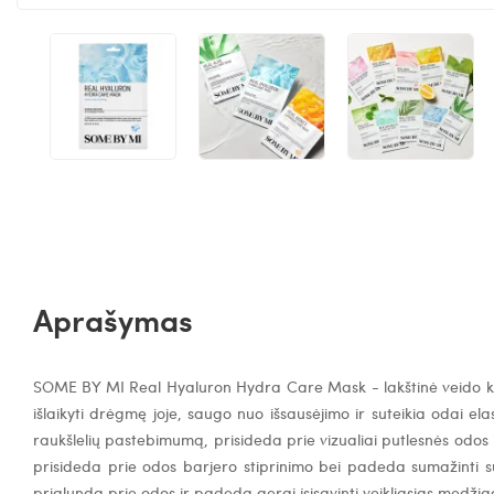
Aprašymas
SOME BY MI Real Hyaluron Hydra Care Mask - lakštinė veido k
išlaikyti drėgmę joje, saugo nuo išsausėjimo ir suteikia odai el
raukšlelių pastebimumą, prisideda prie vizualiai putlesnės odos
prisideda prie odos barjero stiprinimo bei padeda sumažinti 
priglunda prie odos ir padeda gerai įsisavinti veikliąsias medžia