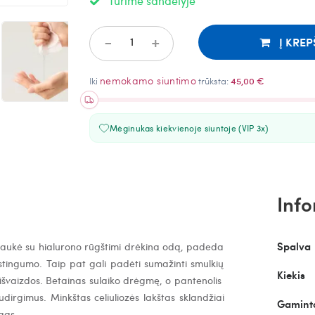
Turime sandėlyje
-
+
Į KREP
nemokamo siuntimo
Iki
trūksta:
45,00 €
Mėginukas kiekvienoje siuntoje (VIP 3x)
Info
Spalva
aukė su hialurono rūgštimi drėkina odą, padeda
astingumo. Taip pat gali padėti sumažinti smulkių
Kiekis
 išvaizdos. Betainas sulaiko drėgmę, o pantenolis
sudirgimus
.
Minkštas celiuliozės lakštas sklandžiai
Gaminto
gas.