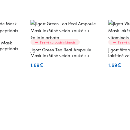
e Mask
Prekė su pasirinkimais
Prekė s
 peptidais
Jigott Green Tea Real Ampoule
Jigott Vit
Mask lakštinė veido kaukė su
lakštinė v
žaliąja arbata
1.69€
1.69€