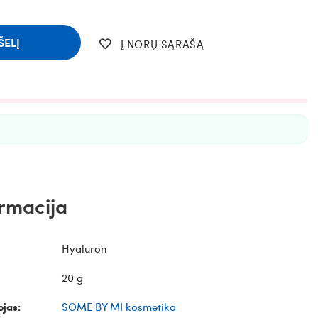
ŠELĮ
Į NORŲ SĄRAŠĄ
rmacija
Hyaluron
20 g
jas:
SOME BY MI kosmetika