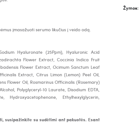
Žymos:
Nuėmus įmasažuoti serumo likučius į veido odą.
, Sodium Hyaluronate (25Ppm), Hyaluronic Acid
adirachta Flower Extract, Coccinia Indica Fruit
arbadensis Flower Extract, Ocimum Sanctum Leaf
icinalis Extract, Citrus Limon (Lemon) Peel Oil,
ens Flower Oil, Rosmarinus Officinalis (Rosemary)
Alcohol, Polyglyceryl-10 Laurate, Disodium EDTA,
te, Hydroxyacetophenone, Ethylhexylglycerin,
i, susipažinkite su sudėtimi ant pakuotės. Esant