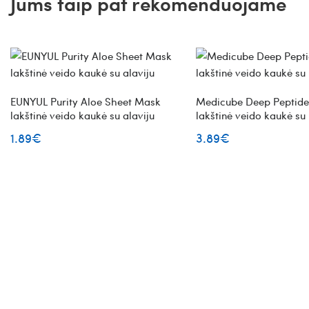
Jums taip pat rekomenduojame
EUNYUL Purity Aloe Sheet Mask
Medicube Deep Peptid
lakštinė veido kaukė su alaviju
lakštinė veido kaukė su
1.89€
3.89€