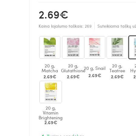
2.69€
Kaina lojalumo taškais:
269
Suteikiama taškų u
20 g,
20 g,
20 g,
20 g, Snail
Matcha
Glutathione
Teatree
Hy
2.69€
2.69€
2.69€
2.69€
2
20 g,
Vitamin
Brightening
2.69€