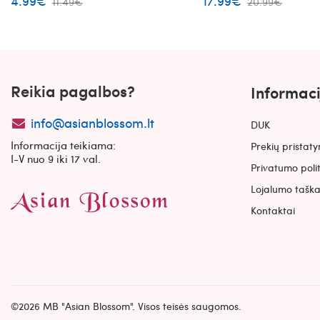
4.99€
17.99€
11.49€
20.99€
Reikia pagalbos?
Informaci
info@asianblossom.lt
DUK
Informacija teikiama:
Prekių pristat
I-V nuo 9 iki 17 val.
Privatumo poli
Lojalumo taška
Kontaktai
©2026 MB "Asian Blossom". Visos teisės saugomos.