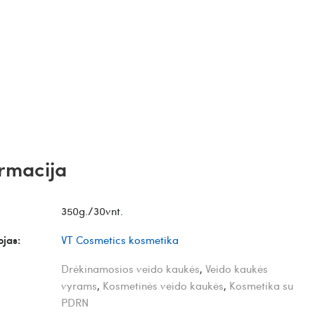
rmacija
350g./30vnt.
jas:
VT Cosmetics kosmetika
Drėkinamosios veido kaukės
,
Veido kaukės
vyrams
,
Kosmetinės veido kaukės
,
Kosmetika su
PDRN