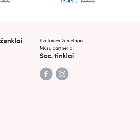
13.49€
1.89€
19.49€
 ženklai
Svetainės žemėlapis
Mūsų partneriai
Soc. tinklai