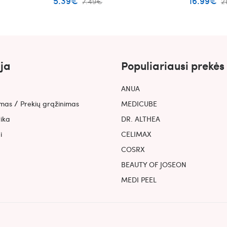
5.39€
16.99€
7.49€
2
retinaliu
ja
Populiariausi prekės
ANUA
/
ymas
Prekių grąžinimas
MEDICUBE
tika
DR. ALTHEA
i
CELIMAX
COSRX
BEAUTY OF JOSEON
MEDI PEEL