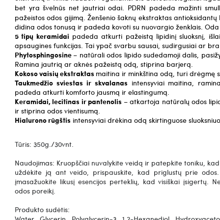
bet yra švelnūs net jautriai odai.
PDRN padeda mažinti smulki
pažeistos odos gijimą.
Ženšenio šaknų ekstraktas antioksidantų k
didina odos tonusą ir padeda kovoti su nuovargio ženklais. Oda
5 tipų keramidai
padeda atkurti pažeistą lipidinį sluoksnį, išl
apsaugines funkcijas. Tai ypač svarbu sausai, sudirgusiai ar bra
Phytosphingosine
– natūrali odos lipido sudedamoji dalis, pasiž
Ramina jautrią ar aknės pažeistą odą, stiprina barjerą.
Kokoso vaisių ekstraktas
maitina ir minkština odą, turi drėgmę 
Taukmedžio sviestas ir skvalanas
intensyviai maitina, ramina
padeda atkurti komforto jausmą ir elastingumą.
Keramidai, lecitinas ir pantenolis
– atkartoja natūralų odos lipi
ir stiprina odos vientisumą.
Hialurono rūgštis
intensyviai drėkina odą skirtinguose sluoksniu
Tūris: 350g./30vnt.
Naudojimas: Kruopščiai nuvalykite veidą ir patepkite toniku, kad
uždėkite ją ant veido, prispauskite, kad priglustų prie odos.
įmasažuokite likusį esencijos perteklių, kad visiškai įsigertų
odos poreikį.
Produkto sudėtis:
Water, Glycerin, Polyglycerin-3, 1,2-Hexanediol, Hydroxyacet