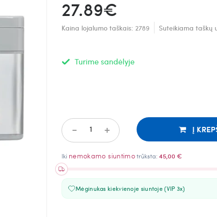
27.89€
Kaina lojalumo taškais:
2789
Suteikiama taškų 
Turime sandėlyje
-
+
Į KREP
nemokamo siuntimo
Iki
trūksta:
45,00 €
Mėginukas kiekvienoje siuntoje (VIP 3x)