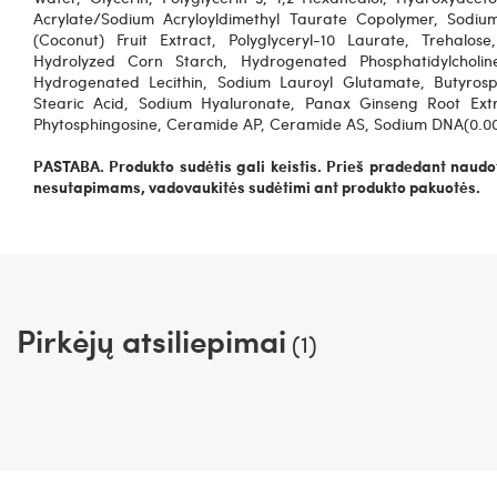
Acrylate/Sodium Acryloyldimethyl Taurate Copolymer, Sodium
(Coconut) Fruit Extract, Polyglyceryl-10 Laurate, Trehalose
Hydrolyzed Corn Starch, Hydrogenated Phosphatidylcholine
Hydrogenated Lecithin, Sodium Lauroyl Glutamate, Butyrosp
Stearic Acid, Sodium Hyaluronate, Panax Ginseng Root Ext
Phytosphingosine, Ceramide AP, Ceramide AS, Sodium DNA(0.
PASTABA. Produkto sudėtis gali keistis. Prieš pradedant naudot
nesutapimams, vadovaukitės sudėtimi ant produkto pakuotės.
Pirkėjų atsiliepimai
(1)