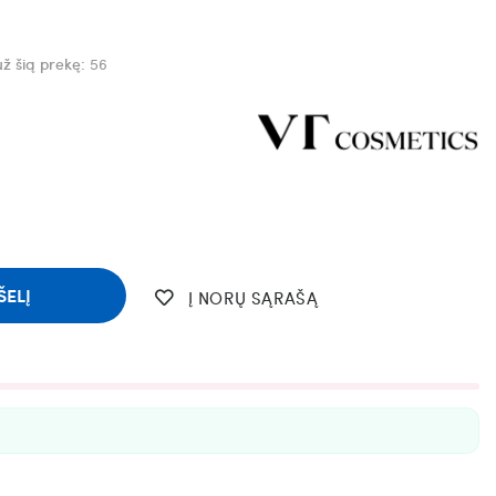
už šią prekę:
56
ŠELĮ
Į NORŲ SĄRAŠĄ