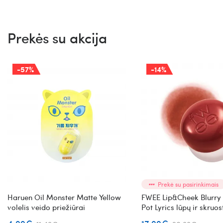
Prekės su akcija
-57%
-14%
Prekė su pasirinkimais
Haruen Oil Monster Matte Yellow
FWEE Lip&Cheek Blurry
volelis veido priežiūrai
Pot Lyrics lūpų ir skruo
(RS02)