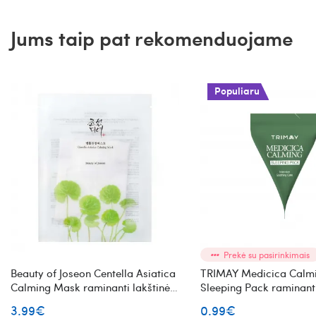
Jums taip pat rekomenduojame
Populiaru
Prekė su pasirinkimais
Beauty of Joseon Centella Asiatica
TRIMAY Medicica Calm
Calming Mask raminanti lakštinė
Sleeping Pack raminanti
veido kaukė su azijinės centelės
veido kaukė mini
3.99€
0.99€
ekstraktu