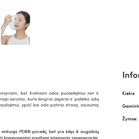
Info
ensyviam, bet švelniam odos puoselėjimui net ir
Kiekis
ojo serumo, kuris lengvai įsigeria ir palieka odą
 naudojimui, ypač kai oda patiria stresą, sausumą
Gaminto
Žymos:
imituoja PDRN poveikį, bet yra kilęs iš augalinių
uti komponentai pasižymi intensyvia regeneracija,