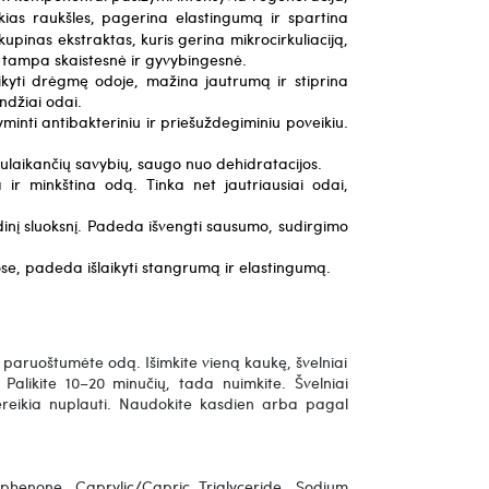
as raukšles, pagerina elastingumą ir spartina
upinas ekstraktas, kuris gerina mikrocirkuliaciją,
 tampa skaistesnė ir gyvybingesnė.
aikyti drėgmę odoje, mažina jautrumą ir stiprina
ndžiai odai.
yminti antibakteriniu ir priešuždegiminiu poveikiu.
sulaikančių savybių, saugo nuo dehidratacijos.
 ir minkština odą. Tinka net jautriausiai odai,
dinį sluoksnį. Padeda išvengti sausumo, sudirgimo
ose, padeda išlaikyti stangrumą ir elastingumą.
 paruoštumėte odą. Išimkite vieną kaukę, švelniai
 Palikite 10–20 minučių, tada nuimkite. Švelniai
. Nereikia nuplauti. Naudokite kasdien arba pagal
ophenone, Caprylic/Capric Triglyceride, Sodium