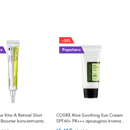
-31%
ru
Populiaru
e Vita-A Retinal Shot
COSRX Aloe Soothing Sun Cream
 Booster koncentruota
SPF50+ PA+++ apsauginis kremas
žiūros priemonė su
nuo saulės