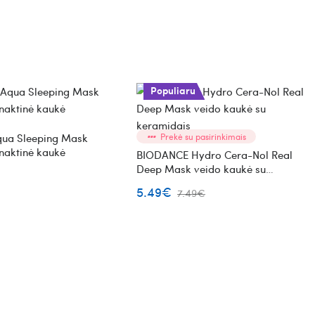
Populiaru
qua Sleeping Mask
Prekė su pasirinkimais
 naktinė kaukė
BIODANCE Hydro Cera-Nol Real
Deep Mask veido kaukė su
keramidais
5.49€
7.49€