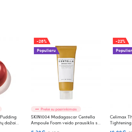
-28%
-22%
Populiaru
Populia
Prekė su pasirinkimais
 Pudding
SKIN1004 Madagascar Centella
Celimax Th
stų dažai
Ampoule Foam veido prausiklis su
Tightening
azijinės centelės ekstraktu Mini
veido prie