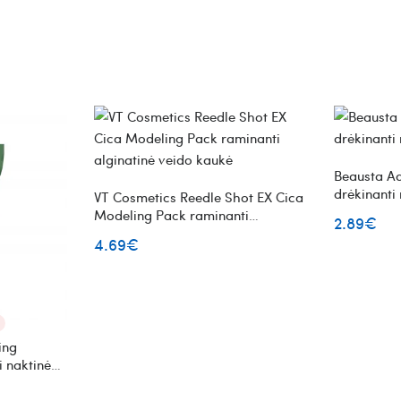
Beausta A
drėkinanti
VT Cosmetics Reedle Shot EX Cica
Modeling Pack raminanti
2.89€
alginatinė veido kaukė
4.69€
ing
 naktinė