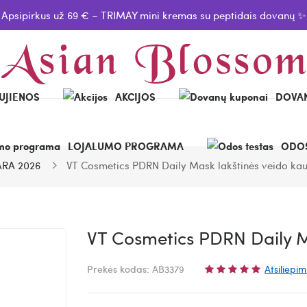
Apsipirkus už 69 € – TRIMAY mini kremas su peptidais dovanų ✨
UJIENOS
AKCIJOS
DOVAN
LOJALUMO PROGRAMA
ODOS
RA 2026
VT Cosmetics PDRN Daily Mask lakštinės veido ka
VT Cosmetics PDRN Daily M
Prekės kodas:
AB3379
Atsiliepim