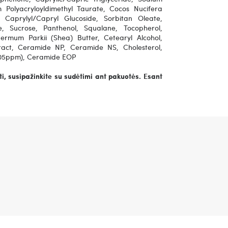
 Polyacryloyldimethyl Taurate, Cocos Nucifera
, Caprylyl/Capryl Glucoside, Sorbitan Oleate,
, Sucrose, Panthenol, Squalane, Tocopherol,
ermum Parkii (Shea) Butter, Cetearyl Alcohol,
ract, Ceramide NP, Ceramide NS, Cholesterol,
005ppm), Ceramide EOP
i, susipažinkite su sudėtimi ant pakuotės. Esant