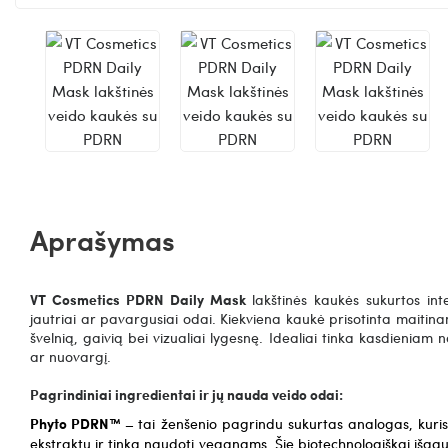
Aprašymas
VT Cosmetics PDRN Daily Mask
lakštinės kaukės sukurtos int
jautriai ar pavargusiai odai.
Kiekviena kaukė prisotinta maitinam
švelnią, gaivią bei vizualiai lygesnę. Idealiai tinka kasdieniam
ar nuovargį.
Pagrindiniai ingredientai ir jų nauda veido odai:
Phyto PDRN™ –
tai ženšenio pagrindu sukurtas analogas, kuris 
ekstraktų ir tinka naudoti veganams.
Šie biotechnologiškai išga