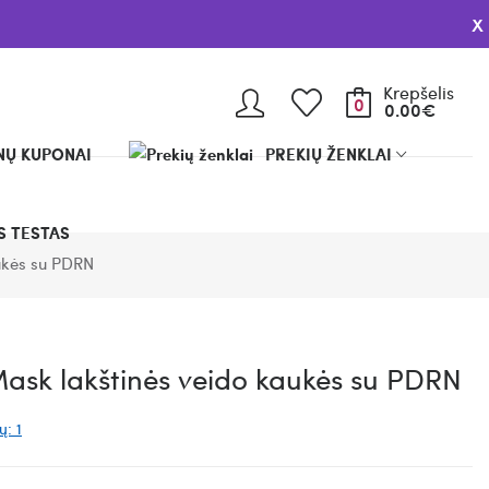
x
Krepšelis
0
0.00€
Ų KUPONAI
PREKIŲ ŽENKLAI
 TESTAS
ukės su PDRN
ask lakštinės veido kaukės su PDRN
ų: 1