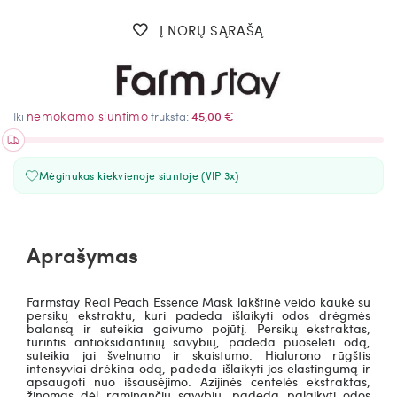
Į NORŲ SĄRAŠĄ
nemokamo siuntimo
Iki
trūksta:
45,00 €
Mėginukas kiekvienoje siuntoje (VIP 3x)
Aprašymas
Farmstay Real Peach Essence Mask lakštinė veido kaukė su
persikų ekstraktu, kuri padeda išlaikyti odos drėgmės
balansą ir suteikia gaivumo pojūtį. Persikų ekstraktas,
turintis antioksidantinių savybių, padeda puoselėti odą,
suteikia jai švelnumo ir skaistumo. Hialurono rūgštis
intensyviai drėkina odą, padeda išlaikyti jos elastingumą ir
apsaugoti nuo išsausėjimo. Azijinės centelės ekstraktas,
žinomas dėl raminančių savybių, padeda palaikyti odos