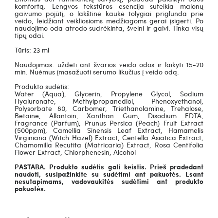
komfortą. Lengvos tekstūros esencija suteikia malonų
gaivumo pojūtį, o lakštinė kaukė tolygiai priglunda prie
veido, leidžiant veikliosioms medžiagoms gerai įsigerti. Po
naudojimo oda atrodo sudrėkinta, švelni ir gaivi. Tinka visų
tipų odai.
Tūris: 23 ml
Naudojimas: uždėti ant švarios veido odos ir laikyti 15-20
min. Nuėmus įmasažuoti serumo likučius į veido odą.
Produkto sudėtis:
Water (Aqua), Glycerin, Propylene Glycol, Sodium
Hyaluronate, Methylpropanediol, Phenoxyethanol,
Polysorbate 80, Carbomer, Triethanolamine, Trehalose,
Betaine, Allantoin, Xanthan Gum, Disodium EDTA,
Fragrance (Parfum), Prunus Persica (Peach) Fruit Extract
(500ppm), Camellia Sinensis Leaf Extract, Hamamelis
Virginiana (Witch Hazel) Extract, Centella Asiatica Extract,
Chamomilla Recutita (Matricaria) Extract, Rosa Centifolia
Flower Extract, Chlorphenesin, Alcohol
PASTABA. Produkto sudėtis gali keistis. Prieš pradedant
naudoti, susipažinkite su sudėtimi ant pakuotės. Esant
nesutapimams, vadovaukitės sudėtimi ant produkto
pakuotės.