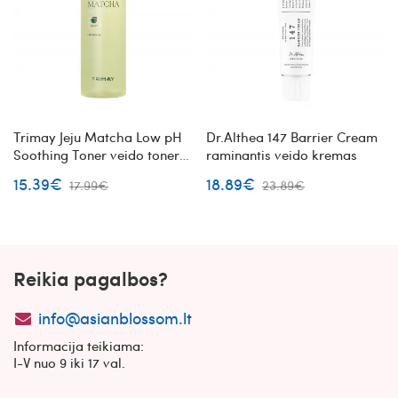
Trimay Jeju Matcha Low pH
Dr.Althea 147 Barrier Cream
Soothing Toner veido toneris
raminantis veido kremas
su matcha
15.39€
18.89€
17.99€
23.89€
Reikia pagalbos?
info@asianblossom.lt
Informacija teikiama:
I-V nuo 9 iki 17 val.