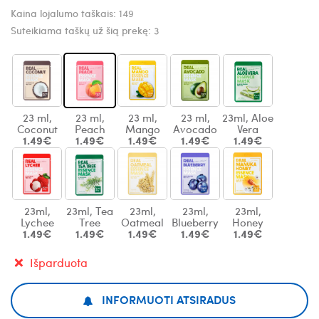
Kaina lojalumo taškais:
149
Suteikiama taškų už šią prekę:
3
23 ml,
23 ml,
23 ml,
23 ml,
23ml, Aloe
Coconut
Peach
Mango
Avocado
Vera
1.49€
1.49€
1.49€
1.49€
1.49€
23ml,
23ml, Tea
23ml,
23ml,
23ml,
Lychee
Tree
Oatmeal
Blueberry
Honey
1.49€
1.49€
1.49€
1.49€
1.49€
Išparduota
INFORMUOTI ATSIRADUS