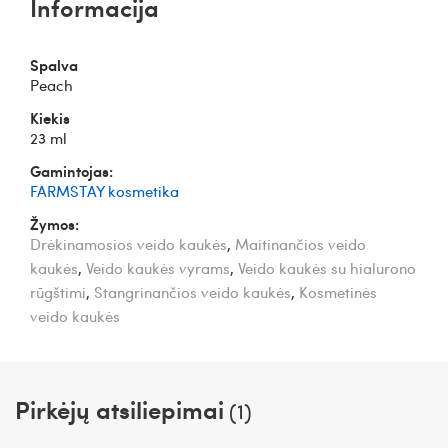
Informacija
Spalva
Peach
Kiekis
23 ml
Gamintojas:
FARMSTAY kosmetika
Žymos:
Drėkinamosios veido kaukės
,
Maitinančios veido
kaukės
,
Veido kaukės vyrams
,
Veido kaukės su hialurono
rūgštimi
,
Stangrinančios veido kaukės
,
Kosmetinės
veido kaukės
Pirkėjų atsiliepimai
(1)