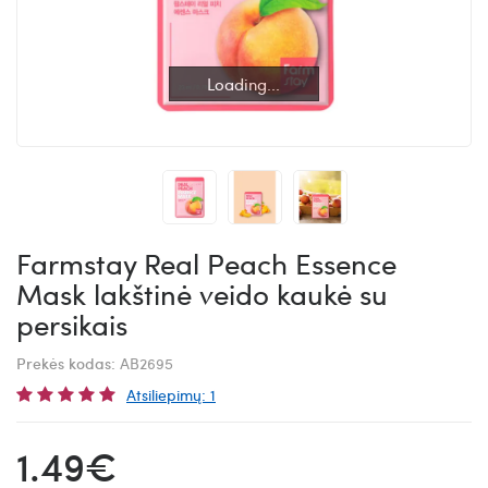
Loading...
Loading...
Farmstay Real Peach Essence
Mask lakštinė veido kaukė su
persikais
Prekės kodas:
AB2695
Atsiliepimų: 1
1.49€