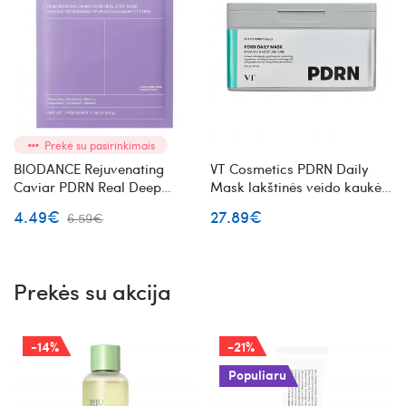
Prekė su pasirinkimais
BIODANCE Rejuvenating
VT Cosmetics PDRN Daily
Caviar PDRN Real Deep
Mask lakštinės veido kaukės
Mask veido kaukė su ikrais ir
su PDRN
4.49€
27.89€
6.59€
PDRN
Prekės su akcija
-14%
-21%
Populiaru