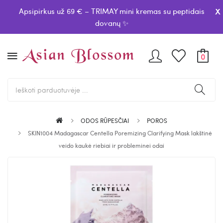
x
Apsipirkus už 69 € – TRIMAY mini kremas su peptidais
dovanų ✨
0
ODOS RŪPESČIAI
POROS
SKIN1004 Madagascar Centella Poremizing Clarifying Mask lakštinė
veido kaukė riebiai ir probleminei odai