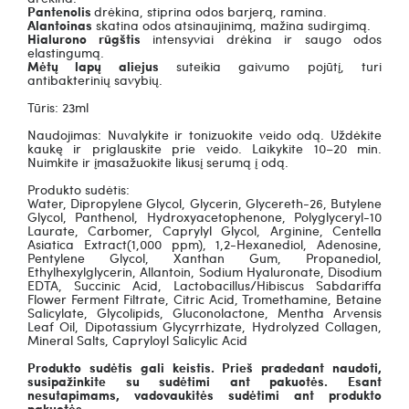
Pantenolis
drėkina, stiprina odos barjerą, ramina.
Alantoinas
skatina odos atsinaujinimą, mažina sudirgimą.
Hialurono rūgštis
intensyviai drėkina ir saugo odos
elastingumą.
Mėtų lapų aliejus
suteikia gaivumo pojūtį, turi
antibakterinių savybių.
Tūris: 23ml
Naudojimas: Nuvalykite ir tonizuokite veido odą. Uždėkite
kaukę ir priglauskite prie veido. Laikykite 10–20 min.
Nuimkite ir įmasažuokite likusį serumą į odą.
Produkto sudėtis:
Water, Dipropylene Glycol, Glycerin, Glycereth-26, Butylene
Glycol, Panthenol, Hydroxyacetophenone, Polyglyceryl-10
Laurate, Carbomer, Caprylyl Glycol, Arginine, Centella
Asiatica Extract(1,000 ppm), 1,2-Hexanediol, Adenosine,
Pentylene Glycol, Xanthan Gum, Propanediol,
Ethylhexylglycerin, Allantoin, Sodium Hyaluronate, Disodium
EDTA, Succinic Acid, Lactobacillus/Hibiscus Sabdariffa
Flower Ferment Filtrate, Citric Acid, Tromethamine, Betaine
Salicylate, Glycolipids, Gluconolactone, Mentha Arvensis
Leaf Oil, Dipotassium Glycyrrhizate, Hydrolyzed Collagen,
Mineral Salts, Capryloyl Salicylic Acid
Produkto sudėtis gali keistis. Prieš pradedant naudoti,
susipažinkite su sudėtimi ant pakuotės. Esant
nesutapimams, vadovaukitės sudėtimi ant produkto
pakuotės.