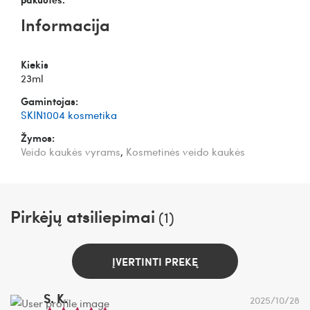
Informacija
Kiekis
23ml
Gamintojas:
SKIN1004 kosmetika
Žymos:
Veido kaukės vyrams
,
Kosmetinės veido kaukės
Pirkėjų atsiliepimai
(1)
ĮVERTINTI PREKĘ
S. K.
2025/10/28