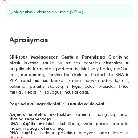
Mėginukas kiekvienoje siuntoje (VIP 3x)
Aprašymas
SKIN1004
Madagascar Centella Poremizing Clarifying
Mask
lakštinė kaukė su azijinės centelės ekstraktu ir
augaliniais fermentais padeda švelniai valyti odą, mažina
porų matomumą, ramina bei drėkina. Praturtinta BHA ir
PHA rūgštimis, šis kaukė skatina negyvų odos ląstelių
šalinimą, palaiko skaisčią ir lygią odos išvaizdą. Tinka
mišriai, riebiai ir į spuogus linkusiai odai.
Pagrindiniai ingredientai ir jų nauda veido odai:
Azijinės centelės ekstraktas
ramina sudirgusią odą,
skatina regeneraciją.
BHA rūgštis
švelniai eksfolijuoja, valo poras, padeda
mažinti spuogų atsiradimą.
PHA rūgštis
švelniai pašalina negyvas odos ląsteles,
drėkina.