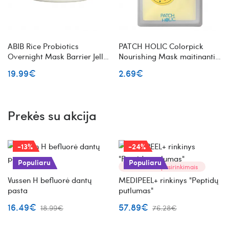
ABIB Rice Probiotics
PATCH HOLIC Colorpick
Overnight Mask Barrier Jelly
Nourishing Mask maitinanti
naktinė veido kaukė su ryžių
lakštinė veido kaukė
19.99€
2.69€
ekstraktu
Prekės su akcija
-13%
-24%
Populiaru
Populiaru
Prekė su pasirinkimais
Vussen H befluorė dantų
MEDIPEEL+ rinkinys "Peptidų
pasta
putlumas"
16.49€
57.89€
18.99€
76.28€