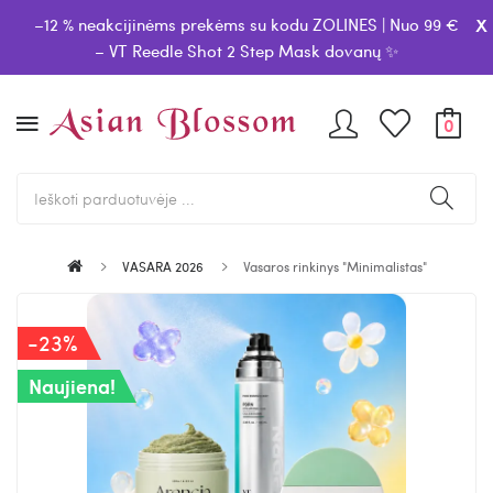
x
–12 % neakcijinėms prekėms su kodu ZOLINES | Nuo 99 €
– VT Reedle Shot 2 Step Mask dovanų ✨
0
VASARA 2026
Vasaros rinkinys "Minimalistas"
-23%
Naujiena!