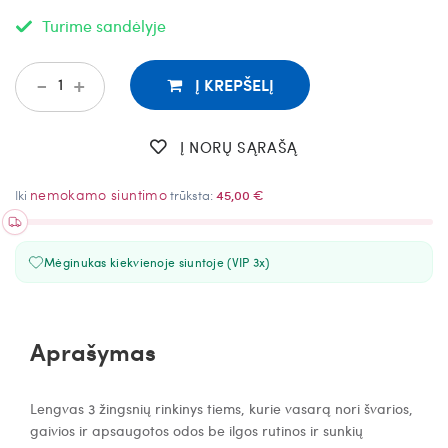
Turime sandėlyje
-
+
Į KREPŠELĮ
Į NORŲ SĄRAŠĄ
nemokamo siuntimo
Iki
trūksta:
45,00 €
Mėginukas kiekvienoje siuntoje (VIP 3x)
Aprašymas
Lengvas 3 žingsnių rinkinys tiems, kurie vasarą nori švarios,
gaivios ir apsaugotos odos be ilgos rutinos ir sunkių