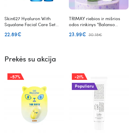
Skin627 Hyaluron With
TRIMAY riebios ir mišrios
Squalane Facial Care Set
odos rinkinys "Balanso
intensyviai drėkinantis veido
formulė"
22.89€
23.99€
30.18€
priežiūros rinkinys
Prekės su akcija
-57%
-21%
Populiaru