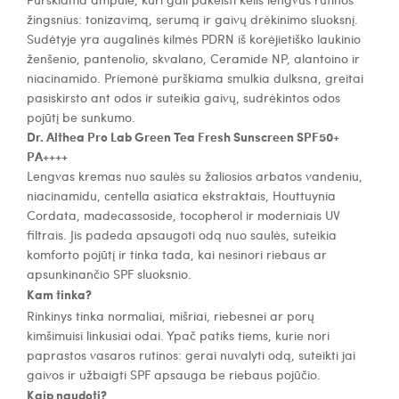
žingsnius: tonizavimą, serumą ir gaivų drėkinimo sluoksnį.
Sudėtyje yra augalinės kilmės PDRN iš korėjietiško laukinio
ženšenio, pantenolio, skvalano, Ceramide NP, alantoino ir
niacinamido. Priemonė purškiama smulkia dulksna, greitai
pasiskirsto ant odos ir suteikia gaivų, sudrėkintos odos
pojūtį be sunkumo.
Dr. Althea Pro Lab Green Tea Fresh Sunscreen SPF50+
PA++++
Lengvas kremas nuo saulės su žaliosios arbatos vandeniu,
niacinamidu, centella asiatica ekstraktais, Houttuynia
Cordata, madecassoside, tocopherol ir moderniais UV
filtrais. Jis padeda apsaugoti odą nuo saulės, suteikia
komforto pojūtį ir tinka tada, kai nesinori riebaus ar
apsunkinančio SPF sluoksnio.
Kam tinka?
Rinkinys tinka normaliai, mišriai, riebesnei ar porų
kimšimuisi linkusiai odai. Ypač patiks tiems, kurie nori
paprastos vasaros rutinos: gerai nuvalyti odą, suteikti jai
gaivos ir užbaigti SPF apsauga be riebaus pojūčio.
Kaip naudoti?