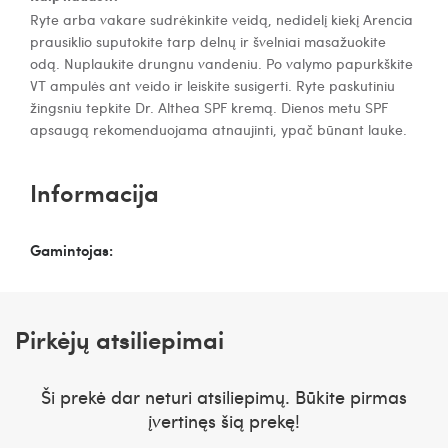
Ryte arba vakare sudrėkinkite veidą, nedidelį kiekį Arencia
prausiklio suputokite tarp delnų ir švelniai masažuokite
odą. Nuplaukite drungnu vandeniu. Po valymo papurkškite
VT ampulės ant veido ir leiskite susigerti. Ryte paskutiniu
žingsniu tepkite Dr. Althea SPF kremą. Dienos metu SPF
apsaugą rekomenduojama atnaujinti, ypač būnant lauke.
Informacija
Gamintojas:
Pirkėjų atsiliepimai
Ši prekė dar neturi atsiliepimų. Būkite pirmas
įvertinęs šią prekę!