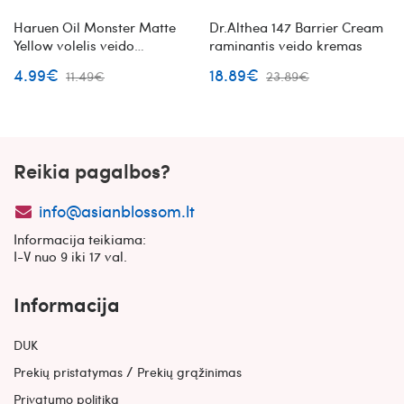
Haruen Oil Monster Matte
Dr.Althea 147 Barrier Cream
Yellow volelis veido
raminantis veido kremas
priežiūrai
4.99€
18.89€
11.49€
23.89€
Reikia pagalbos?
info@asianblossom.lt
Informacija teikiama:
I-V nuo 9 iki 17 val.
Informacija
DUK
/
Prekių pristatymas
Prekių grąžinimas
Privatumo politika