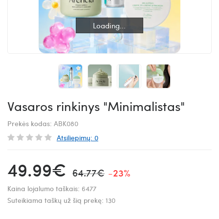
Loading...
Loading...
Vasaros rinkinys "Minimalistas"
Prekės kodas:
ABK080
Atsiliepimų: 0
49.99€
64.77€
-23%
Kaina lojalumo taškais:
6477
Suteikiama taškų už šią prekę:
130