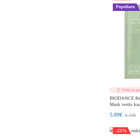
Populiaru
Prekė su pas
BIODANCE Refr
Mask veido kau
5.89€
6.59€
-23%