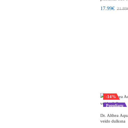
17.99€
21.89
-14%
Populiaru
Dr. Althea Aqua
veido dulksna