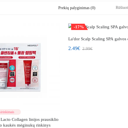
Rūšiuot
Prekių palyginimas (0)
-17%
Populiaru
La'dor Scalp Scaling SPA galvos 
2.49€
2.99€
irinkimais
acto Collagen linijos prausiklio
do kaukės mėginukų rinkinys