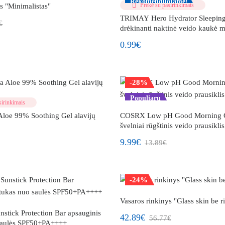
Rekomenduojame!
Prekė su pasirinkimais
s "Minimalistas"
TRIMAY Hero Hydrator Sleeping
€
drėkinanti naktinė veido kaukė m
0.99€
-28%
Populiaru
irinkimais
Aloe 99% Soothing Gel alavijų
COSRX Low pH Good Morning G
švelniai rūgštinis veido prausiklis
9.99€
13.89€
-24%
Naujiena!
Vasaros rinkinys "Glass skin be 
stick Protection Bar apsauginis
42.89€
56.77€
 saulės SPF50+PA++++