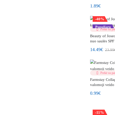
1.89€
-40%
Populiaru
Prekė su pas
Beauty of Jose
nuo saulės SP
14.49€
23.99
Prekė su pas
Farmstay Colla
valomoji veido
0.99€
-11%