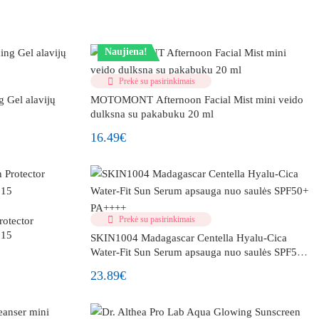
Naujiena!
Prekė su pasirinkimais
 Gel alavijų
MOTOMONT Afternoon Facial Mist mini veido
dulksna su pakabuku 20 ml
16.49€
Prekė su pasirinkimais
otector
 15
SKIN1004 Madagascar Centella Hyalu-Cica
Water-Fit Sun Serum apsauga nuo saulės SPF50+
PA++++
23.89€