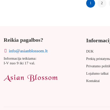
1
2
Reikia pagalbos?
Informaci
info@asianblossom.lt
DUK
Informacija teikiama:
Prekių pristatym
I-V nuo 9 iki 17 val.
Privatumo politi
Lojalumo taškai
Kontaktai