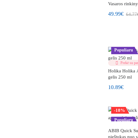
Naujiena!
Vasaros rinkiny
49.99€
64.77
Populiaru
Prekė su pas
Holika Holika 
gelis 250 ml
10.89€
-18%
Populiaru
ABIB Quick Sun
pieštukas nuo