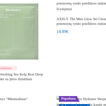
AXIS-Y The Mini Glow Set Clean
priemonių veido priežiūros rinki
švytėjimui
14.89€
irinkimais
eshing Sea Kelp Real Deep
kė su jūros dumbliais
Populiaru