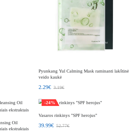
Pyunkang Yul Calming Mask raminanti lakštinė
veido kaukė
2.29€
3.19€
-24%
Naujiena!
Vasaros rinkinys "SPF herojus"
nsing Oil
39.99€
52.77€
iais ekstraktais