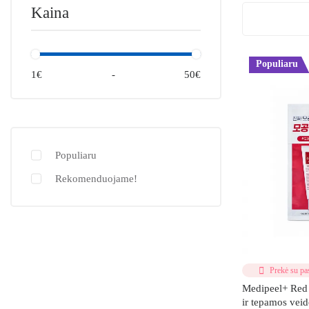
Kaina
Populiaru
1€
-
50€
Populiaru
Rekomenduojame!
Prekė su pas
Medipeel+ Red L
ir tepamos vei