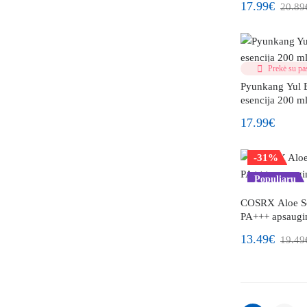
17.99€
20.89
Prekė su pas
Pyunkang Yul E
esencija 200 m
17.99€
-31%
Populiaru
COSRX Aloe S
PA+++ apsaugin
13.49€
19.49