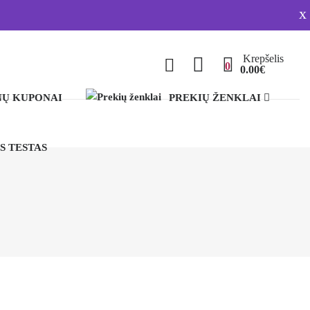
x
Krepšelis
0
0.00€
Ų KUPONAI
PREKIŲ ŽENKLAI
S TESTAS