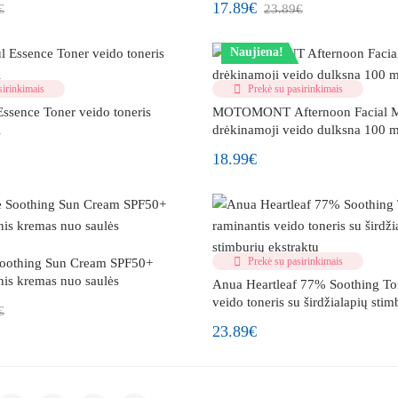
17.89€
€
23.89€
Naujiena!
irinkimais
Prekė su pasirinkimais
ssence Toner veido toneris
MOTOMONT Afternoon Facial M
l
drėkinamoji veido dulksna 100 m
18.99€
Prekė su pasirinkimais
oothing Sun Cream SPF50+
is kremas nuo saulės
Anua Heartleaf 77% Soothing To
veido toneris su širdžialapių stim
€
23.89€