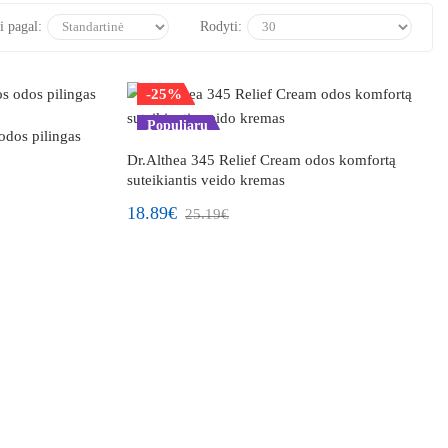
i pagal:
Rodyti:
-25%
Populiaru
odos pilingas
Dr.Althea 345 Relief Cream odos komfortą
suteikiantis veido kremas
18.89€
25.19€