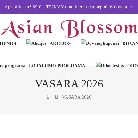
Apsipirkus už 69 € – TRIMAY mini kremas su peptidais dovanų ✨
JIENOS
AKCIJOS
DOVAN
LOJALUMO PROGRAMA
ODO
VASARA 2026
VASARA 2026