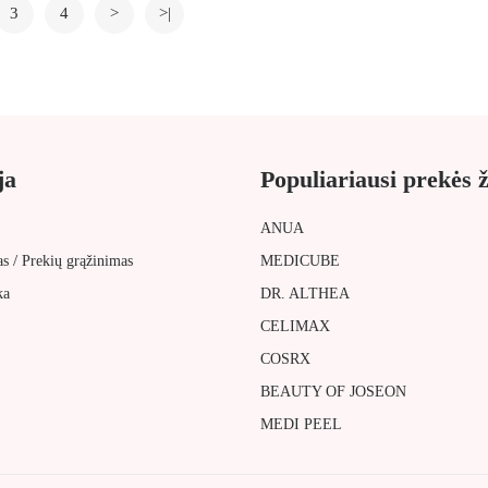
3
4
>
>|
ja
Populiariausi prekės 
ANUA
/
as
Prekių grąžinimas
MEDICUBE
ka
DR. ALTHEA
CELIMAX
COSRX
BEAUTY OF JOSEON
MEDI PEEL