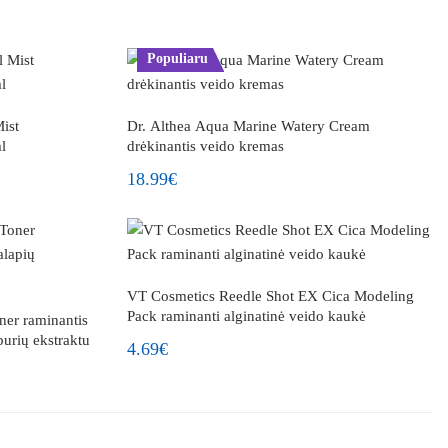
Populiaru
ist
Dr. Althea Aqua Marine Watery Cream
l
drėkinantis veido kremas
18.99€
VT Cosmetics Reedle Shot EX Cica Modeling
Pack raminanti alginatinė veido kaukė
ner raminantis
burių ekstraktu
4.69€