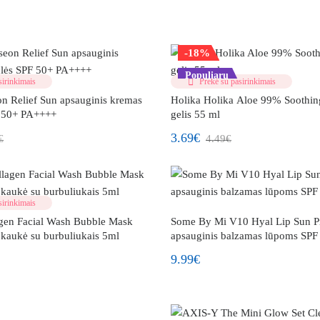
-18%
Populiaru
irinkimais
Prekė su pasirinkimais
on Relief Sun apsauginis kremas
Holika Holika Aloe 99% Soothing
F 50+ PA++++
gelis 55 ml
3.69€
€
4.49€
irinkimais
gen Facial Wash Bubble Mask
Some By Mi V10 Hyal Lip Sun Pr
 kaukė su burbuliukais 5ml
apsauginis balzamas lūpoms SPF
9.99€