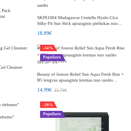
 Pack
ini
SKIN1004 Madagascar Centella Hyalu-Cica
Silky-Fit Sun Stick apsauginis pieštukas nuo
saulės
18.89€
-34%
Populiaru
el Cleanser
Beauty of Joseon Relief Sun Aqua Fresh Rise +
B5 lengvas apsauginis kremas nuo saulės
SPF50+ PA++++
14.99€
22.79€
-28%
Populiaru
riebumo"