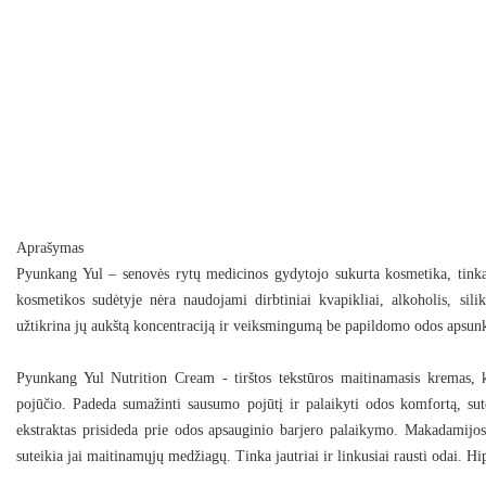
Aprašymas
Pyunkang Yul – senovės rytų medicinos gydytojo sukurta kosmetika, tinkan
kosmetikos sudėtyje nėra naudojami dirbtiniai kvapikliai, alkoholis, sil
užtikrina jų aukštą koncentraciją ir veiksmingumą be papildomo odos apsun
Pyunkang Yul Nutrition Cream - tirštos tekstūros
maitinamasis kremas
, 
pojūčio. Padeda
sumažinti sausumo pojūtį
ir
palaikyti odos komfortą
, su
ekstraktas
prisideda prie
odos apsauginio barjero palaikymo
.
Makadamijos 
suteikia jai maitinamųjų medžiagų. Tinka jautriai ir linkusiai rausti odai. H