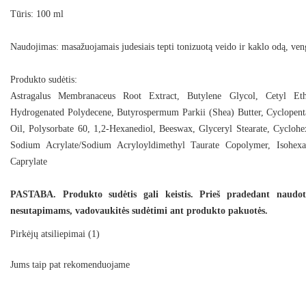
Tūris: 100 ml
Naudojimas: masažuojamais judesiais tepti tonizuotą veido ir kaklo odą, veng
Produkto sudėtis:
Astragalus Membranaceus Root Extract, Butylene Glycol, Cetyl Ethyl
Hydrogenated Polydecene, Butyrospermum Parkii (Shea) Butter, Cyclopenta
Oil, Polysorbate 60, 1,2-Hexanediol, Beeswax, Glyceryl Stearate, Cyclohe
Sodium Acrylate/Sodium Acryloyldimethyl Taurate Copolymer, Isohexa
Caprylate
PASTABA. Produkto sudėtis gali keistis. Prieš pradedant naudoti
nesutapimams, vadovaukitės sudėtimi ant produkto pakuotės.
Pirkėjų atsiliepimai
(1)
Jums taip pat rekomenduojame
Naujiena!