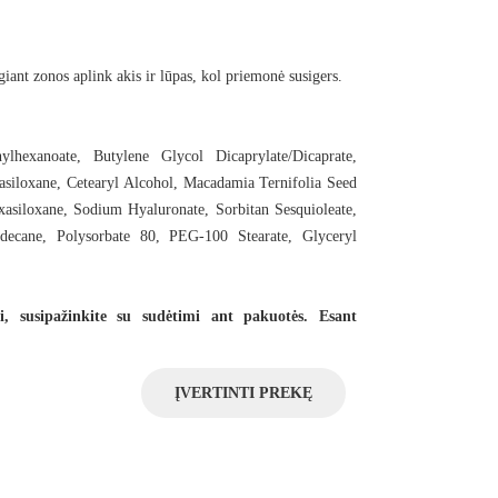
iant zonos aplink akis ir lūpas, kol priemonė susigers.
hexanoate, Butylene Glycol Dicaprylate/Dicaprate,
siloxane, Cetearyl Alcohol, Macadamia Ternifolia Seed
xasiloxane, Sodium Hyaluronate, Sorbitan Sesquioleate,
decane, Polysorbate 80, PEG-100 Stearate, Glyceryl
, susipažinkite su sudėtimi ant pakuotės. Esant
ĮVERTINTI PREKĘ