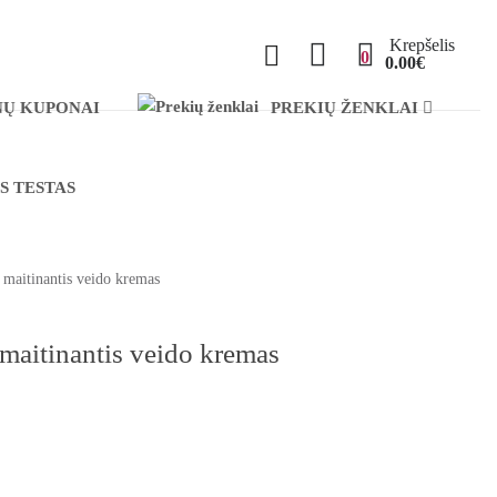
Krepšelis
0
0.00€
Ų KUPONAI
PREKIŲ ŽENKLAI
S TESTAS
maitinantis veido kremas
maitinantis veido kremas