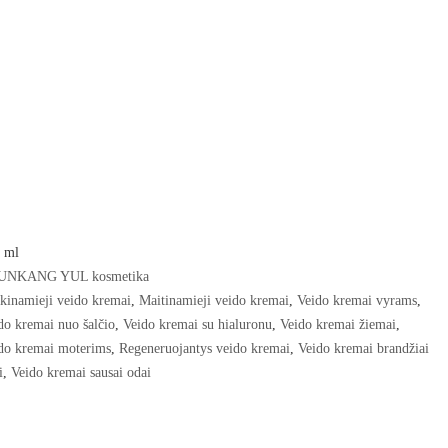
ORMUOTI ATSIRADUS
 ml
UNKANG YUL kosmetika
kinamieji veido kremai
,
Maitinamieji veido kremai
,
Veido kremai vyrams
,
do kremai nuo šalčio
,
Veido kremai su hialuronu
,
Veido kremai žiemai
,
do kremai moterims
,
Regeneruojantys veido kremai
,
Veido kremai brandžiai
i
,
Veido kremai sausai odai