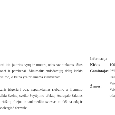
Kaina lojalumo taškais:
2689
Suteikiama taškų už šią prekę:
54
Išparduota
INF
Į NORŲ SĄRAŠĄ
Informacija
ti itin jautrios vyrų ir moterų odos savininkams. Šios
Kiekis
100
Iki
nemokamo siuntimo
trūksta:
45,00 €
ikonai ir parabenai. Minimalus sudedamųjų dalių kiekis
Gamintojas:
PY
kinimo, o kaina yra prieinama kiekvienam.
Drė
Vei
Mėginukas kiekvienoje siuntoje (VIP 3x)
Žymos:
kuris įsigeria į odą, nepalikdamas riebumo ar lipnumo
Vei
teikia švelnų sveiko švytėjimo efektą.
Astragalo šaknies
oda
riešutų aliejus ir taukmedžio sviestas
minkština odą ir
ipoalerginė formulė.