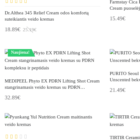
Farmstay Cica 
Cream puoselėj
Dr.Althea 345 Relief Cream odos komfortą
15.49€
suteikiantis veido kremas
18.89€
25.19€
Naujiena!
PURITO Seoul 
Unscented bekv
MEDIPEEL Phyto EX PDRN Lifting Shot Cream
Išparduota
stangrinamasis veido kremas su PDRN
21.49€
kompleksu ir peptidais
32.89€
TIRTIR Cerami