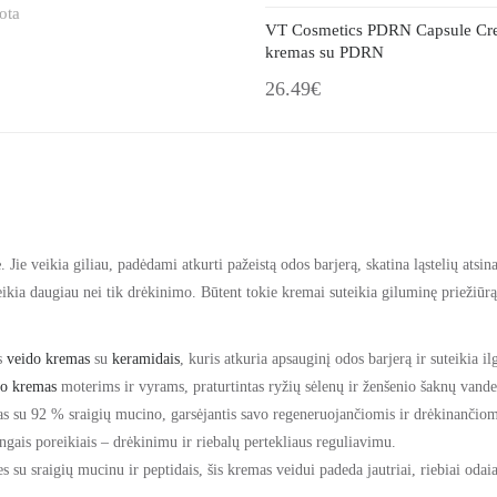
ota
VT Cosmetics PDRN Capsule Cr
kremas su PDRN
26.49€
ė
. Jie veikia giliau, padėdami atkurti pažeistą odos barjerą, skatina ląstelių at
eikia daugiau nei tik
d
rėkinimo
. Būtent tokie kremai
suteikia giluminę priežiūr
s
veido kremas
su
keramidais
, kuris atkuria apsauginį odos barjerą ir suteikia i
do kremas
moterims ir vyrams, praturtintas ryžių sėlenų ir ženšenio šaknų vanden
as su 92 % sraigių mucino, garsėjantis savo regeneruojančiomis ir
d
rėkinančio
ringais poreikiais – drėkinimu
ir riebalų pertekliaus reguliavimu.
s su sraigių mucinu ir
p
eptidais
, šis
kremas veidui
padeda jautriai, riebiai odai