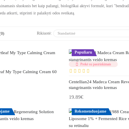
inamasis sluoksnis
bet kaip pažangi, biologiškai aktyvi formulė, kuri "bendradar
da atkurti, stiprinti ir palaikyti odos sveikatą.
Rikiuotė:
(0)
Populiaru
Prekė su pasirinkimais
eaf My Type Calming Cream 60
Centellian24 Madeca Cream Rev
stangrinantis veido kremas
19.89€
ojame
Rekomenduojame