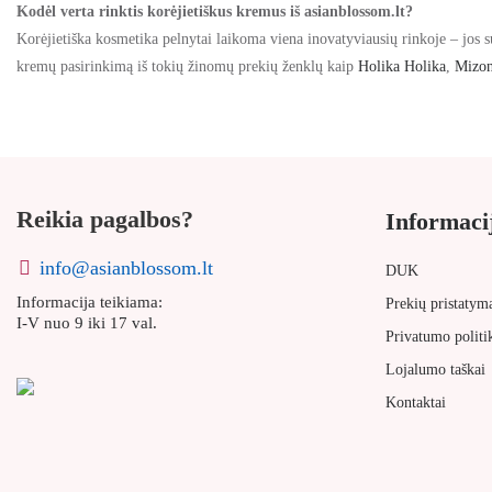
Kodėl verta rinktis korėjietiškus kremus iš asianblossom.lt?
Korėjietiška kosmetika
pelnytai laikoma viena inovatyviausių rinkoje – jos su
kremų
pasirinkimą iš tokių žinomų prekių ženklų kaip
Holika Holika
,
Mizo
Reikia pagalbos?
Informaci
info@asianblossom.lt
DUK
Informacija teikiama:
Prekių pristatym
I-V nuo 9 iki 17 val.
Privatumo politi
Lojalumo taškai
Kontaktai