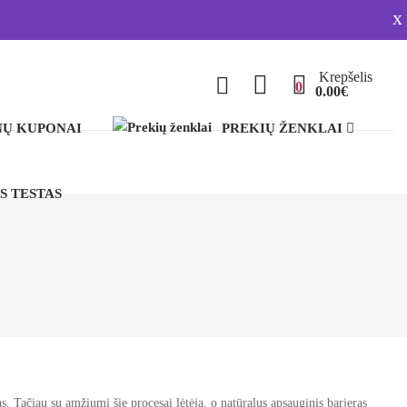
x
Krepšelis
0
0.00€
Ų KUPONAI
PREKIŲ ŽENKLAI
S TESTAS
. Tačiau su amžiumi šie procesai lėtėja, o natūralus apsauginis barjeras