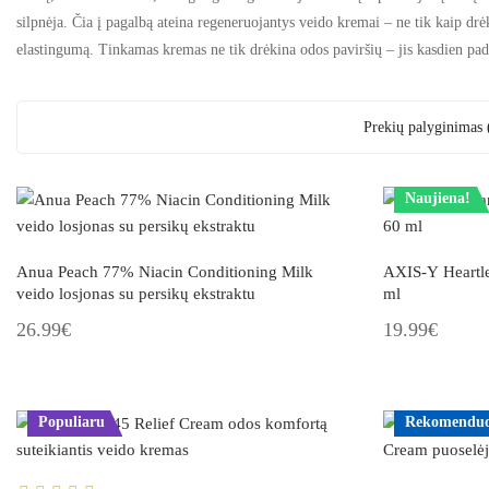
silpnėja. Čia į pagalbą ateina r
egeneruojantys veido kremai
– ne tik kaip
drėk
elastingumą. Tinkamas kremas ne tik
d
rėkina
odos paviršių – jis kasdien pade
Prekių palyginimas 
Naujiena!
Anua Peach 77% Niacin Conditioning Milk
AXIS-Y Heartl
veido losjonas su persikų ekstraktu
ml
26.99€
19.99€
Populiaru
Rekomendu