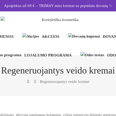
Apsipirkus už 69 € – TRIMAY mini kremas su peptidais dovanų ✨
JIENOS
AKCIJOS
DOVAN
LOJALUMO PROGRAMA
ODO
Regeneruojantys veido kremai
Regeneruojantys veido kremai
 dalijimasis, aktyviau gaminamas kolagenas, vyksta intensyvus drėgmės atstatymas