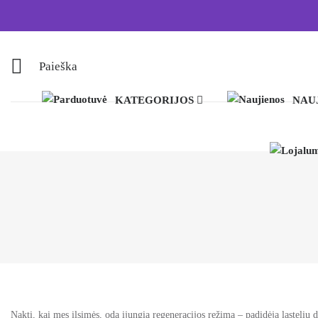
Paieška
KATEGORIJOS
NAU
Naktį, kai mes ilsimės, oda įjungia regeneracijos režimą – padidėja ląstelių