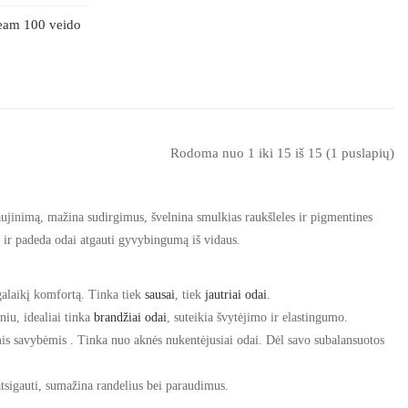
eam 100 veido
Rodoma nuo 1 iki 15 iš 15 (1 puslapių)
sinaujinimą, mažina sudirgimus, švelnina smulkias raukšleles ir pigmentines
ą ir padeda odai atgauti gyvybingumą iš vidaus.
lgalaikį komfortą. Tinka tiek
sausai
, tiek
jautriai odai
.
iu, idealiai tinka
brandžiai odai
, suteikia švytėjimo ir elastingumo.
mis savybėmis
. Tinka nuo
aknės
nukentėjusiai odai. Dėl savo subalansuotos
atsigauti, sumažina randelius bei paraudimus.