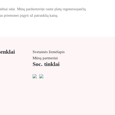
iebiai odai.
Mūsų parduotuvėje rasite platų regeneruojančių
as priemones įsigyti už patrauklią kainą.
ženklai
Svetainės žemėlapis
Mūsų partneriai
Soc. tinklai