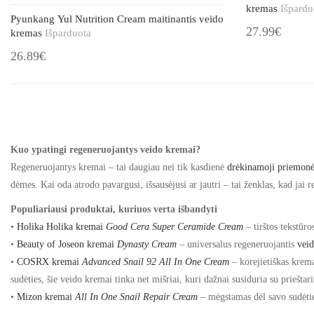
kremas
Išpardu
Pyunkang Yul Nutrition Cream maitinantis veido
27.99€
kremas
Išparduota
26.89€
Kuo ypatingi regeneruojantys veido kremai?
Regeneruojantys kremai
– tai daugiau nei tik kasdienė
drėkinamoji priemon
dėmes. Kai oda atrodo pavargusi, išsausėjusi ar
jautri
– tai ženklas, kad jai r
Populiariausi produktai, kuriuos verta išbandyti
•
Holika Holika kremai
Good Cera Super Ceramide Cream
– tirštos tekstūro
•
Beauty of Joseon kremai
Dynasty Cream
– universalus regeneruojantis
vei
•
COSRX kremai
Advanced Snail 92 All In One Cream
– korejietiškas krem
sudėties, šie veido kremai
tinka net
m
išriai
, kuri dažnai susiduria su priešta
•
Mizon kremai
All In One Snail Repair Cream
– mėgstamas dėl savo sudėtie