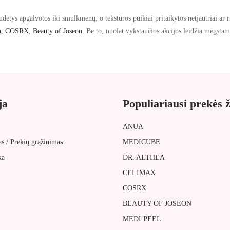
dėtys apgalvotos iki smulkmenų, o tekstūros puikiai pritaikytos netjautriai ar r
n
,
COSRX
,
Beauty of Joseon
. Be to, nuolat vykstančios akcijos leidžia mėgstam
ja
Populiariausi prekės 
ANUA
/
as
Prekių grąžinimas
MEDICUBE
ka
DR. ALTHEA
CELIMAX
COSRX
BEAUTY OF JOSEON
MEDI PEEL