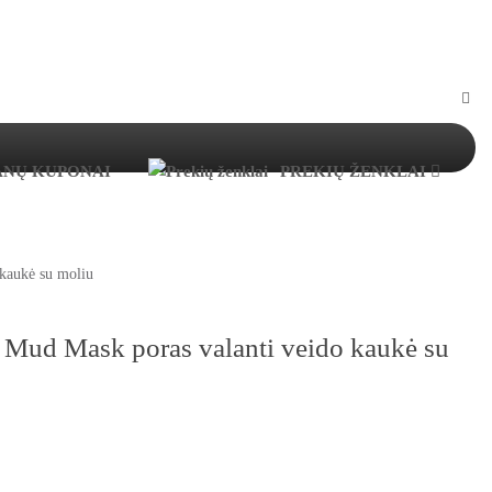
ANŲ KUPONAI
PREKIŲ ŽENKLAI
kaukė su moliu
Mud Mask poras valanti veido kaukė su