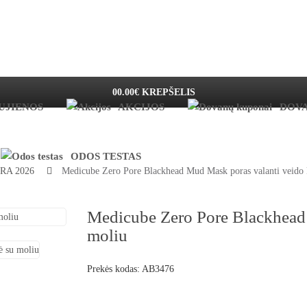
0
0.00€
KREPŠELIS
UJIENOS
AKCIJOS
DOV
ODOS TESTAS
RA 2026
Medicube Zero Pore Blackhead Mud Mask poras valanti veido 
Medicube Zero Pore Blackhead 
moliu
Prekės kodas:
AB3476
Atsiliepimų: 1