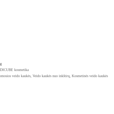
RŲ SĄRAŠĄ
g
DICUBE kosmetika
omosios veido kaukės
,
Veido kaukės nuo inkštirų
,
Kosmetinės veido kaukės
dien!