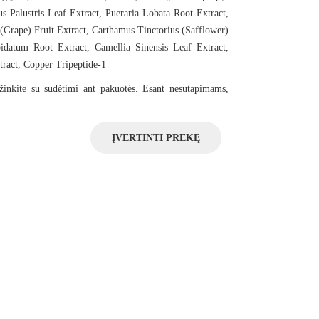
 Palustris Leaf Extract, Pueraria Lobata Root Extract,
(Grape) Fruit Extract, Carthamus Tinctorius (Safflower)
idatum Root Extract, Camellia Sinensis Leaf Extract,
tract, Copper Tripeptide-1
žinkite su sudėtimi ant pakuotės. Esant nesutapimams,
ĮVERTINTI PREKĘ
inė veido kaukė
SOME BY MI Spirulina PDRN Soothing Sherbet Mask r
19.89€