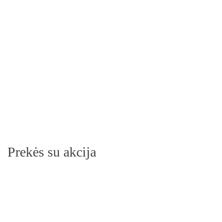
Prekės su akcija
-21%
Prekė su pasirinkimais
Daeng Gi Meo Ri Vitalizing Shampoo atstatantis plaukų šampūnas
V
16.99€
2
21.49€