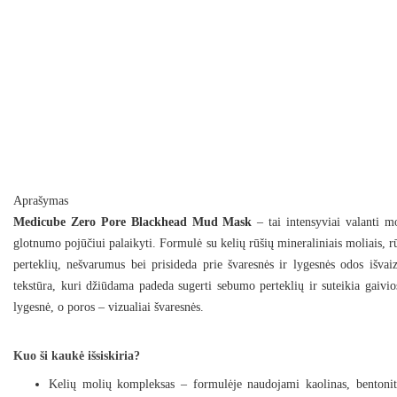
Aprašymas
Medicube Zero Pore Blackhead Mud Mask
– tai intensyviai valanti m
glotnumo pojūčiui palaikyti. Formulė su kelių rūšių mineraliniais moliais, rūg
perteklių, nešvarumus bei prisideda prie švaresnės ir lygesnės odos išvai
tekstūra, kuri džiūdama padeda sugerti sebumo perteklių ir suteikia gaivio
lygesnė, o poros – vizualiai švaresnės.
Kuo ši kaukė išsiskiria?
Kelių molių kompleksas – formulėje naudojami kaolinas, bentonitas