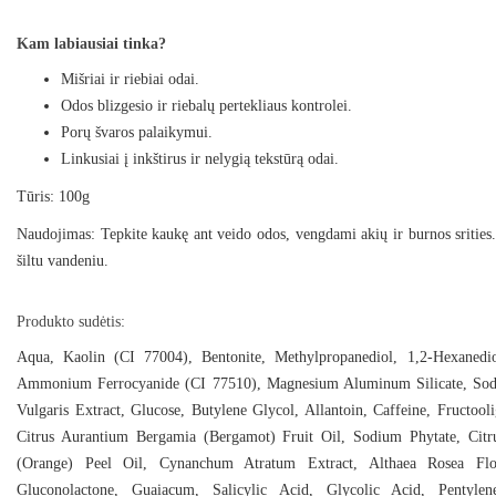
Kam labiausiai tinka?
Mišriai ir riebiai odai.
Odos blizgesio ir riebalų pertekliaus kontrolei.
Porų švaros palaikymui.
Linkusiai į inkštirus ir nelygią tekstūrą odai.
Tūris: 100g
Naudojimas: Tepkite kaukę ant veido odos, vengdami akių ir burnos srities.
šiltu vandeniu.
Produkto sudėtis:
Aqua, Kaolin (CI 77004), Bentonite, Methylpropanediol, 1,2-Hexanedi
Ammonium Ferrocyanide (CI 77510), Magnesium Aluminum Silicate, Sodiu
Vulgaris Extract, Glucose, Butylene Glycol, Allantoin, Caffeine, Fructool
Citrus Aurantium Bergamia (Bergamot) Fruit Oil, Sodium Phytate, Cit
(Orange) Peel Oil, Cynanchum Atratum Extract, Althaea Rosea Flow
Gluconolactone, Guaiacum, Salicylic Acid, Glycolic Acid, Pentylene