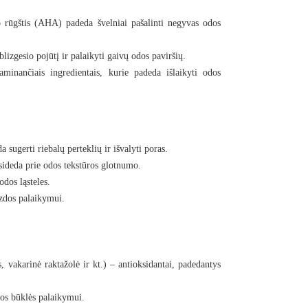
o rūgštis (AHA) padeda švelniai pašalinti negyvas odos
izgesio pojūtį ir palaikyti gaivų odos paviršių.
minančiais ingredientais, kurie padeda išlaikyti odos
 sugerti riebalų perteklių ir išvalyti poras.
isideda prie odos tekstūros glotnumo.
odos ląsteles.
izdos palaikymui.
, vakarinė raktažolė ir kt.) – antioksidantai, padedantys
dos būklės palaikymui.