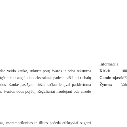
18.89€
Kaina lojalumo taškais:
1889
Suteikiama taškų už šią prekę:
38
Turime sandėlyje
+
-
Į NO
Į KREPŠELĮ
Informacija
olio veido kaukė, sukurta porų švaros ir odos tekstūros
Kiekis
100
štimis ir augaliniais ekstraktais padeda pašalinti riebalų
Gamintojas:
ME
Jums liko:
zdos. Kaukė pasižymi tiršta, tačiau lengvai paskirstoma
Žymos:
Val
00
:
00
:
00
s, švarios odos pojūtį. Reguliariai naudojant oda atrodo
Užsisakykite iki
12 val.
ir prekę Jums išsiųsime dar
šian
Iki
nemokamo siuntimo
trūksta:
45,00 €
, montmorilonitas ir illitas padeda efektyviai sugerti
Mėginukas kiekvienoje siuntoje (VIP 3x)