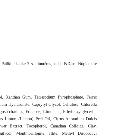
 Palikite kaukę 3-5 minutėms, kol ji išdžius. Nuplaukite
ol, Xanthan Gum, Tetrasodium Pyrophosphate, Ferric
m Hyaluronate, Caprylyl Glycol, Cellulose, Chlorella
igosaccharides, Fructose, Limonene, Ethylhexylglycerin,
rus Limon (Lemon) Peel Oil, Citrus Aurantium Dulcis
er Extract, Tocopherol, Canadian Colloidal Clay,
glycol, Montmorillonite, Illite, Methyl Disopropyl