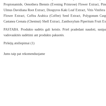
Propionamide, Oenothera Biennis (Evening Primrose) Flower Extract, Pinus
Ulmus Davidiana Root Extract, Diospyros Kaki Leaf Extract, Vitis Vinifera 
Flower Extract, Coffea Arabica (Coffee) Seed Extract, Polygonum Cusp
Castanea Crenata (Chestnut) Shell Extract, Zanthoxylum Piperitum Fruit Ex
PASTABA. Produkto sudėtis gali keistis. Prieš pradedant naudoti, susipa
vadovaukitės sudėtimi ant produkto pakuotės.
Pirkėjų atsiliepimai
(1)
Jums taip pat rekomenduojame
VT Cosmetics Reedle Shot EX Hyaluronic Modeling Pack drėkinanti alginat
4.69€