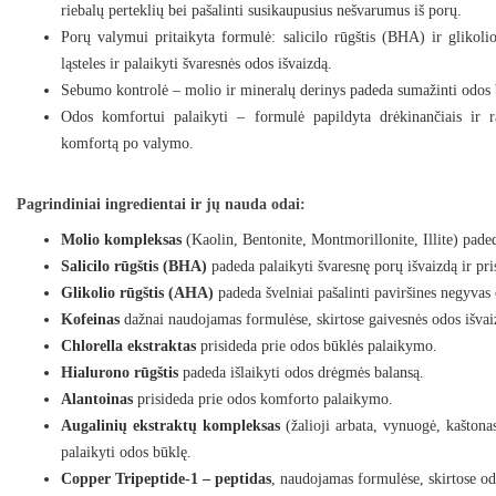
riebalų perteklių bei pašalinti susikaupusius nešvarumus iš porų.
Porų valymui pritaikyta formulė: salicilo rūgštis (BHA) ir glikoli
ląsteles ir palaikyti švaresnės odos išvaizdą.
Sebumo kontrolė – molio ir mineralų derinys padeda sumažinti odos bl
Odos komfortui palaikyti – formulė papildyta drėkinančiais ir ra
komfortą po valymo.
Pagrindiniai ingredientai ir jų nauda odai:
Molio kompleksas
(Kaolin, Bentonite, Montmorillonite, Illite) padeda
Salicilo rūgštis (BHA)
padeda palaikyti švaresnę porų išvaizdą ir pr
Glikolio rūgštis (AHA)
padeda švelniai pašalinti paviršines negyvas 
Kofeinas
dažnai naudojamas formulėse, skirtose gaivesnės odos išva
Chlorella ekstraktas
prisideda prie odos būklės palaikymo.
Hialurono rūgštis
padeda išlaikyti odos drėgmės balansą.
Alantoinas
prisideda prie odos komforto palaikymo.
Augalinių ekstraktų kompleksas
(žalioji arbata, vynuogė, kaštonas
palaikyti odos būklę.
Copper Tripeptide-1 – peptidas
, naudojamas formulėse, skirtose o