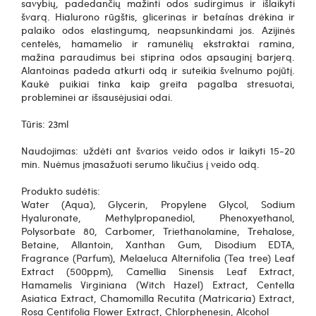
savybių, padedančių mažinti odos sudirgimus ir išlaikyti
švarą.
Hialurono
rūgštis, glicerinas ir beta
ínas dr
ėkina ir
palaiko odos elastingumą, neapsunkindami jos. Azijinės
centelės, hamamelio ir ramunėlių ekstraktai ramina,
mažina paraudimus bei stiprina odos apsauginį barjerą.
Alantoinas padeda atkurti odą ir suteikia švelnumo pojūtį.
Kaukė puikiai tinka kaip greita pagalba stresuotai,
probleminei ar išsausėjusiai odai.
Tūris: 23ml
Naudojimas: uždėti ant švarios veido odos ir laikyti 15-20
min. Nuėmus įmasažuoti serumo likučius į veido odą.
Produkto sudėtis:
Water (Aqua), Glycerin, Propylene Glycol, Sodium
Hyaluronate, Methylpropanediol, Phenoxyethanol,
Polysorbate 80, Carbomer, Triethanolamine, Trehalose,
Betaine, Allantoin, Xanthan Gum, Disodium EDTA,
Fragrance (Parfum), Melaeluca Alternifolia (Tea tree) Leaf
Extract (500ppm), Camellia Sinensis Leaf Extract,
Hamamelis Virginiana (Witch Hazel) Extract, Centella
Asiatica Extract, Chamomilla Recutita (Matricaria) Extract,
Rosa Centifolia Flower Extract, Chlorphenesin, Alcohol