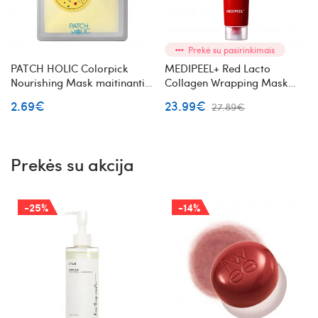
Prekė su pasirinkimais
PATCH HOLIC Colorpick
MEDIPEEL+ Red Lacto
Nourishing Mask maitinanti
Collagen Wrapping Mask
lakštinė veido kaukė
veido kaukė su kolagenu
2.69€
23.99€
27.89€
Prekės su akcija
-25%
-14%