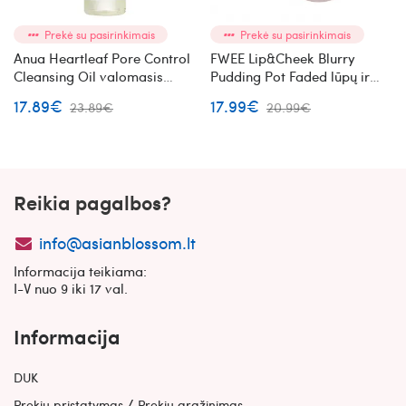
Prekė su pasirinkimais
Prekė su pasirinkimais
Anua Heartleaf Pore Control
FWEE Lip&Cheek Blurry
Cleansing Oil valomasis
Pudding Pot Faded lūpų ir
veido aliejus su augaliniais
skruostų dažai (RS03)
17.89€
17.99€
23.89€
20.99€
ekstraktais
Reikia pagalbos?
info@asianblossom.lt
Informacija teikiama:
I-V nuo 9 iki 17 val.
Informacija
DUK
/
Prekių pristatymas
Prekių grąžinimas