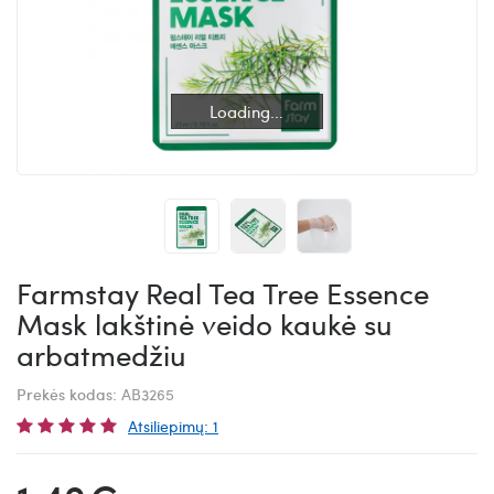
Loading...
Loading...
Farmstay Real Tea Tree Essence
Mask lakštinė veido kaukė su
arbatmedžiu
Prekės kodas:
AB3265
Atsiliepimų: 1