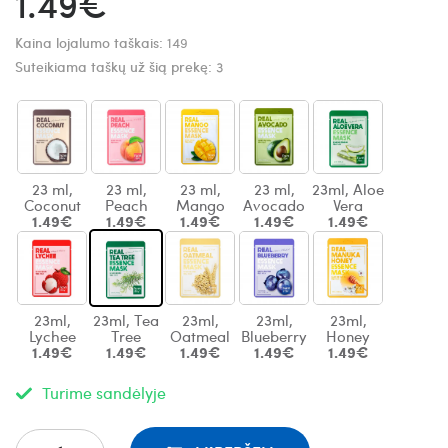
1.49€
Kaina lojalumo taškais:
149
Suteikiama taškų už šią prekę:
3
23 ml,
23 ml,
23 ml,
23 ml,
23ml, Aloe
Coconut
Peach
Mango
Avocado
Vera
1.49€
1.49€
1.49€
1.49€
1.49€
23ml,
23ml, Tea
23ml,
23ml,
23ml,
Lychee
Tree
Oatmeal
Blueberry
Honey
1.49€
1.49€
1.49€
1.49€
1.49€
Turime sandėlyje