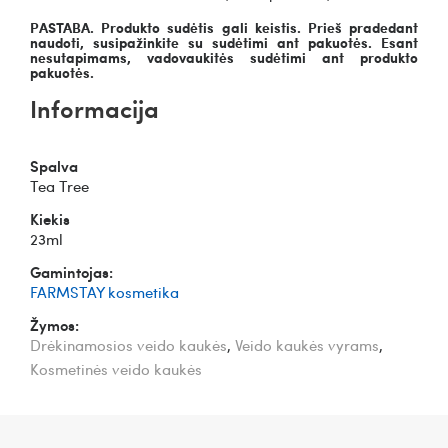
PASTABA. Produkto sudėtis gali keistis. Prieš pradedant
naudoti, susipažinkite su sudėtimi ant pakuotės. Esant
nesutapimams, vadovaukitės sudėtimi ant produkto
pakuotės.
Informacija
Spalva
Tea Tree
Kiekis
23ml
Gamintojas:
FARMSTAY kosmetika
Žymos:
Drėkinamosios veido kaukės
,
Veido kaukės vyrams
,
Kosmetinės veido kaukės