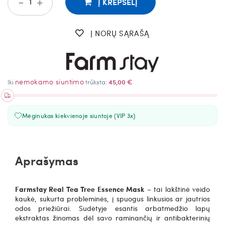
-
+
Į KREPŠELĮ
Į NORŲ SĄRAŠĄ
nemokamo siuntimo
Iki
trūksta:
45,00 €
Mėginukas kiekvienoje siuntoje (VIP 3x)
Aprašymas
Farmstay
Real
Tea
Tree
Essence
Mask
– tai lak
štinė veido
kaukė, sukurta probleminės, į spuogus linkusios ar jautrios
odos priežiūrai. Sudėtyje esantis arbatmedžio lapų
ekstraktas žinomas dėl savo raminančių ir antibakterinių