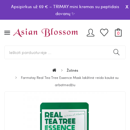
x
Apsipirkus už 69 € – TRIMAY mini kremas su peptidais
dovanų ✨
0
Žolinės
Farmstay Real Tea Tree Essence Mask lakštinė veido kaukė su
arbatmedžiu