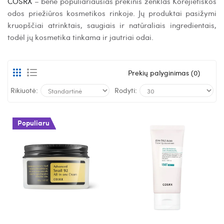
COSRX
– bene populiariausias prekinis ženklas Korėjietiškos
odos priežiūros kosmetikos rinkoje. Jų produktai pasižymi
kruopščiai atrinktais, saugiais ir natūraliais ingredientais,
todėl jų kosmetika tinkama ir jautriai odai.
Prekių palyginimas (0)
Rikiuotė:
Rodyti:
Populiaru