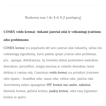
Rodoma nuo 1 iki 9 iš 9 (1 puslapių)
COSRX veido kremai: tinkami jautriai odai ir veiksmingi įvairioms
odos problemoms
COSRX kremai
yra populiarūs dėl savo jautriai odai tinkančių, tačiau itin
veiksmingų ingredientų, kurie padeda spręsti įvairias odos problemas,
pvz., spuogai, dehidratacija. Jų formulės dažnai praturtintos natūraliais
ekstraktais, pavyzdžiui, sraigių mucinas ar centelės ekstraktas, kurie
drėkina ir ramina odą. Gamintojo
veido kremai
yra pritaikyti įvairiems
odos tipams – brandžiai odai, sausai odai, riebiai odai, jautriai odai.
Asortimentą sudaro apsauginiai
SPF kremai nuo saulės
,
naktiniai
,
dieniniai kremai, geliniai kremai,
paakių kremai
, odos toną lyginantys
kremai su spalva.