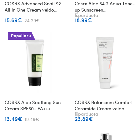
COSRX Advanced Snail 92
Cosrx Aloe 54.2 Aqua Tone-
All In One Cream veido
up Sunscreen
Išparduota
kremas su sraigių mucinu
SPF50+/PA++++ tonuojantis
15.69€
18.99€
24.29€
apsauginis kremas nuo
saulės su alavijais
Populiaru
COSRX Aloe Soothing Sun
COSRX Balancium Comfort
Cream SPF50+ PA+++
Ceramide Cream veido
Išparduota
apsauginis kremas nuo
kremas su keramidais
13.49€
23.89€
19.49€
saulės