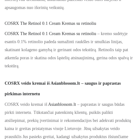
apsaugomas nuo išorinių veiksnių.
COSRX The Retinol 0.1 Cream Kremas su retinoliu
COSRX The Retinol 0.1 Cream Kremas su retinoliu
– kremo sudėtyje
esantis 0.1% retinolio padeda sumažinti raukšles ir smulkias linijas,
skatinant kolageno gamybą ir gerinant odos tekstūrą. Retinolis taip pat
atkemša poras ir skatina odos ląstelių atsinaujinimą, gerina odos spalvą ir
tekstūrą.
COSRX veido kremai iš Asianblossom.lt – saugus ir paprastas
pirkimas internetu
COSRX veido kremai iš
Asianblossom.lt
– paprastas ir saugus būdas
pirkti internetu. Tūkstančiai patenkintų klientų, puikūs palikti
atsiliepimai, prekių įvertinimai ir rekomendacijos bei adekvati produktų
kaina ir greitas pristatymas visoje Lietuvoje. Jūsų užsakytas veido
prausiklis Jus pasieks greitai, kadangi užsakytus produktus išsiunčiame