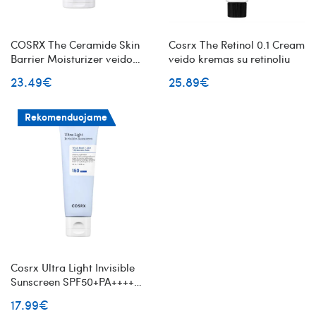
COSRX The Ceramide Skin
Cosrx The Retinol 0.1 Cream
Barrier Moisturizer veido
veido kremas su retinoliu
kremas su keramidais
23.49€
25.89€
Rekomenduojame
Cosrx Ultra Light Invisible
Sunscreen SPF50+PA++++
lengvas apsauginis veido
17.99€
kremas nuo saulės