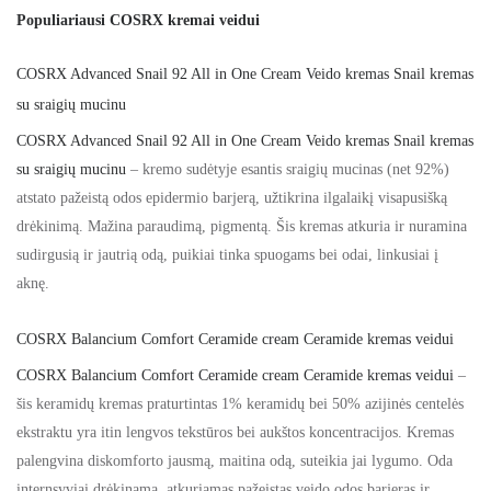
Populiariausi COSRX kremai veidui
COSRX Advanced Snail 92 All in One Cream Veido kremas Snail kremas
su sraigių mucinu
COSRX Advanced Snail 92 All in One Cream Veido kremas Snail kremas
su sraigių mucinu
– kremo sudėtyje esantis sraigių mucinas (net 92%)
atstato pažeistą odos epidermio barjerą, užtikrina ilgalaikį visapusišką
drėkinimą. Mažina paraudimą, pigmentą. Šis kremas atkuria ir nuramina
sudirgusią ir jautrią odą, puikiai tinka spuogams bei odai, linkusiai į
aknę.
COSRX Balancium Comfort Ceramide cream Ceramide kremas veidui
COSRX Balancium Comfort Ceramide cream Ceramide kremas veidui
–
šis keramidų kremas praturtintas 1% keramidų bei 50% azijinės centelės
ekstraktu yra itin lengvos tekstūros bei aukštos koncentracijos. Kremas
palengvina diskomforto jausmą, maitina odą, suteikia jai lygumo. Oda
internsyviai drėkinama, atkuriamas pažeistas veido odos barjeras ir