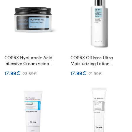
COSRX Hyaluronic Acid
COSRX Oil Free Ultra
Intensive Cream veido
Moisturizing Lotion
kremas su hialurono
drėkinantis bealiejinis veido
17.99€
17.99€
23.89€
21.99€
rūgštimi
losjonas