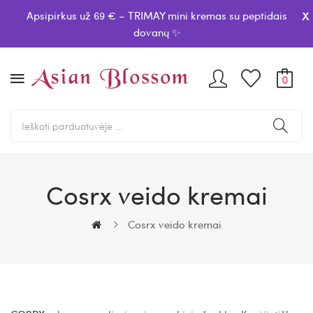
x
Apsipirkus už 69 € – TRIMAY mini kremas su peptidais
dovanų ✨
0
Cosrx veido kremai
Cosrx veido kremai