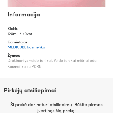
Informacija
Kiekis
120ml. / 70vnt.
Gamintojas:
MEDICUBE kosmetika
Žymos:
Drėkinantys veido tonikai
,
Veido tonikai mišriai odai
,
Kosmetika su PDRN
Pirkėjų atsiliepimai
Ši prekė dar neturi atsiliepimų. Būkite pirmas
įvertinęs šią prekę!