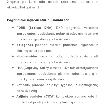
žingsnis, po kurio oda atrodo skaistesnė, putlesnė ir
akivaizdžiai gaivesnė.
Pagrindiniai ingredientai ir jų nauda odai:
PDRN (Sodium DNA)
DNR pagrindu veikiantis
ingredientas, padedantis palaikyti odos atsinaujinimo
procesus ir gyvybingą odos išvaizdą.
Kolagenas
padeda suteikti putlesnės, lygesnės ir
elastingesnės odos pojūtį.
Niacinamidas
skaistina odą, padeda suvienodinti
toną ir gerina bendrą odos išvaizdą.
LHA
(Capryloyl Salicylic Acid) - švelnus eksfolijuojantis
ingredientas, padedantis glotninti odos tekstūrą ir
palaikyti švaresnę porų išvaizdą.
Retinolis
padeda palaikyti lygesnę ir elastingesnę
odos išvaizdą.
Azijinės centelės (CICA)
kompleksas r
amina odą ir
padeda stiprinti jos komfortą bei atsparumą.