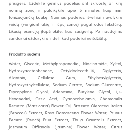
prisigers. Uždėkite gelinius padelius ant skruostų ar kitų
norimų zonų ir palaikykite apie 5 minutes kaip mini
tonizuojančią kaukę. Nuėmus padelius, švelniai nuvalykite
veidą (vengiant akių ir lūpų zonos) pagal odos tekstūrą.
Likusią esenciją įtapšnokite, kad susigertų. Po naudojimo
sandariai uždarykite indelį, kad padeliai neišdžiūtų.
Produkto sudėtis:
Water, Glycerin, Methylpropanediol, Niacinamide, Xylitol,
Hydroxyacetophenone, Octyldodeceth-16, Diglycerin,
Allantoin, Cellulose Gum, Ethylhexylglycerin,
Hydroxyethylcellulose, Sodium Citrate, Sodium Gluconate,
Dipropylene Glycol, Adenosine, Butylene Glycol, 1,2-
Hexanediol, Citric Acid, Cyanocobalamin, Chamomilla
Recutita (Matricaria) Flower Oil, Brassica Oleracea Italica
(Broccoli) Extract, Rosa Damascena Flower Water, Prunus
Persica (Peach) Fruit Extract, Thuja Orientalis Extract,
Jasminum Officinale (Jasmine) Flower Water, Citrus