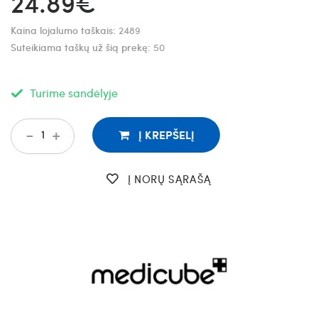
24.89€
Kaina lojalumo taškais:
2489
Suteikiama taškų už šią prekę:
50
Turime sandėlyje
-
+
Į KREPŠELĮ
Į NORŲ SĄRAŠĄ