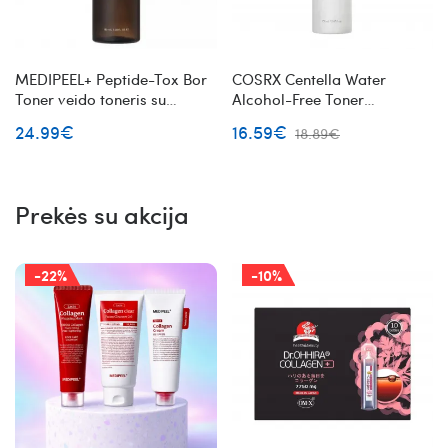
MEDIPEEL+ Peptide-Tox Bor
COSRX Centella Water
Toner veido toneris su
Alcohol-Free Toner
peptidais
purškiamas veido toneris
24.99€
16.59€
18.89€
centella be alkoholio
Prekės su akcija
-22%
-10%