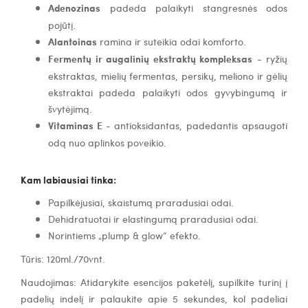
Adenozinas
padeda palaikyti stangresnės odos
pojūtį.
Alantoinas
ramina ir suteikia odai komforto.
Fermentų ir augalinių ekstraktų kompleksas
- ryžių
ekstraktas, mielių fermentas, persikų, meliono ir gėlių
ekstraktai padeda palaikyti odos gyvybingumą ir
švytėjimą.
Vitaminas E
- antioksidantas, padedantis apsaugoti
odą nuo aplinkos poveikio.
Kam labiausiai tinka:
Papilkėjusiai, skaistumą praradusiai odai.
Dehidratuotai ir elastingumą praradusiai odai.
Norintiems „plump & glow“ efekto.
Tūris: 120ml./70vnt.
Naudojimas: Atidarykite esencijos paketėlį, supilkite turinį į
padelių indelį ir palaukite apie 5 sekundes, kol padeliai