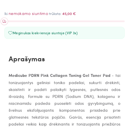
nemokamo siuntimo
Iki
trūksta:
45,00 €
Mėginukas kiekvienoje siuntoje (VIP 3x)
Aprašymas
Medicube PDRN Pink Collagen Toning Gel Toner Pad
- tai
tonizuojantys geliniai toniko padeliai, sukurti drėkinti,
skaistinti ir padėti palaikyti lygesnės, putlesnės odos
išvaizdą. Formulė su PDRN (Sodium DNA), kolagenu ir
niacinamidu padeda puoselėti odos gyvybingumą, o
švelnus eksfolijuojantis komponentas prisideda prie
glotnesnės tekstūros pojūčio. Gaivūs, esencija prisotinti
padeliai veikia kaip drėkinantis ir tonizuojantis priežiūros