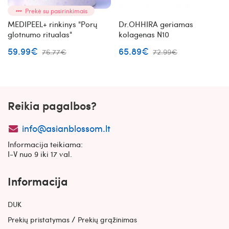
Prekė su pasirinkimais
MEDIPEEL+ rinkinys "Porų
Dr.OHHIRA geriamas
glotnumo ritualas"
kolagenas N10
59.99€
65.89€
76.77€
72.99€
Reikia pagalbos?
info@asianblossom.lt
Informacija teikiama:
I-V nuo 9 iki 17 val.
Informacija
DUK
/
Prekių pristatymas
Prekių grąžinimas