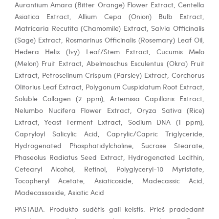
Aurantium Amara (Bitter Orange) Flower Extract, Centella
Asiatica Extract, Allium Cepa (Onion) Bulb Extract,
Matricaria Recutita (Chamomile) Extract, Salvia Officinalis
(Sage) Extract, Rosmarinus Officinalis (Rosemary) Leaf Oil,
Hedera Helix (Ivy) Leaf/Stem Extract, Cucumis Melo
(Melon) Fruit Extract, Abelmoschus Esculentus (Okra) Fruit
Extract, Petroselinum Crispum (Parsley) Extract, Corchorus
Olitorius Leaf Extract, Polygonum Cuspidatum Root Extract,
Soluble Collagen (2 ppm), Artemisia Capillaris Extract,
Nelumbo Nucifera Flower Extract, Oryza Sativa (Rice)
Extract, Yeast Ferment Extract, Sodium DNA (1 ppm),
Capryloyl Salicylic Acid, Caprylic/Capric Triglyceride,
Hydrogenated Phosphatidylcholine, Sucrose Stearate,
Phaseolus Radiatus Seed Extract, Hydrogenated Lecithin,
Cetearyl Alcohol, Retinol, Polyglyceryl-10 Myristate,
Tocopheryl Acetate, Asiaticoside, Madecassic Acid,
Madecassoside, Asiatic Acid
PASTABA. Produkto sudėtis gali keistis. Prieš pradedant