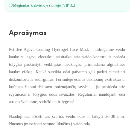
Mėginukas kiekvienoje siuntoje (VIP 3x)
Aprašymas
Petitfee Agave Cooling Hydrogel Face Mask - h
idrogelinė veido
kaukė su agavų ekstraktu
prisitaiko prie veido kontūrų ir padeda
tolygiai paskirstyti veikliąsias medžiagas, primindama alginatinės
kaukės efektą. Kaukė suteikia odai gaivumo gali padėti sumažinti
diskomfortą ir sudirgimus. Formulėje esantis baklažanų ekstraktas ir
kofeinas žinomi dėl savo tonizuojančių savybių – jie prisideda prie
švytinčios ir tolygios odos išvaizdos
. Reguliariai naudojant, oda
atrodo švelnesnė, sudrėkinta ir lygesnė.
Naudojimas: uždėti ant švarios veido odos ir laikyti 20-30 min.
Nuėmus įmasažuoti serumo likučius į veido odą.