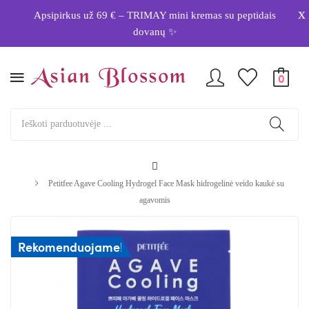
x
Apsipirkus už 69 € – TRIMAY mini kremas su peptidais
dovanų ✨
0
Petitfee Agave Cooling Hydrogel Face Mask hidrogelinė veido kaukė su
agavomis
Rekomenduojame!