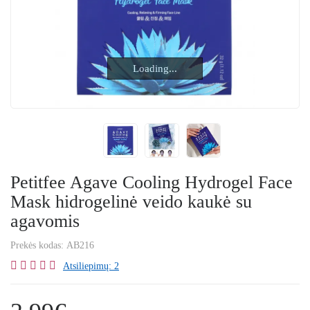
Loading...
Loading...
Petitfee Agave Cooling Hydrogel Face
Mask hidrogelinė veido kaukė su
agavomis
Prekės kodas:
AB216
Atsiliepimų: 2