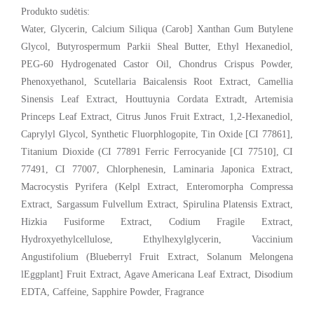
Produkto sudėtis:
Water, Glycerin, Calcium Siliqua (Carob] Xanthan Gum Butylene
Glycol, Butyrospermum Parkii Sheal Butter, Ethyl Hexanediol,
PEG-60 Hydrogenated Castor Oil, Chondrus Crispus Powder,
Phenoxyethanol, Scutellaria Baicalensis Root Extract, Camellia
Sinensis Leaf Extract, Houttuynia Cordata Extradt, Artemisia
Princeps Leaf Extract, Citrus Junos Fruit Extract, 1,2-Hexanediol,
Caprylyl Glycol, Synthetic Fluorphlogopite, Tin Oxide [CI 77861],
Titanium Dioxide (CI 77891 Ferric Ferrocyanide [CI 77510], CI
77491, CI 77007, Chlorphenesin, Laminaria Japonica Extract,
Macrocystis Pyrifera (Kelpl Extract, Enteromorpha Compressa
Extract, Sargassum Fulvellum Extract, Spirulina Platensis Extract,
Hizkia Fusiforme Extract, Codium Fragile Extract,
Hydroxyethylcellulose, Ethylhexylglycerin, Vaccinium
Angustifolium (Blueberryl Fruit Extract, Solanum Melongena
lEggplant] Fruit Extract, Agave Americana Leaf Extract, Disodium
EDTA, Caffeine, Sapphire Powder, Fragrance