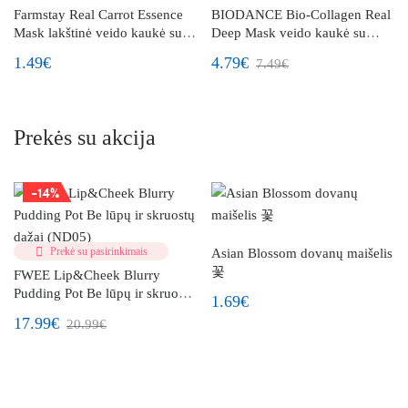
Farmstay Real Carrot Essence
BIODANCE Bio-Collagen Real
Mask lakštinė veido kaukė su
Deep Mask veido kaukė su
morkomis
kolagenu
1.49€
4.79€
7.49€
Prekės su akcija
-14%
Prekė su pasirinkimais
Asian Blossom dovanų maišelis
꽃
FWEE Lip&Cheek Blurry
Pudding Pot Be lūpų ir skruostų
1.69€
dažai (ND05)
17.99€
20.99€