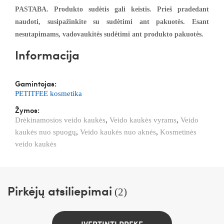
PASTABA. Produkto sudėtis gali keistis. Prieš pradedant
naudoti, susipažinkite su sudėtimi ant pakuotės. Esant
nesutapimams, vadovaukitės sudėtimi ant produkto pakuotės.
Informacija
Gamintojas:
PETITFEE kosmetika
Žymos:
Drėkinamosios veido kaukės
,
Veido kaukės vyrams
,
Veido
kaukės nuo spuogų
,
Veido kaukės nuo aknės
,
Kosmetinės
veido kaukės
Pirkėjų atsiliepimai
(2)
ĮVERTINTI PREKĘ