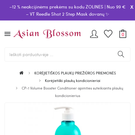
x
–12 % neakcijinėms prekėms su kodu ZOLINES | Nuo 99 €
– VT Reedle Shot 2 Step Mask dovanų ✨
0
KORĖJIETIŠKOS PLAUKŲ PRIEŽIŪROS PRIEMONĖS
Korėjietiški plaukų kondicionieriai
CP-1 Volume Booster Conditioner apimties suteikiantis plaukų
kondicionierius