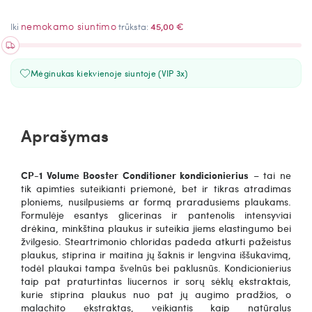
nemokamo siuntimo
Iki
trūksta:
45,00 €
Mėginukas kiekvienoje siuntoje (VIP 3x)
Aprašymas
CP-1
Volume Booster Conditioner kondicionierius
– tai ne
tik apimties suteikianti priemonė, bet ir tikras atradimas
ploniems, nusilpusiems ar formą praradusiems plaukams.
Formulėje esantys glicerinas ir pantenolis intensyviai
drėkina, minkština plaukus ir suteikia jiems elastingumo bei
žvilgesio.
Steartrimonio chloridas
padeda atkurti pažeistus
plaukus, stiprina ir maitina jų šaknis ir lengvina iššukavimą,
todėl plaukai tampa švelnūs bei paklusnūs.
Kondicionierius
taip pat praturtintas liucernos ir sorų sėklų ekstraktais,
kurie stiprina plaukus nuo pat jų augimo pradžios, o
malachito ekstraktas, veikiantis kaip natūralus