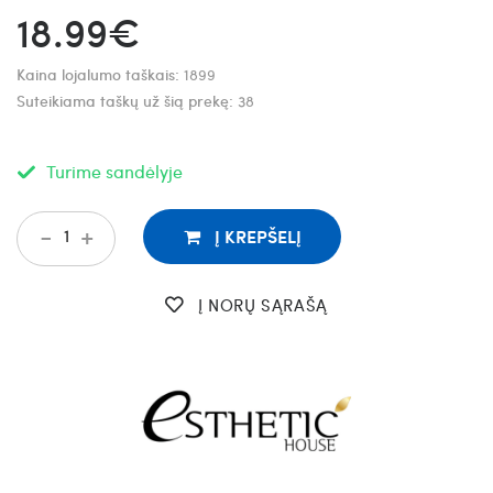
18.99€
Kaina lojalumo taškais:
1899
Suteikiama taškų už šią prekę:
38
Turime sandėlyje
-
+
Į KREPŠELĮ
Į NORŲ SĄRAŠĄ