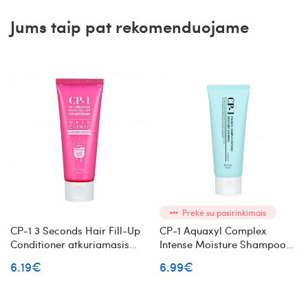
Jums taip pat rekomenduojame
Prekė su pasirinkimais
CP-1 3 Seconds Hair Fill-Up
CP-1 Aquaxyl Complex
Conditioner atkuriamasis
Intense Moisture Shampoo
plaukų kondicionierius 100ml
intensyviai drėkinantis
6.19€
6.99€
plaukų šampūnas 100 ml