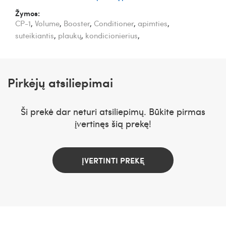
Žymos:
CP-1
,
Volume
,
Booster
,
Conditioner
,
apimties
,
suteikiantis
,
plaukų
,
kondicionierius
,
Pirkėjų atsiliepimai
Ši prekė dar neturi atsiliepimų. Būkite pirmas
įvertinęs šią prekę!
ĮVERTINTI PREKĘ