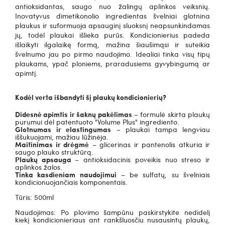
antioksidantas, saugo nuo žalingų aplinkos veiksnių.
Inovatyvus dimetikonolio ingredientas švelniai glotnina
plaukus ir suformuoja apsauginį sluoksnį neapsunkindamas
jų, todėl plaukai išlieka purūs.
Kondicionierius padeda
išlaikyti ilgalaikę formą, mažina šiaušimąsi ir suteikia
švelnumo jau po pirmo naudojimo. Idealiai tinka visų tipų
plaukams, ypač ploniems, praradusiems gyvybingumą ar
apimtį.
Kodėl verta išbandyti šį plaukų kondicionierių?
Didesnė apimtis ir šaknų pakėlimas
– formulė skirta plaukų
purumui dėl patentuoto
"Volume Plus" ingrediento
.
Glotnumas ir elastingumas
– plaukai tampa lengviau
iššukuojami, mažiau lūžinėja.
Maitinimas ir drėgmė
– glicerinas ir pantenolis atkuria ir
saugo plauko struktūrą.
Plaukų apsauga
– antioksidacinis poveikis nuo streso ir
aplinkos žalos.
Tinka kasdieniam naudojimui
– be sulfatų, su švelniais
kondicionuojančiais komponentais.
Tūris: 500ml
Naudojimas:
Po plovimo šampūnu paskirstykite nedidelį
kiekį kondicionieriaus ant rankšluosčiu nusausintų plaukų,