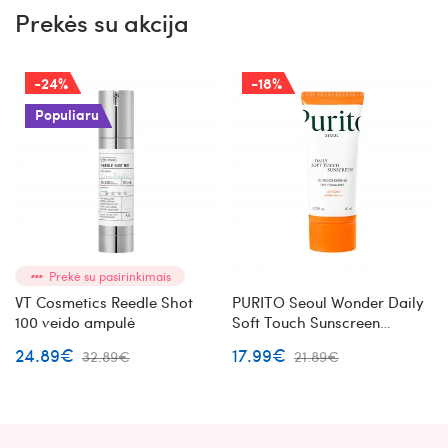
Prekės su akcija
-24%
-18%
Populiaru
Prekė su pasirinkimais
VT Cosmetics Reedle Shot
PURITO Seoul Wonder Daily
100 veido ampulė
Soft Touch Sunscreen
apsauginis kremas nuo
24.89€
17.99€
32.89€
21.89€
saulės