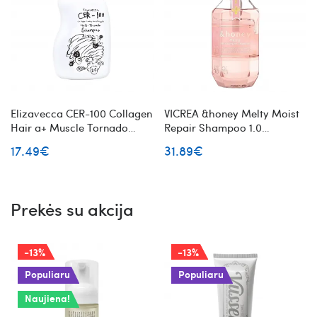
Elizavecca CER-100 Collagen
VICREA &honey Melty Moist
Hair a+ Muscle Tornado
Repair Shampoo 1.0
shampoo plaukų šampūnas
atkuriantis plaukų šampūnas
17.49€
31.89€
nuo pleiskanų
su medumi
Prekės su akcija
-13%
-13%
Populiaru
Populiaru
Naujiena!