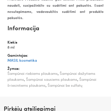
naudoti, susipažinkite su sudėtimi ant pakuotės. Esant
nesutapimams, vadovaukitės sudėtimi ant produkto
pakuotės.
Informacija
Kiekis
8 ml
Gamintojas:
MASIL kosmetika
Žymos:
Šampūnai riebiems plaukams
,
Šampūnai dažytiems
plaukams
,
Šampūnai sausiems plaukams
,
Šampūnai
šviesintiems plaukams
,
Šampūnai be sulfatų
Pirkėjų atsiliepimai