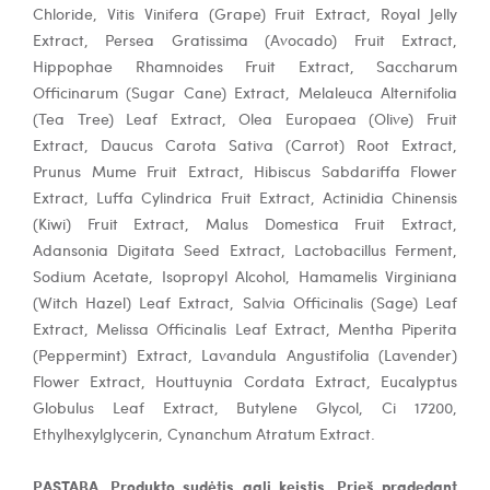
Chloride, Vitis Vinifera (Grape) Fruit Extract, Royal Jelly
Extract, Persea Gratissima (Avocado) Fruit Extract,
Hippophae Rhamnoides Fruit Extract, Saccharum
Officinarum (Sugar Cane) Extract, Melaleuca Alternifolia
(Tea Tree) Leaf Extract, Olea Europaea (Olive) Fruit
Extract, Daucus Carota Sativa (Carrot) Root Extract,
Prunus Mume Fruit Extract, Hibiscus Sabdariffa Flower
Extract, Luffa Cylindrica Fruit Extract, Actinidia Chinensis
(Kiwi) Fruit Extract, Malus Domestica Fruit Extract,
Adansonia Digitata Seed Extract, Lactobacillus Ferment,
Sodium Acetate, Isopropyl Alcohol, Hamamelis ​Virginiana
(Witch Hazel) Leaf Extract, Salvia Officinalis (Sage) Leaf
Extract, Melissa Officinalis Leaf Extract, Mentha Piperita
(Peppermint) Extract, Lavandula Angustifolia (Lavender)
Flower Extract, Houttuynia Cordata Extract, Eucalyptus
Globulus Leaf Extract, Butylene Glycol, Ci 17200,
Ethylhexylglycerin, Cynanchum Atratum Extract.
PASTABA. Produkto sudėtis gali keistis. Prieš pradedant