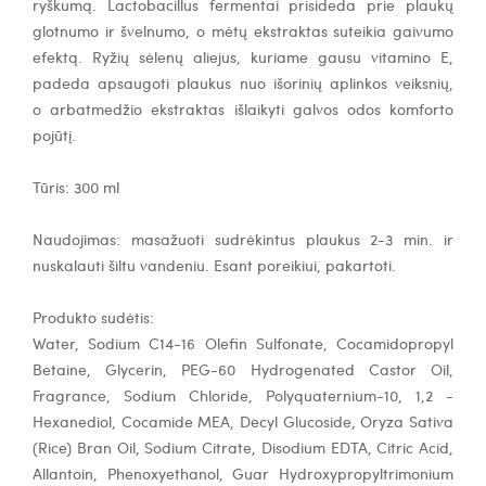
ryškumą.
Lactobacillus fermentai
prisideda prie plaukų
glotnumo ir švelnumo, o
mėtų ekstraktas
suteikia gaivumo
efektą.
Ryžių sėlenų aliejus
, kuriame gausu vitamino E,
padeda apsaugoti plaukus nuo išorinių aplinkos veiksnių,
o
arbatmedžio ekstraktas išlaikyti galvos odos komforto
pojūtį.
Tūris: 300 ml
Naudojimas: masažuoti sudrėkintus plaukus 2-3 min. ir
nuskalauti šiltu vandeniu. Esant poreikiui, pakartoti.
Produkto sudėtis:
Water, Sodium C14-16 Olefin Sulfonate, Cocamidopropyl
Betaine, Glycerin, PEG-60 Hydrogenated Castor Oil,
Fragrance, Sodium Chloride, Polyquaternium-10, 1,2 -
Hexanediol, Cocamide MEA, Decyl Glucoside, Oryza Sativa
(Rice) Bran Oil, Sodium Citrate, Disodium EDTA, Citric Acid,
Allantoin, Phenoxyethanol, Guar ​Hydroxypropyltrimonium