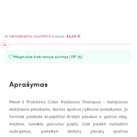
nemokamo siuntimo
Iki
trūksta:
45,00 €
Mėginukas kiekvienoje siuntoje (VIP 3x)
Aprašymas
Masil 5 Probiotics Color Radiance Shampoo - š
ampūnas
dažytiems plaukams, skirtas spalvos ryškumo palaikymui.
Jo
formulė padeda kruopščiai išvalyti plaukus ir galvos odą,
maitina, suteikia gaivumo pojūtį.
Gali padėti sumažinti
sudirgimus,
palaikyti dažytų plaukų spalvos