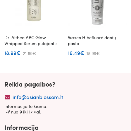
Dr. Althea ABC Glow
Vussen H befluorė dantų
Whipped Serum putojantis
pasta
veido serumas
18.99€
16.49€
21.89€
18.99€
Reikia pagalbos?
info@asianblossom.lt
Informacija teikiama:
I-V nuo 9 iki 17 val.
Informacija