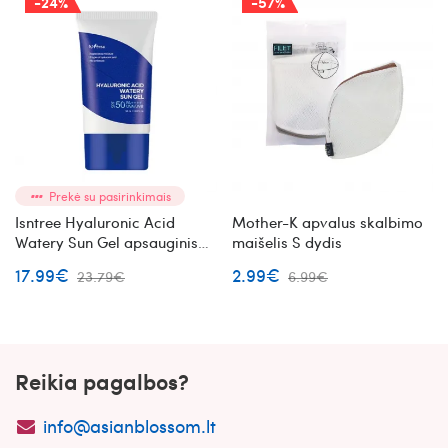
-24%
-57%
Prekė su pasirinkimais
Isntree Hyaluronic Acid
Mother-K apvalus skalbimo
Watery Sun Gel apsauginis
maišelis S dydis
gelis nuo saulės SPF50+
17.99€
2.99€
23.79€
6.99€
PA++++
Reikia pagalbos?
info@asianblossom.lt