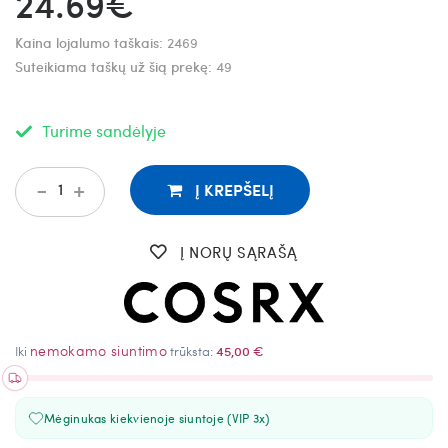
24.69€
Kaina lojalumo taškais:
2469
Suteikiama taškų už šią prekę:
49
Turime sandėlyje
-
+
Į KREPŠELĮ
Į NORŲ SĄRAŠĄ
nemokamo siuntimo
Iki
trūksta:
45,00 €
Mėginukas kiekvienoje siuntoje (VIP 3x)