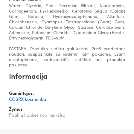
Water, Glycerin, Snail Secretion Filtrate, Niacinamide,
Carrageenan, 1,2-Hexanediol, Ceratonia Siliqua (Carob)
Gum, Betaine, Hydroxyacetophenone, Allantoin,
Chlorphenesin, Cyamopsis Tetragonoloba (Guar) Gum,
Calcium Chloride, Butylene Glycol, Sucrose, Cellulose Gum,
Adenosine, Potassium Chloride, Dipotassium Glycyrrhizate,
Ethylhexylglycerin, PEG-90M
PASTABA. Produkto sudėtis gali keistis. Prieš pradedant
naudoti, susipažinkite su sudėtimi ant pakuotės. Esant
nesutapimams, vadovaukitės sudėtimi ant produkto
pakuotės.
Informacija
Gamintojas:
COSRX kosmetika
Žymos:
Paakių kaukės nuo raukšlių