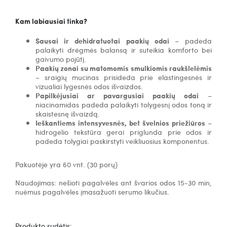
Kam labiausiai tinka?
Sausai ir dehidratuotai paakių odai
– padeda
palaikyti drėgmės balansą ir suteikia komforto bei
gaivumo pojūtį.
Paakių zonai su matomomis smulkiomis raukšlelėmis
– sraigių mucinas prisideda prie elastingesnės ir
vizualiai lygesnės odos išvaizdos.
Papilkėjusiai ar pavargusiai paakių odai
–
niacinamidas padeda palaikyti tolygesnį odos toną ir
skaistesnę išvaizdą.
Ieškantiems intensyvesnės, bet švelnios priežiūros
–
hidrogelio tekstūra gerai priglunda prie odos ir
padeda tolygiai paskirstyti veikliuosius komponentus.
Pakuotėje yra 60 vnt. (30 porų)
Naudojimas: nešioti pagalvėles ant švarios odos 15-30 min,
nuėmus pagalvėles įmasažuoti serumo likučius.
Produkto sudėtis: