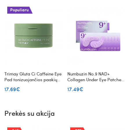
Populiaru
Trimay Gluta Ci Caffeine Eye
Numbuzin No.9 NAD+
Pad tonizuojančios paakių
Collagen Under Eye Patches
pagalvėlės su kofeinu
hidrogelio paakių kaukės
17.69€
17.49€
Prekės su akcija