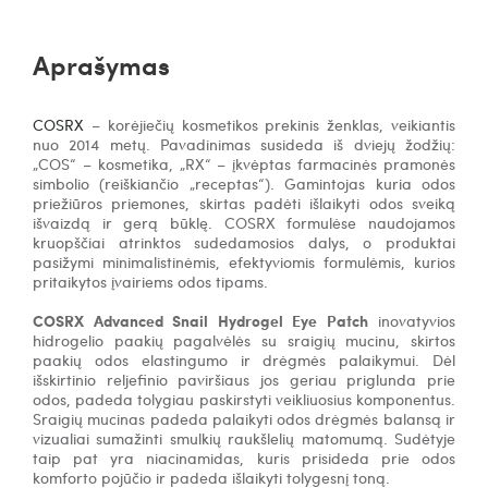
Aprašymas
COSRX
– korėjiečių kosmetikos prekinis ženklas, veikiantis
nuo 2014 metų. Pavadinimas susideda iš dviejų žodžių:
„COS“ – kosmetika, „RX“ – įkvėptas farmacinės pramonės
simbolio (reiškiančio „receptas“). Gamintojas kuria odos
priežiūros priemones, skirtas padėti išlaikyti odos sveiką
išvaizdą ir gerą būklę. COSRX formulėse naudojamos
kruopščiai atrinktos sudedamosios dalys, o produktai
pasižymi minimalistinėmis, efektyviomis formulėmis, kurios
pritaikytos įvairiems odos tipams.
COSRX Advanced Snail Hydrogel Eye Patch
inovatyvios
hidrogelio paakių pagalvėlės su sraigių mucinu, skirtos
paakių odos elastingumo ir drėgmės palaikymui.
Dėl
išskirtinio reljefinio paviršiaus jos
geriau priglunda prie
odos, padeda tolygiau paskirstyti veikliuosius komponentus.
Sraigių mucinas
padeda palaikyti odos drėgmės balansą ir
vizualiai sumažinti smulkių raukšlelių matomumą.
Sudėtyje
taip pat yra niacinamidas, kuris
prisideda prie odos
komforto pojūčio ir padeda išlaikyti tolygesnį toną.