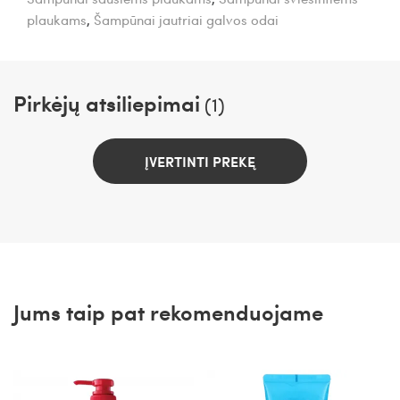
plaukams
,
Šampūnai jautriai galvos odai
Pirkėjų atsiliepimai
(1)
ĮVERTINTI PREKĘ
Jums taip pat rekomenduojame