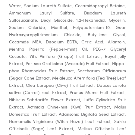
Water, Sodium Laureth Sulfate, Cocamidopropyl Betaine,
Ammonium Lauryl Sulfate, Disodium Laureth
Sulfosuccinate, Decyl Glucoside, 1,2-Hexanediol, Glycerin,
Sodium Chloride, Menthol, Polyquaternium-10. Guar
Hydroxypropyltrimonium Chloride, Buty-lene Glycol,
Cocamide MEA, Disodium EDTA, Citric Acid, Allantoin,
Mentha Piperita (Pepper-mint) Oil, PEG-7 Glyceryl
Cocoate, Vitis Vinifera (Grape) Fruit Extract, Royal Jelly
Extract, Per-sea Gratissima (Avocado) Fruit Extract, Hippo-
phae Rhamnoides Fruit Extract, Saccharum Officinarum
(Sugar Cane Extract, Melaleuca Alternifolia (Tea Tree) Leaf
Extract, Olea Europea (Olive) Fruit Extract, Daucus carota
sativa (Carrot) root Extract, Prunus Mume Fruit Extract,
Hibiscus Sabdariffa Flower Extract, Luffa Cylindrica Fruit
Extract, Actinidia Chine-nsis (Kiwi) Fruit Extract, Malus
Domestica Fruit Extract, Adansonia Digitata Seed Extract.
Hamamelis Virginiana (Witch Hazel) Leaf Extract, Salvia
Officinalis (Sage) Leaf Extract, Melissa Officinalis Leaf