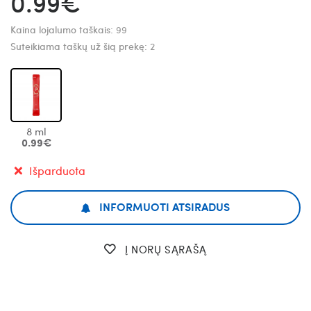
0.99€
Kaina lojalumo taškais:
99
Suteikiama taškų už šią prekę:
2
8 ml
0.99€
Išparduota
INFORMUOTI ATSIRADUS
Į NORŲ SĄRAŠĄ