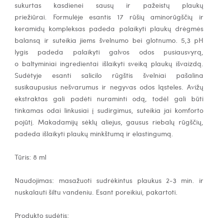
sukurtas kasdienei sausų ir pažeistų plaukų
priežiūrai.
Formulėje esantis
17 rūšių aminorūgščių ir
keramidų kompleksas
padeda palaikyti plaukų drėgmės
balansą ir suteikia jiems švelnumo bei glotnumo.
5,3 pH
lygis padeda
palaikyti galvos odos pusiausvyrą
,
o
baltyminiai ingredientai
išlaikyti sveiką plaukų išvaizdą.
Sudėtyje esanti
salicilo rūgštis
švelniai pašalina
susikaupusius nešvarumus ir negyvas odos ląsteles.
Avižų
ekstraktas
gali padėti nuraminti odą, todėl gali būti
tinkamas odai linkusiai į sudirgimus, suteikia jai komforto
pojūtį.
Makadamijų sėklų aliejus
, gausus riebalų rūgščių,
padeda išlaikyti plaukų minkštumą ir elastingumą.
Tūris: 8 ml
Naudojimas: masažuoti sudrėkintus plaukus 2-3 min. ir
nuskalauti šiltu vandeniu. Esant poreikiui, pakartoti.
Produkto sudėtis: