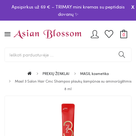
x
Apsipirkus už 69 € – TRIMAY mini kremas su peptidais
dovanų ✨
0
PREKIŲ ŽENKLAI
MASIL kosmetika
Masil 3 Salon Hair Cmc Shampoo plaukų šampūnas su aminorūgštimis
8 ml