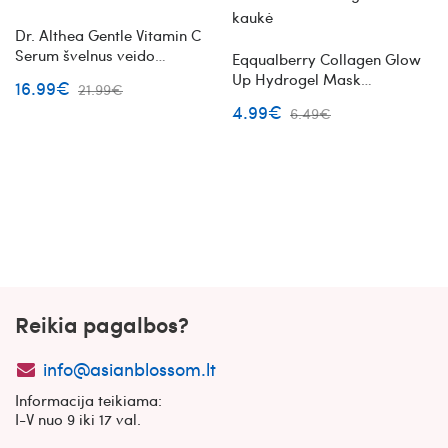
Dr. Althea Gentle Vitamin C
Serum švelnus veido
Eqqualberry Collagen Glow
serumas su vitaminu C
Up Hydrogel Mask
16.99€
21.99€
skaistinanti hidrogelio veido
4.99€
6.49€
kaukė
Reikia pagalbos?
info@asianblossom.lt
Informacija teikiama:
I-V nuo 9 iki 17 val.