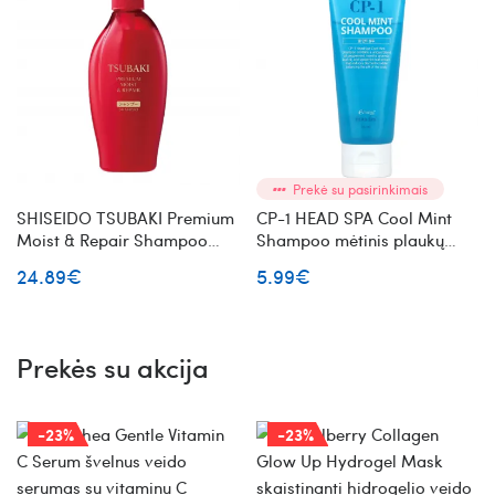
Prekė su pasirinkimais
SHISEIDO TSUBAKI Premium
CP-1 HEAD SPA Cool Mint
Moist & Repair Shampoo
Shampoo mėtinis plaukų
drėkinantis plaukų šampūnas
šampūnas 100 ml
24.89€
5.99€
Prekės su akcija
-23%
-23%