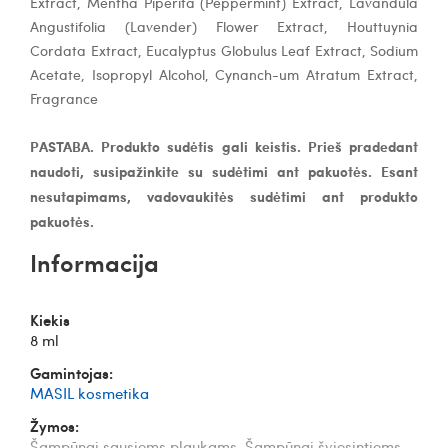
Extract, Mentha Piperita (Peppermint) Extract, Lavandula
Angustifolia (Lavender) Flower Extract, Houttuynia
Cordata Extract, Eucalyptus Globulus Leaf Extract, Sodium
Acetate, Isopropyl Alcohol, Cynanch-um Atratum Extract,
Fragrance
PASTABA. Produkto sudėtis gali keistis. Prieš pradedant
naudoti, susipažinkite su sudėtimi ant pakuotės. Esant
nesutapimams, vadovaukitės sudėtimi ant produkto
pakuotės.
Informacija
Kiekis
8 ml
Gamintojas:
MASIL kosmetika
Žymos:
Šampūnai sausiems plaukams
,
Šampūnai šviesintiems