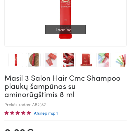
Loading...
Loading...
Masil 3 Salon Hair Cmc Shampoo
plaukų šampūnas su
aminorūgštimis 8 ml
Prekės kodas:
AB2367
Atsiliepimų: 1