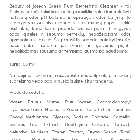
Beauty of Joseon Green Plum Refreshing Cleanser - tai
švelnus gelinės tekstūros veido prausiklis, sukurtas palaikyti
natūralų odos pH balansą ir apsaugoti odos barjerą. Jo
sudėtyje yra 24% slyvų vandens ir 3% mungų pupelių sėklų
ekstrakto, kurie kartu padeda švelniai pašalinti negyvas
odos ląsteles ir sebumo perteklių, nepažeidžiant odos
apsauginio sluoksnio. Šis prausiklis padeda palaikyti sveiką
odos būklę, suteikia jai švaros ir gaivumo pojūtį,
nepalikdamas sausumo ar tempimo jausmo po naudojimo.
Tūris: 100 ml
Naudojimas:
š
velniai įmasažuokite nedidelį kiekį prausiklio į
sudrėkintą veido odą ir nuskalaukite šiltu vandeniu.
Produkto sudėtis:
Water, Prunus Mume Fruit Water, Cocamidopropyl
Hydroxysultaine, Phaseolus Radiatus Seed Extract, Sodium
Cocoyl Isethionate, Glycerin, Sodium Chloride, Camellia
Sinensis Leaf Extract, Houttuynia Cordata Extract,
Nelumbo Nucifera Flower Extract, Oryza Sativa (Rice)
Extract, Prunus Mume Fruit Extract, Vaccinium