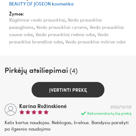
BEAUTY OF JOSEON kosmetika
Žymos:
Rūgštiniai veido prausikliai
,
Veido prausikliai
paaugliams
,
Veido prausikliai vyrams
,
Veido prausikliai
sausai odai
,
Veido prausikliai riebiai odai
,
Veido
prausikliai brandžiai odai
,
Veido prausikliai mišriai odai
Pirkėjų atsiliepimai
(4)
ĮVERTINTI PREKĘ
Karina Rožinskienė
2023/12/02
Rekomenduotų šią prekę
Kelis kartus naudojau. Neblogas, švelnus. Bandysiu parašyti
po ilgesnio naudojimo