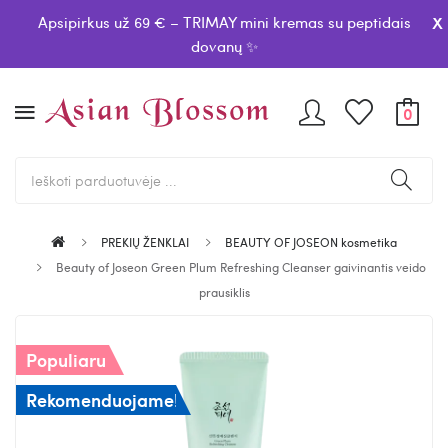
x
Apsipirkus už 69 € – TRIMAY mini kremas su peptidais
dovanų ✨
0
PREKIŲ ŽENKLAI
BEAUTY OF JOSEON kosmetika
Beauty of Joseon Green Plum Refreshing Cleanser gaivinantis veido
prausiklis
Populiaru
Rekomenduojame!