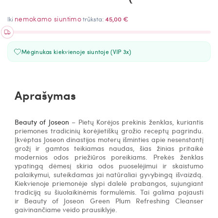
nemokamo siuntimo
Iki
trūksta:
45,00 €
Mėginukas kiekvienoje siuntoje (VIP 3x)
Aprašymas
Beauty of Joseon
– Pietų Korėjos prekinis ženklas, kuriantis
priemones tradicinių korėjietiškų grožio receptų pagrindu.
Įkvėptas Joseon dinastijos moterų išminties apie nesenstantį
grožį ir gamtos teikiamas naudas, šias žinias pritaikė
modernios odos priežiūros poreikiams. Prekės ženklas
ypatingą dėmesį skiria odos puoselėjimui ir skaistumo
palaikymui, suteikdamas jai natūraliai gyvybingą išvaizdą.
Kiekvienoje priemonėje slypi dalelė prabangos, sujungiant
tradiciją su šiuolaikinėmis formulėmis. Tai galima pajausti
ir Beauty of Joseon Green Plum Refreshing Cleanser
gaivinančiame veido prausiklyje.