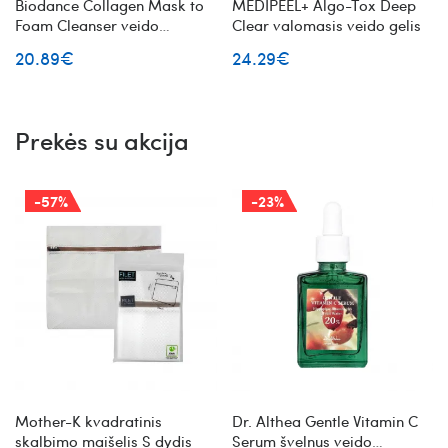
Biodance Collagen Mask to
MEDIPEEL+ Algo-Tox Deep
Foam Cleanser veido
Clear valomasis veido gelis
prausiklis - kaukė su
20.89€
24.29€
kolagenu
Prekės su akcija
-57%
-23%
Mother-K kvadratinis
Dr. Althea Gentle Vitamin C
skalbimo maišelis S dydis
Serum švelnus veido