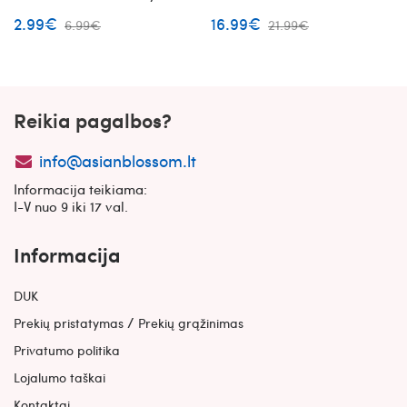
serumas su vitaminu C
2.99€
16.99€
6.99€
21.99€
Reikia pagalbos?
info@asianblossom.lt
Informacija teikiama:
I-V nuo 9 iki 17 val.
Informacija
DUK
/
Prekių pristatymas
Prekių grąžinimas
Privatumo politika
Lojalumo taškai
Kontaktai