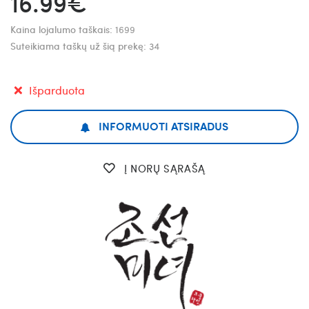
16.99€
Kaina lojalumo taškais:
1699
Suteikiama taškų už šią prekę:
34
Išparduota
INFORMUOTI ATSIRADUS
Į NORŲ SĄRAŠĄ