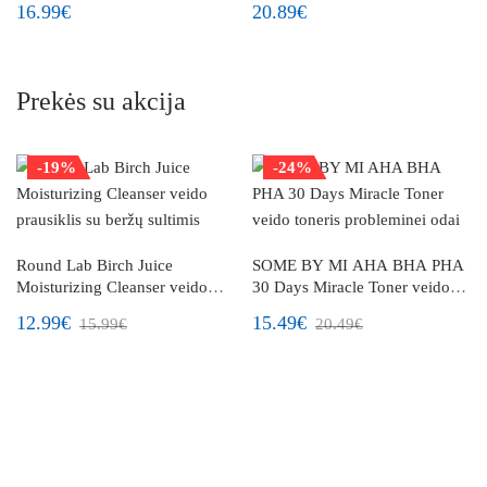
16.99€
20.89€
Prekės su akcija
-19%
-24%
Round Lab Birch Juice
SOME BY MI AHA BHA PHA
Moisturizing Cleanser veido
30 Days Miracle Toner veido
prausiklis su beržų sultimis
toneris probleminei odai
12.99€
15.49€
15.99€
20.49€