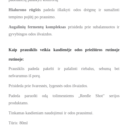
Hialurono rūgštis
padeda išlaikyti odos drėgmę ir sumažinti
tempimo pojūtį po prausimo.
Augalinių fermentų kompleksas
prisideda prie subalansuotos ir
gyvybingos odos išvaizdos.
Kaip prausiklis veikia kasdienėje odos priežiūros rutinoje
rutinoje:
Prausiklis padeda pakelti ir pašalinti riebalus, sebumą bei
nešvarumus iš porų.
Prisideda prie švaresnės, lygesnės odos išvaizdos.
Padeda paruošti odą tolimesniems „Reedle Shot“ serijos
produktams.
Tinkamas kasdieniam naudojimui ir odos prausimui.
Tūris: 80ml