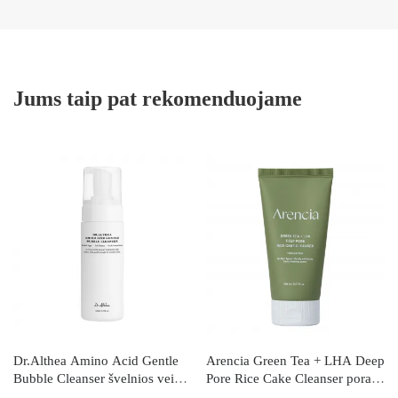
Jums taip pat rekomenduojame
Dr.Althea Amino Acid Gentle
Arencia Green Tea + LHA Deep
Bubble Cleanser švelnios veido
Pore Rice Cake Cleanser poras
prausimosi putos
valantis veido prausiklis