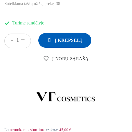
Suteikiama taškų už šią prekę:
38
Turime sandėlyje
-
+
Į KREPŠELĮ
Į NORŲ SĄRAŠĄ
Iki
nemokamo siuntimo
trūksta:
45,00 €