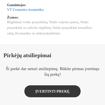
Gamintojas:
VT Cosmetics kosmetika
Žymos:
Rūgštiniai veido prausikliai
,
Veido valymo putos
,
Veido
prausikliai su salicilo rūgštimi
,
Veido prausikliai brandžiai
odai
,
Kosmetika su mikroadatėlėmis
Pirkėjų atsiliepimai
Ši prekė dar neturi atsiliepimų. Būkite pirmas įvertinęs
šią prekę!
ĮVERTINTI PREKĘ