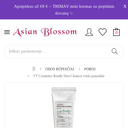
x
Apsipirkus už 69 € – TRIMAY mini kremas su peptidais
dovanų ✨
0
ODOS RŪPESČIAI
POROS
VT Cosmetics Reedle Shot Cleanser veido prausiklis