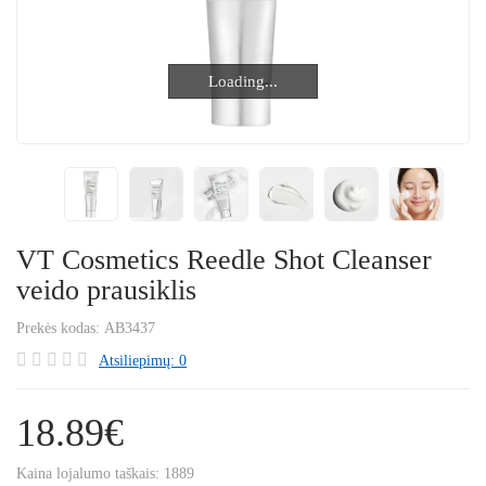
Loading...
Loading...
VT Cosmetics Reedle Shot Cleanser
veido prausiklis
Prekės kodas:
AB3437
Atsiliepimų: 0
18.89€
Kaina lojalumo taškais:
1889