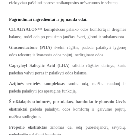
efektyviau pašalinti porose susikaupusius nešvarumus ir sebumą.
Pagrindiniai ingredientai ir jų nauda odai:
CICAHYALON™ kompleksas
palaiko odos komfortą ir drėgmės
balansą, todėl oda po prausimo jaučiasi švari, glotni ir subalansuota.
Gluconolactone (PHA)
švelni rūgštis, padeda palaikyti lygesnę
odos tekstūrą ir švaresnės odos pojūtį, nedirginant odos.
Capryloyl Salicylic Acid (LHA)
salicilo rūgšties darinys, kuris
padedan valyti poras ir palaikyti odos balansą.
Azijinės centelės kompleksas
ramina odą, mažina raudonį ir
padeda palaikyti jos apsauginę funkciją.
Širdžialapės stimburės, portulakos, bambuko ir gluosnio žievės
ekstraktai
padeda palaikyti odos komfortą ir gaivumo pojūtį,
mažina sudirgimus.
Propolio ekstraktas
žinomas dėl odą puoselėjančių savybių,
padedančių palaikyti komfortą.