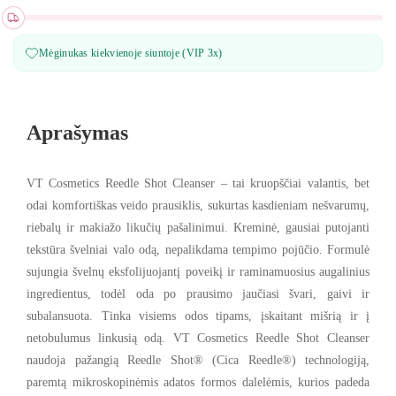
Mėginukas kiekvienoje siuntoje (VIP 3x)
Aprašymas
VT Cosmetics Reedle Shot Cleanser – tai kruopščiai valantis, bet
odai komfortiškas veido prausiklis, sukurtas kasdieniam nešvarumų,
riebalų ir makiažo likučių pašalinimui. Kreminė, gausiai putojanti
tekstūra švelniai valo odą, nepalikdama tempimo pojūčio. Formulė
sujungia švelnų eksfolijuojantį poveikį ir raminamuosius augalinius
ingredientus, todėl oda po prausimo jaučiasi švari, gaivi ir
subalansuota. Tinka visiems odos tipams, įskaitant mišrią ir į
netobulumus linkusią odą. VT Cosmetics Reedle Shot Cleanser
naudoja pažangią Reedle Shot® (Cica Reedle®) technologiją,
paremtą mikroskopinėmis adatos formos dalelėmis, kurios padeda