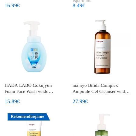
Išparduota
prausiklis su amino rūgštimis
valomosios veido putos
16.99€
8.49€
HADA LABO Gokujyun
ma:nyo Bifida Complex
Foam Face Wash veido
Ampoule Gel Cleanser veido
prausimosi putos
prausiklis su bifidobakterijų
15.89€
27.99€
lizatu
Rekomenduojame