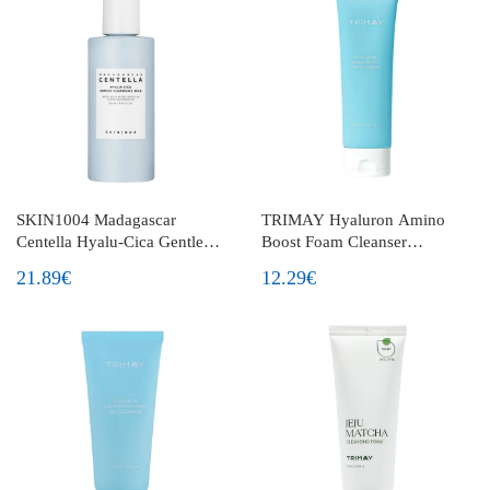
SKIN1004 Madagascar
TRIMAY Hyaluron Amino
Centella Hyalu-Cica Gentle
Boost Foam Cleanser
Cleansing Milk švelnus veido
drėkinančios veido prausimosi
21.89€
12.29€
prausiklis
putos su hialurono rūgštimi