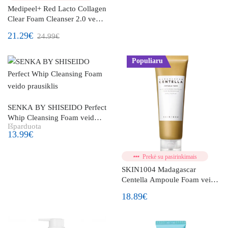
Medipeel+ Red Lacto Collagen
Clear Foam Cleanser 2.0 veido
prausiklis su kolagenu ir
21.29€
24.99€
rūgštimis
Populiaru
SENKA BY SHISEIDO Perfect
Whip Cleansing Foam veido
Išparduota
prausiklis
13.99€
Prekė su pasirinkimais
SKIN1004 Madagascar
Centella Ampoule Foam veido
prausiklis su azijinės centelės
18.89€
ekstraktu