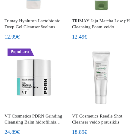
Trimay Hyaluron Lactobionic
TRIMAY Jeju Matcha Low pH
Deep Gel Cleanser švelnus
Cleansing Foam veido
valomasis veido gelis
valomosios putos
12.99€
12.49€
Populiaru
VT Cosmetics PDRN Grinding
VT Cosmetics Reedle Shot
Cleansing Balm hidrofilinis
Cleanser veido prausiklis
veido valymo balzamas su
24.89€
18.89€
PDRN