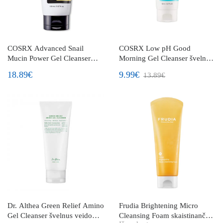
COSRX Advanced Snail
COSRX Low pH Good
Mucin Power Gel Cleanser
Morning Gel Cleanser švelniai
prausiamasis veido gelis su
rūgštinis veido prausiklis
18.89€
9.99€
13.89€
sraigių mucinu
Dr. Althea Green Relief Amino
Frudia Brightening Micro
Gel Cleanser švelnus veido
Cleansing Foam skaistinančios