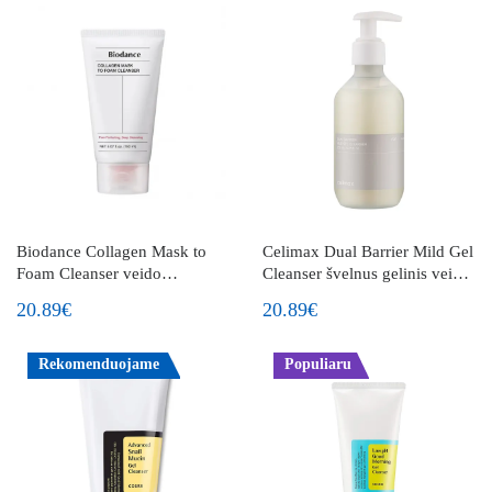
Biodance Collagen Mask to
Celimax Dual Barrier Mild Gel
Foam Cleanser veido
Cleanser švelnus gelinis veido
prausiklis - kaukė su kolagenu
prausiklis
20.89€
20.89€
Rekomenduojame
Populiaru