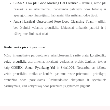
COSRX Low pH Good Morning Gel Cleanser
– švelnus, žemo pH
prausiklis su arbatmedžiu, padedantis palaikyti odos balansą ir
apsaugoti nuo išsausėjimo, labiausiai tiks mišriam odos tipui.
Anua Heartleaf Quercetinol Pore Deep Cleansing Foam
– giliai,
bet švelniai valantis prausiklis, labiausiai tinkantis jautriai ir į
uždegimus linkusiai odai.
Kodėl verta pirkti pas mus?
Mūsų internetinėje parduotuvėje asianblossom.lt rasite platų
korejietiškų
veido prausiklių
asortimentą, įskaitant geriausius prekės ženklus, tokius
kaip
COSRX
,
Anua
,
Pyunkang Yul
ir
Skin1004
. Nesvarbu, ar ieškote
veido prausiklio, toniko ar kaukės, pas mus rasite priemonių, pritaikytų
brandžios odos poreikiams. Pasinaudokite akcijomis ir specialiais
pasiūlymais, kad kokybišką odos priežiūrą įsigytumėte pigiau!