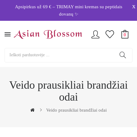
x
Apsipirkus už 69 € – TRIMAY mini kremas su peptidais
dovanų ✨
0
Veido prausikliai brandžiai
odai
Veido prausikliai brandžiai odai