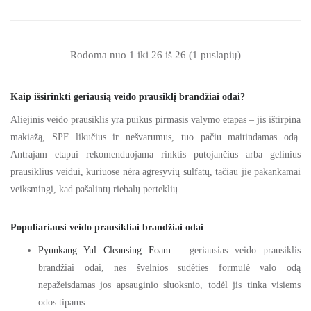
Rodoma nuo 1 iki 26 iš 26 (1 puslapių)
Kaip išsirinkti geriausią veido prausiklį brandžiai odai?
Aliejinis veido prausiklis yra puikus pirmasis valymo etapas – jis ištirpina
makiažą, SPF likučius ir nešvarumus, tuo pačiu maitindamas odą.
Antrajam etapui rekomenduojama rinktis putojančius arba gelinius
prausiklius veidui, kuriuose nėra agresyvių sulfatų, tačiau jie pakankamai
veiksmingi, kad pašalintų riebalų perteklių.
Populiariausi veido prausikliai brandžiai odai
Pyunkang Yul Cleansing Foam
– geriausias veido prausiklis
brandžiai odai, nes švelnios sudėties formulė valo odą
nepažeisdamas jos apsauginio sluoksnio, todėl jis tinka visiems
odos tipams.