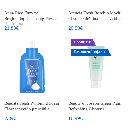
Anua Rice Enzyme
Arencia Fresh Rosehip Mochi
Brightening Cleansing Powder
Cleanser drėkinamasis veido
Išparduota
valomieji veido milteliai su
prausiklis su erškėtuogių
21.89€
20.99€
ryžiais
ekstraktu
Populiaru
Rekomenduojame
Beausta Fresh Whipping Foam
Beauty of Joseon Green Plum
Cleanser veido prausiklis
Refreshing Cleanser
gaivinantis veido prausiklis
2.89€
16.99€