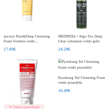
ma:nyo Pure&Deep Cleansing
MEDIPEEL+ Algo-Tox Deep
Foam švelnios veido
Clear valomasis veido gelis
prausimosi putos
17.69€
24.29€
Pyunkang Yul Cleansing Foam
veido prausiklis
16.49€
Prekė su pasirinkimais