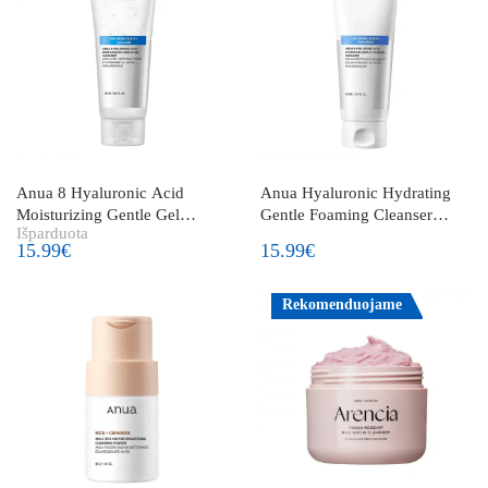
Anua 8 Hyaluronic Acid
Anua Hyaluronic Hydrating
Moisturizing Gentle Gel
Gentle Foaming Cleanser
Išparduota
Cleanser švelnus gelinis veido
veido valymo putos su
15.99€
15.99€
prausiklis
hialuronu
Rekomenduojame