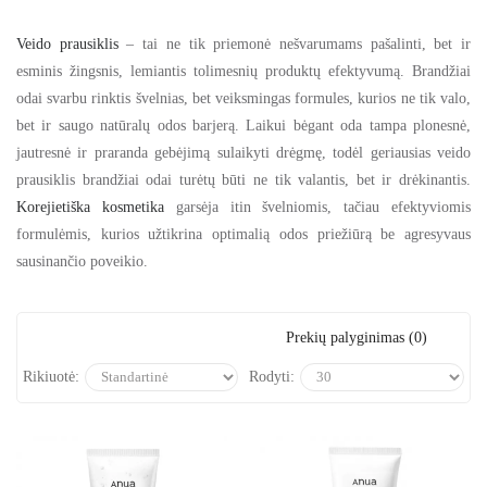
Veido prausiklis
– tai ne tik priemonė nešvarumams pašalinti, bet ir
esminis žingsnis, lemiantis tolimesnių produktų efektyvumą. Brandžiai
odai svarbu rinktis švelnias, bet veiksmingas formules, kurios ne tik valo,
bet ir saugo natūralų odos barjerą. Laikui bėgant oda tampa plonesnė,
jautresnė ir praranda gebėjimą sulaikyti drėgmę, todėl geriausias veido
prausiklis brandžiai odai turėtų būti ne tik valantis, bet ir drėkinantis.
Korejietiška kosmetika
garsėja itin švelniomis, tačiau efektyviomis
formulėmis, kurios užtikrina optimalią odos priežiūrą be agresyvaus
sausinančio poveikio.
Prekių palyginimas (0)
Rikiuotė:
Rodyti: