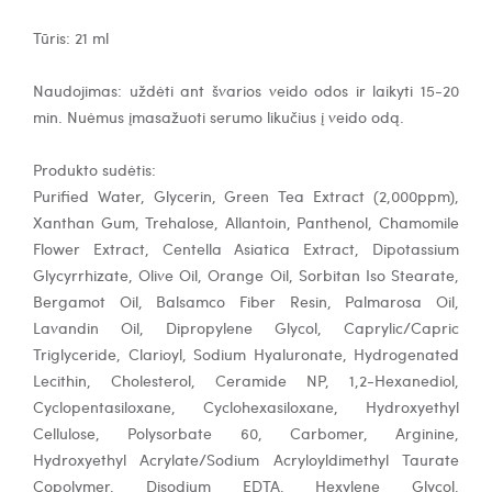
Tūris: 21 ml
Naudojimas: uždėti ant švarios veido odos ir laikyti 15-20
min. Nuėmus įmasažuoti serumo likučius į veido odą.
Produkto sudėtis:
Purified Water, Glycerin, Green Tea Extract (2,000ppm),
Xanthan Gum, Trehalose, Allantoin, Panthenol, Chamomile
Flower Extract, Centella Asiatica Extract, Dipotassium
Glycyrrhizate, Olive Oil, Orange Oil, Sorbitan Iso Stearate,
Bergamot Oil, Balsamco Fiber Resin, Palmarosa Oil,
Lavandin Oil, Dipropylene Glycol, Caprylic/Capric
Triglyceride, Clarioyl, Sodium Hyaluronate, Hydrogenated
Lecithin, Cholesterol, Ceramide NP, 1,2-Hexanediol,
Cyclopentasiloxane, Cyclohexasiloxane, Hydroxyethyl
Cellulose, Polysorbate 60, Carbomer, Arginine,
Hydroxyethyl Acrylate/Sodium Acryloyldimethyl Taurate
Copolymer, Disodium EDTA, Hexylene Glycol,