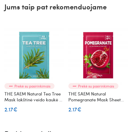
Jums taip pat rekomenduojame
Prekė su pasirinkimais
Prekė su pasirinkimais
THE SAEM Natural Tea Tree
THE SAEM Natural
Mask lakštinė veido kaukė su
Pomegranate Mask Sheet
arbatmedžiu
lakštinė veido kaukė su
2.17€
2.17€
granatais