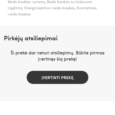
Veido kaukės vyrams
,
Veido kaukės su hialurono
rūgštimi
,
Stangrinančios veido kaukės
,
Kosmetinės
veido kaukės
Pirkėjų atsiliepimai
Ši prekė dar neturi atsiliepimų. Būkite pirmas
įvertinęs šią prekę!
ĮVERTINTI PREKĘ