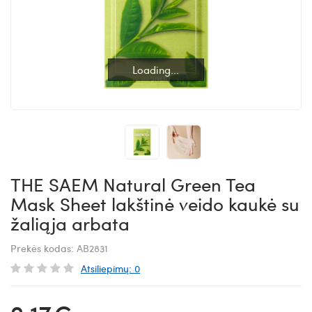
Loading...
Loading...
THE SAEM Natural Green Tea
Mask Sheet lakštinė veido kaukė su
žaliąja arbata
Prekės kodas:
AB2831
Atsiliepimų: 0