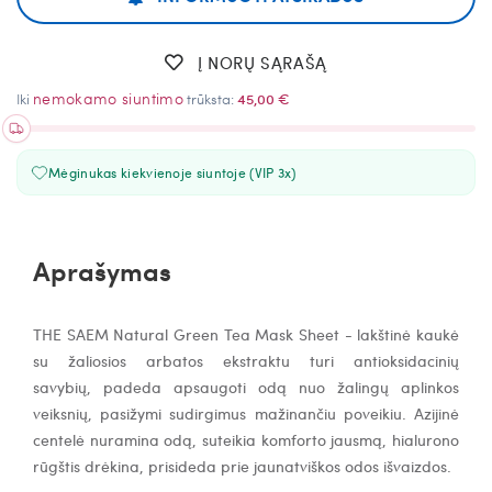
Į NORŲ SĄRAŠĄ
nemokamo siuntimo
Iki
trūksta:
45,00 €
Mėginukas kiekvienoje siuntoje (VIP 3x)
Aprašymas
THE SAEM Natural Green Tea Mask Sheet - l
akštinė kaukė
su žaliosios arbatos ekstraktu turi antioksidacinių
savybių,
padeda apsaugoti odą nuo žalingų aplinkos
veiksnių
, pasižymi sudirgimus mažinančiu poveikiu. Azijinė
centelė nuramina odą, suteikia komforto jausmą, hialurono
rūgštis drėkina, prisideda prie jaunatviškos odos išvaizdos.