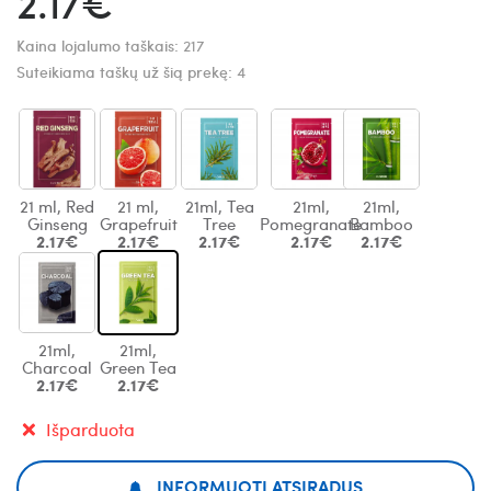
2.17€
Kaina lojalumo taškais:
217
Suteikiama taškų už šią prekę:
4
21 ml, Red
21 ml,
21ml, Tea
21ml,
21ml,
Ginseng
Grapefruit
Tree
Pomegranate
Bamboo
2.17€
2.17€
2.17€
2.17€
2.17€
21ml,
21ml,
Charcoal
Green Tea
2.17€
2.17€
Išparduota
INFORMUOTI ATSIRADUS