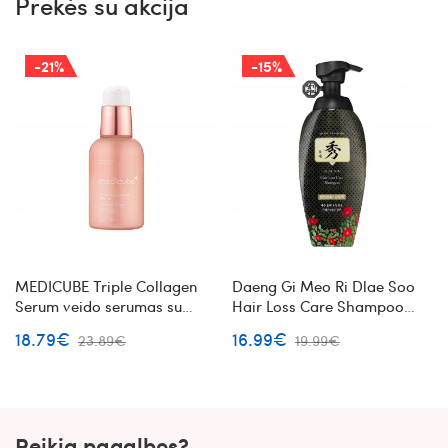
Prekės su akcija
-21%
-15%
MEDICUBE Triple Collagen
Daeng Gi Meo Ri Dlae Soo
Serum veido serumas su
Hair Loss Care Shampoo
kolagenu
šampūnas nuo plaukų
18.79€
16.99€
23.89€
19.99€
slinkimo su žolelių
ekstraktais
Reikia pagalbos?