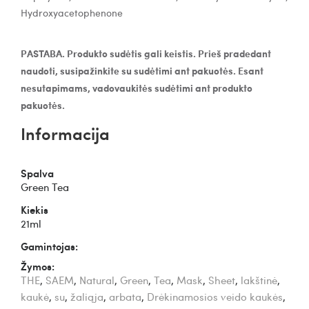
Hydroxyacetophenone
PASTABA. Produkto sudėtis gali keistis. Prieš pradedant
naudoti, susipažinkite su sudėtimi ant pakuotės. Esant
nesutapimams, vadovaukitės sudėtimi ant produkto
pakuotės.
Informacija
Spalva
Green Tea
Kiekis
21ml
Gamintojas:
Žymos:
THE
,
SAEM
,
Natural
,
Green
,
Tea
,
Mask
,
Sheet
,
lakštinė
,
kaukė
,
su
,
žaliąja
,
arbata
,
Drėkinamosios veido kaukės
,