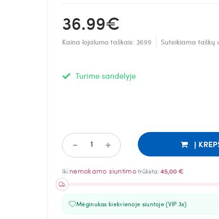
36.99€
Kaina lojalumo taškais:
3699
Suteikiama taškų 
Turime sandėlyje
-
+
Į KREP
nemokamo siuntimo
Iki
trūksta:
45,00 €
Mėginukas kiekvienoje siuntoje (VIP 3x)