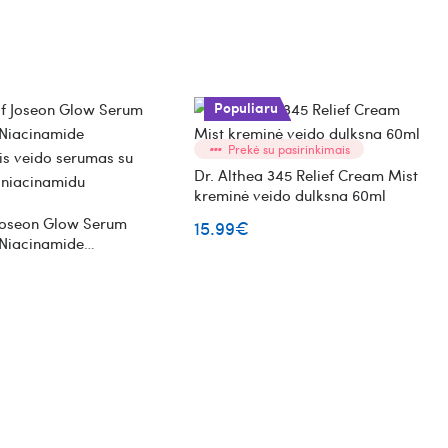
Populiaru
Prekė su pasirinkimais
Dr. Althea 345 Relief Cream Mist
kreminė veido dulksna 60ml
 Joseon Glow Serum
15.99€
 Niacinamide
tis veido serumas su
r niacinamidu