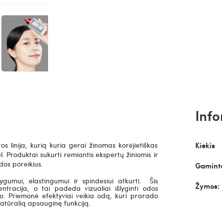
Info
s linija, kurią kuria gerai žinomas korėjietiškas
Kiekis
 Produktai sukurti remiantis ekspertų žiniomis ir
odos poreikius.
Gaminto
gumui, elastingumui ir spindesiui atkurti.
Šis
Žymos:
tracija, o tai padeda vizualiai išlyginti odos
mo. Priemonė efektyviai veikia odą, kuri prarado
natūralią apsauginę funkciją.