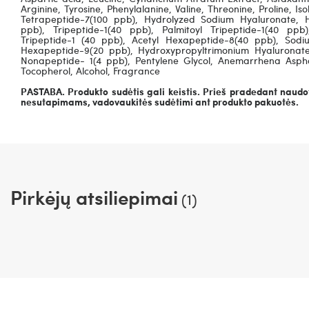
Arginine, Tyrosine, Phenylalanine, Valine, Threonine, Proline, Iso
Tetrapeptide-7(100 ppb), Hydrolyzed Sodium Hyaluronate, H
ppb), Tripeptide-1(40 ppb), Palmitoyl Tripeptide-1(40 pp
Tripeptide-1 (40 ppb), Acetyl Hexapeptide-8(40 ppb), Sod
Hexapeptide-9(20 ppb), Hydroxypropyltrimonium Hyaluronate, 
Nonapeptide- 1(4 ppb), Pentylene Glycol, Anemarrhena Aspho
Tocopherol, Alcohol, Fragrance
PASTABA. Produkto sudėtis gali keistis. Prieš pradedant naudot
nesutapimams, vadovaukitės sudėtimi ant produkto pakuotės.
Pirkėjų atsiliepimai
(1)