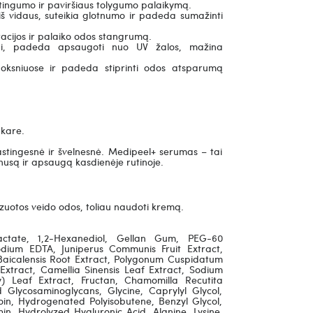
tingumo ir paviršiaus tolygumo palaikymą.
iš vidaus, suteikia glotnumo ir padeda sumažinti
acijos ir palaiko odos stangrumą.
ai, padeda apsaugoti nuo UV žalos, mažina
uoksniuose ir padeda stiprinti odos atsparumą
akare.
lastingesnė ir švelnesnė. Medipeel+ serumas – tai
nusą ir apsaugą kasdienėje rutinoje.
izuotos veido odos, toliau naudoti kremą.
actate, 1,2-Hexanediol, Gellan Gum, PEG-60
odium EDTA, Juniperus Communis Fruit Extract,
a Baicalensis Root Extract, Polygonum Cuspidatum
 Extract, Camellia Sinensis Leaf Extract, Sodium
y) Leaf Extract, Fructan, Chamomilla Recutita
 Glycosaminoglycans, Glycine, Caprylyl Glycol,
toin, Hydrogenated Polyisobutene, Benzyl Glycol,
n, Hydrolyzed Hyaluronic Acid, Alanine, Lysine,