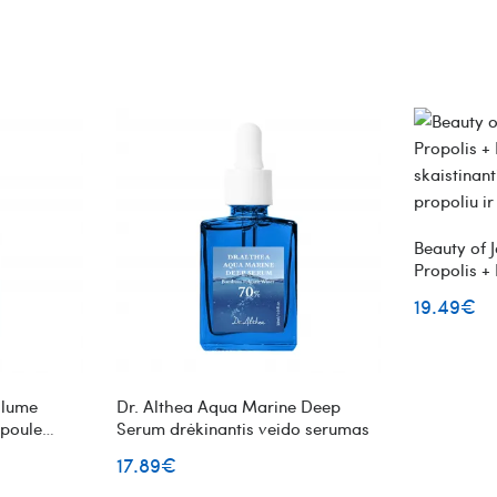
Beauty of
Propolis +
skaistinan
19.49€
propoliu i
olume
Dr. Althea Aqua Marine Deep
poule
Serum drėkinantis veido serumas
ais
17.89€