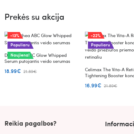
Prekės su akcija
-13%
-22%
Populiaru
Populiaru
Dr. Althea ABC Glow Whipped
Naujiena!
Serum putojantis veido serumas
Celimax The Vita-A Reti
18.99€
21.89€
Tightening Booster kon
veido priežiūros priemo
16.99€
21.89€
retinaliu
Reikia pagalbos?
Informaci