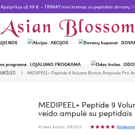
Apsipirkus už 69 € – TRIMAY mini kremas su peptidais dovanų ✨
UJIENOS
AKCIJOS
DOVAN
LOJALUMO PROGRAMA
ODOS
UKŠLĖS
MEDIPEEL+ Peptide 9 Volume Biotox Ampoule Pro Am
MEDIPEEL+ Peptide 9 Volu
veido ampulė su peptidais
Prekės kodas:
AB2503
Atsiliepim