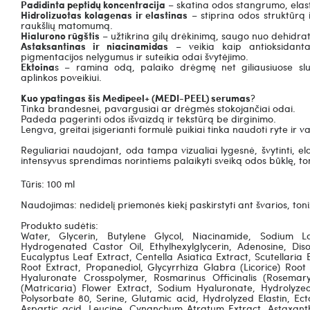
Padidinta peptidų koncentracija
– skatina odos stangrumo, elas
Hidrolizuotas kolagenas ir elastinas
– stiprina odos struktūrą 
raukšlių matomumą.
Hialurono rūgštis
– užtikrina gilų drėkinimą, saugo nuo dehidrat
Astaksantinas ir niacinamidas
– veikia kaip antioksidant
pigmentacijos nelygumus ir suteikia odai švytėjimo.
Ektoina
s – ramina odą, palaiko drėgmę net giliausiuose sl
aplinkos poveikiui.
Kuo ypatingas šis Medipeel+ (MEDI-PEEL) serumas
?
Tinka brandesnei, pavargusiai ar drėgmės stokojančiai odai.
Padeda pagerinti odos išvaizdą ir tekstūrą be dirginimo.
Lengva, greitai įsigerianti formulė puikiai tinka naudoti ryte ir v
Reguliariai naudojant, oda tampa vizualiai lygesnė, švytinti, e
intensyvus sprendimas norintiems palaikyti sveiką odos būklę, to
Tūris: 100 ml
Naudojimas: nedidelį priemonės kiekį paskirstyti ant švarios, ton
Produkto sudėtis:
Water, Glycerin, Butylene Glycol, Niacinamide, Sodium L
Hydrogenated Castor Oil, Ethylhexylglycerin, Adenosine, Dis
Eucalyptus Leaf Extract, Centella Asiatica Extract, Scutellari
Root Extract, Propanediol, Glycyrrhiza Glabra (Licorice) Root
Hyaluronate Crosspolymer, Rosmarinus Officinalis (Rosemar
(Matricaria) Flower Extract, Sodium Hyaluronate, Hydrolyzed
Polysorbate 80, Serine, Glutamic acid, Hydrolyzed Elastin, Ec
Aspartic acid, Leucine, Cynanchum Atratum Extract, Astaxanthi