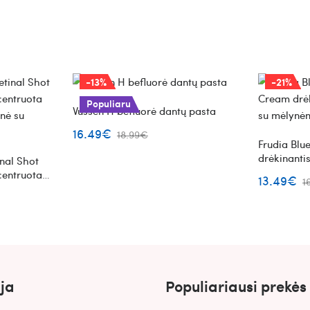
-13%
-21%
Populiaru
Vussen H befluorė dantų pasta
16.49€
18.99€
Frudia Blu
drėkinanti
nal Shot
mėlynėmis
centruota
13.49€
1
nė su
ja
Populiariausi prekės