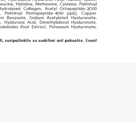
leucine, Histidine, Methionine, Cysteine, Palmitoyl
ydrolyzed Collagen, Acetyl Octapeptide-3(100
b), Palmitoyl Pentapeptide-4(40 ppb), Copper
ium Benzoate, Sodium Acetylated Hyaluronate,
Hyaluronic Acid, Dimethylsilanol Hyaluronate,
deloides Root Extract, Potassium Hyaluronate,
i, susipažinkite su sudėtimi ant pakuotės. Esant