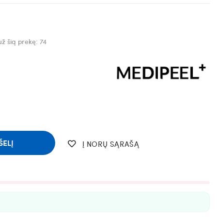
už šią prekę:
74
ŠELĮ
Į NORŲ SĄRAŠĄ