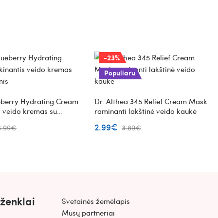
-23%
Populiaru
eberry Hydrating Cream
Dr. Althea 345 Relief Cream Mask
s veido kremas su
raminanti lakštinė veido kaukė
2.99€
6.99€
3.89€
 ženklai
Svetainės žemėlapis
Mūsų partneriai