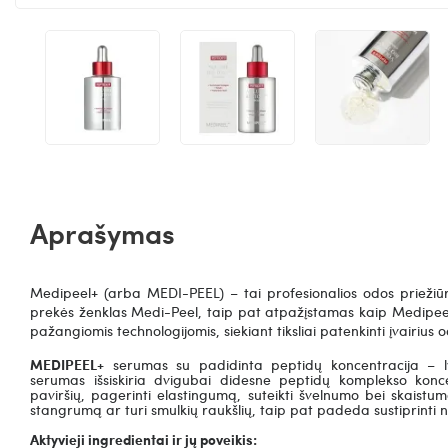
Aprašymas
Medipeel+
(arba MEDI-PEEL) – tai profesionalios odos priežiūro
prekės ženklas Medi-Peel, taip pat atpažįstamas kaip Medipeel.
pažangiomis technologijomis, siekiant tiksliai patenkinti įvairius 
MEDIPEEL+
serumas su padidinta peptidų koncentracija – ly
serumas išsiskiria dvigubai didesne peptidų komplekso koncen
paviršių, pagerinti elastingumą, suteikti švelnumo bei skaistu
stangrumą ar turi smulkių raukšlių, taip pat padeda sustiprinti 
Aktyvieji ingredientai ir jų poveikis: