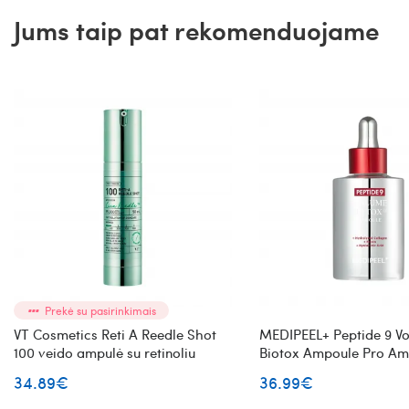
Jums taip pat rekomenduojame
Prekė su pasirinkimais
VT Cosmetics Reti A Reedle Shot
MEDIPEEL+ Peptide 9 V
100 veido ampulė su retinoliu
Biotox Ampoule Pro Am
veido ampulė su peptid
34.89€
36.99€