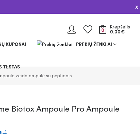
x
Krepšelis
0
0.00€
Ų KUPONAI
PREKIŲ ŽENKLAI
 TESTAS
poule veido ampulė su peptidais
me Biotox Ampoule Pro Ampoule
ų: 1