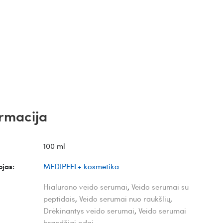
rmacija
100 ml
jas:
MEDIPEEL+ kosmetika
Hialurono veido serumai
,
Veido serumai su
peptidais
,
Veido serumai nuo raukšlių
,
Drėkinantys veido serumai
,
Veido serumai
brandžiai odai