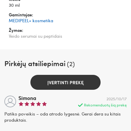
30 ml
Gamintojas:
MEDIPEEL+ kosmetika
Žymos:
Veido serumai su peptidais
Pirkėjų atsiliepimai
(2)
ĮVERTINTI PREKĘ
Simona
2025/10/17
Rekomenduotų šią prekę
Patiko poveikis – oda atrodo lygesnė. Gerai dera su kitais
produktais.