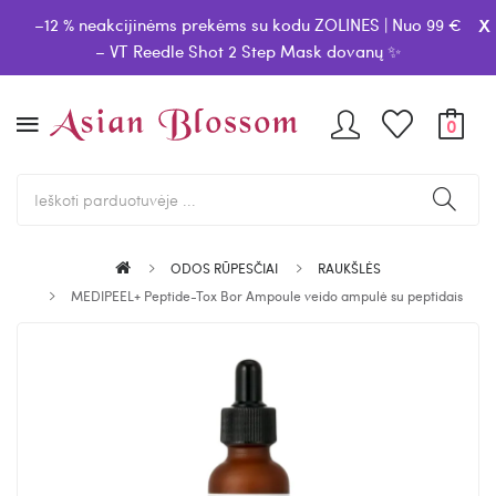
x
–12 % neakcijinėms prekėms su kodu ZOLINES | Nuo 99 €
– VT Reedle Shot 2 Step Mask dovanų ✨
0
ODOS RŪPESČIAI
RAUKŠLĖS
MEDIPEEL+ Peptide-Tox Bor Ampoule veido ampulė su peptidais