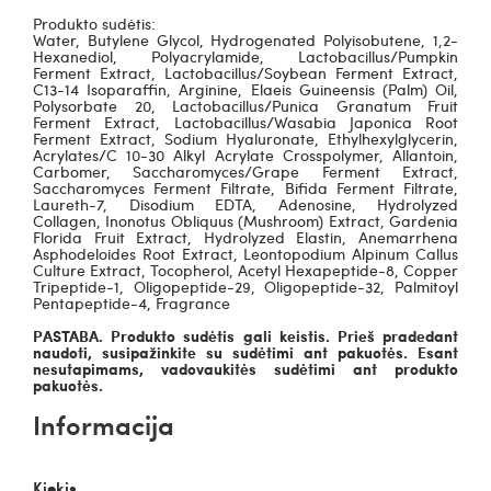
Produkto sudėtis:
Water, Butylene Glycol, Hydrogenated Polyisobutene, 1,2-
Hexanediol, Polyacrylamide, Lactobacillus/Pumpkin
Ferment Extract, Lactobacillus/Soybean Ferment Extract,
C13-14 Isoparaffin, Arginine, Elaeis Guineensis (Palm) Oil,
Polysorbate 20, Lactobacillus/Punica Granatum Fruit
Ferment Extract, Lactobacillus/Wasabia Japonica Root
Ferment Extract, Sodium Hyaluronate, Ethylhexylglycerin,
Acrylates/C 10-30 Alkyl Acrylate Crosspolymer, Allantoin,
Carbomer, Saccharomyces/Grape Ferment Extract,
Saccharomyces Ferment Filtrate, Bifida Ferment Filtrate,
Laureth-7, Disodium EDTA, Adenosine, Hydrolyzed
Collagen, Inonotus Obliquus (Mushroom) Extract, Gardenia
Florida Fruit Extract, Hydrolyzed Elastin, Anemarrhena
Asphodeloides Root Extract, Leontopodium Alpinum Callus
Culture Extract, Tocopherol, Acetyl Hexapeptide-8, Copper
Tripeptide-1, Oligopeptide-29, Oligopeptide-32, Palmitoyl
Pentapeptide-4, Fragrance
PASTABA. Produkto sudėtis gali keistis. Prieš pradedant
naudoti, susipažinkite su sudėtimi ant pakuotės. Esant
nesutapimams, vadovaukitės sudėtimi ant produkto
pakuotės.
Informacija
Kiekis