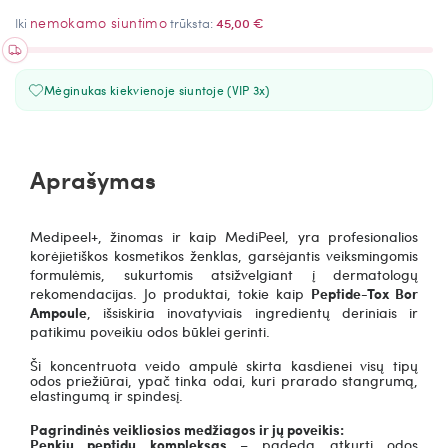
nemokamo siuntimo
Iki
trūksta:
45,00 €
Mėginukas kiekvienoje siuntoje (VIP 3x)
Aprašymas
Medipeel+
, žinomas ir kaip MediPeel, yra profesionalios
korėjietiškos kosmetikos ženklas, garsėjantis veiksmingomis
formulėmis, sukurtomis atsižvelgiant į dermatologų
rekomendacijas. Jo produktai, tokie kaip
Peptide-Tox Bor
Ampoule
, išsiskiria inovatyviais ingredientų deriniais ir
patikimu poveikiu odos būklei gerinti.
Ši koncentruota veido ampulė skirta kasdienei visų tipų
odos priežiūrai, ypač tinka odai, kuri prarado stangrumą,
elastingumą ir spindesį.
Pagrindinės veikliosios medžiagos ir jų poveikis:
Penkių peptidų kompleksas
– padeda atkurti odos