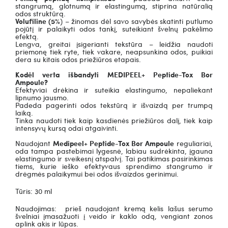
stangrumą, glotnumą ir elastingumą, stiprina natūralią
odos struktūrą.
Volufiline (5%
) – žinomas dėl savo savybės skatinti putlumo
pojūtį ir palaikyti odos tankį, suteikiant švelnų pakėlimo
efektą.
Lengva, greitai įsigerianti tekstūra – leidžia naudoti
priemonę tiek ryte, tiek vakare, neapsunkina odos, puikiai
dera su kitais odos priežiūros etapais.
Kodėl verta išbandyti MEDIPEEL+ Peptide-Tox Bor
Ampoule?
Efektyviai drėkina ir suteikia elastingumo, nepaliekant
lipnumo jausmo.
Padeda pagerinti odos tekstūrą ir išvaizdą per trumpą
laiką.
Tinka naudoti tiek kaip kasdienės priežiūros dalį, tiek kaip
intensyvų kursą odai atgaivinti.
Naudojant
Medipeel+ Peptide-Tox Bor Ampoule
reguliariai,
oda tampa pastebimai lygesnė, labiau sudrėkinta, įgauna
elastingumo ir sveikesnį atspalvį. Tai patikimas pasirinkimas
tiems, kurie ieško efektyvaus sprendimo stangrumo ir
drėgmės palaikymui bei odos išvaizdos gerinimui.
Tūris: 30 ml
Naudojimas: prieš naudojant kremą kelis lašus serumo
švelniai įmasažuoti į veido ir kaklo odą, vengiant zonos
aplink akis ir lūpas.