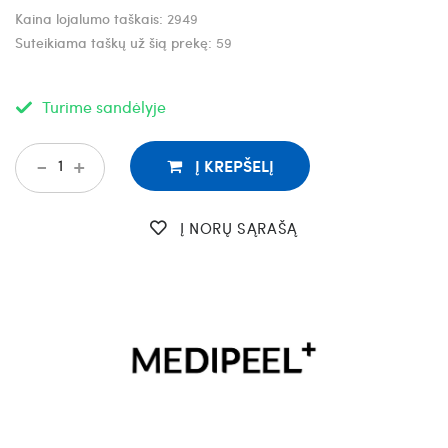
Kaina lojalumo taškais:
2949
Suteikiama taškų už šią prekę:
59
Turime sandėlyje
-
+
Į KREPŠELĮ
Į NORŲ SĄRAŠĄ