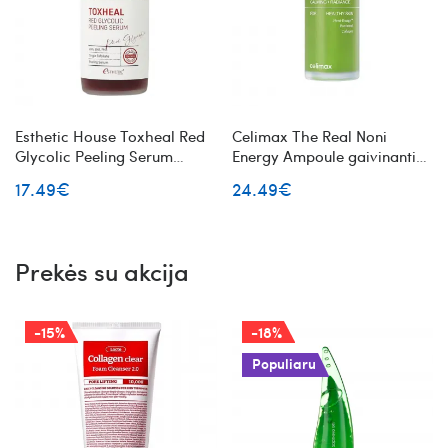
Esthetic House Toxheal Red
Celimax The Real Noni
Glycolic Peeling Serum
Energy Ampoule gaivinanti
šveičiamasis serumas su
veido ampulė su noni vaisių
17.49€
24.49€
glikolio rūgštimi
ekstraktu
Prekės su akcija
-15%
-18%
Populiaru