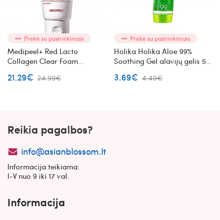
Prekė su pasirinkimais
Prekė su pasirinkimais
Medipeel+ Red Lacto
Holika Holika Aloe 99%
Collagen Clear Foam
Soothing Gel alavijų gelis 55
Cleanser 2.0 veido prausiklis
ml
21.29€
3.69€
24.99€
4.49€
su kolagenu ir rūgštimis
Reikia pagalbos?
info@asianblossom.lt
Informacija teikiama:
I-V nuo 9 iki 17 val.
Informacija