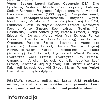
Water, Sodium Lauryl Sulfate, Cocamide DEA, Zinc
Pyrithione, Sodium Chloride, Cocamidopropyl Betaine,
Sodium Benzoate, Fragrance, Polyquaternium-10, Menthol,
Hydrolyzed Collagen (1,001 ppm), Polyquaternium-7,
Sodium Polynaphthalenesulfonate, Butylene Glycol,
Niacinamide, Melaleuca Alternifolia (Tea Tree) Leaf Oil,
Panthenol, Biotin, Houttuynia Cordata Extract, Hydrolyzed
Keratin, Panax Ginseng Root Extract, Gelatin, 1,2-
Hexanediol, Avena Sativa (Oat) Protein Extract, Ginkgo
Biloba Nut Extract, Morus Alba Fruit Extract, Punica
Granatum Fruit Extract, Ficus Carica (Fig) Fruit Extract,
Origanum Vulgare Extract, Lavandula Angustifolia
(Lavender) Flower Extract, Thymus Vulgaris (Thyme)
Flower/Leaf/Stem Extract, Rosmarinus Officinalis
(Rosemary) Leaf Extract, Hydrolyzed Wheat Protein,
Hydrolyzed Corn Protein, Hydrolyzed Soy Protein,
Cynanchum Atratum Extract, Camellia Japonica Leaf
Extract, Ceratonia Siliqua (Carob) Fruit Extract, Diospyros
Kaki Fruit Extract, Caprylyl Glycol, Illicium Verum (Anise)
Fruit Extract, Ethylhexylglyceri
PASTABA. Produkto sudėtis gali keistis. Prieš pradedant
naudoti, susipažinkite su sudėtimi ant pakuotės. Esant
nesutapimams, vadovaukitės sudėtimi ant produkto pakuotės.
Informacija