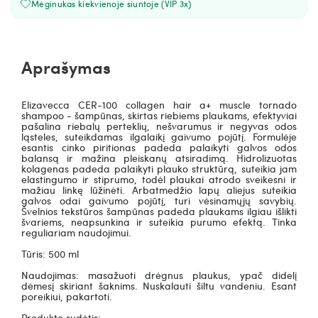
Mėginukas kiekvienoje siuntoje (VIP 3x)
Aprašymas
Elizavecca CER-100 collagen hair a+ muscle tornado
shampoo - šampūnas, skirtas riebiems plaukams, efektyviai
pašalina riebalų perteklių, nešvarumus ir negyvas odos
ląsteles, suteikdamas ilgalaikį gaivumo pojūtį. Formulėje
esantis cinko piritionas padeda palaikyti galvos odos
balansą ir mažina pleiskanų atsiradimą. Hidrolizuotas
kolagenas padeda palaikyti plauko struktūrą, suteikia jam
elastingumo ir stiprumo, todėl plaukai atrodo sveikesni ir
mažiau linkę lūžinėti. Arbatmedžio lapų aliejus suteikia
galvos odai gaivumo pojūtį, turi vėsinamųjų savybių.
Švelnios tekstūros šampūnas padeda plaukams ilgiau išlikti
švariems, neapsunkina ir suteikia purumo efektą. Tinka
reguliariam naudojimui.
Tūris: 500 ml
Naudojimas: masažuoti drėgnus plaukus, ypač didelį
dėmesį skiriant šaknims. Nuskalauti šiltu vandeniu. Esant
poreikiui, pakartoti.
Produkto sudėtis: