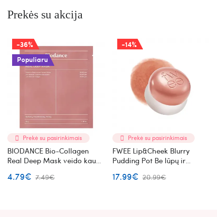
Prekės su akcija
-36%
-14%
Populiaru
Prekė su pasirinkimais
Prekė su pasirinkimais
BIODANCE Bio-Collagen
FWEE Lip&Cheek Blurry
Real Deep Mask veido kaukė
Pudding Pot Be lūpų ir
su kolagenu
skruostų dažai (ND05)
4.79€
17.99€
7.49€
20.99€