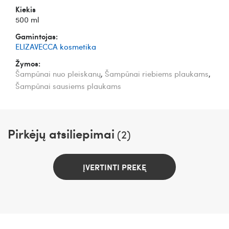
Kiekis
500 ml
Gamintojas:
ELIZAVECCA kosmetika
Žymos:
Šampūnai nuo pleiskanų
,
Šampūnai riebiems plaukams
,
Šampūnai sausiems plaukams
Pirkėjų atsiliepimai
(2)
ĮVERTINTI PREKĘ