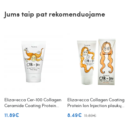
Jums taip pat rekomenduojame
Elizavecca Cer-100 Collagen
Elizavecca Collagen Coating
Ceramide Coating Protein
Protein Ion Injection plaukų
Treatment plaukų kaukė su
esencija su kolagenu
11.89€
8.49€
11.89€
kolagenu