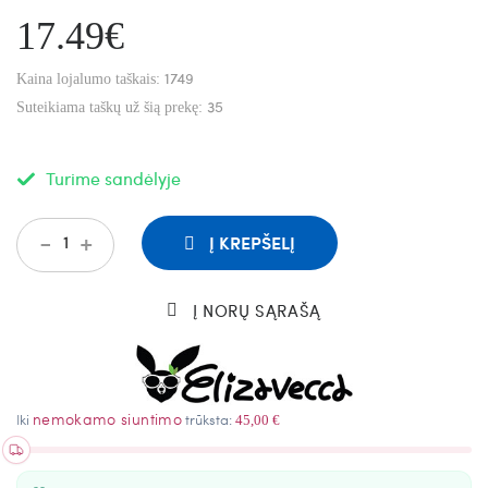
17.49€
1749
Kaina lojalumo taškais:
35
Suteikiama taškų už šią prekę:
Turime sandėlyje
-
+
Į KREPŠELĮ
Į NORŲ SĄRAŠĄ
nemokamo siuntimo
Iki
trūksta:
45,00 €