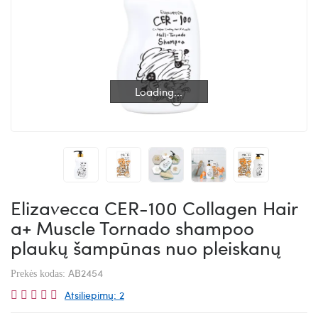
Loading...
Loading...
Elizavecca CER-100 Collagen Hair
a+ Muscle Tornado shampoo
plaukų šampūnas nuo pleiskanų
AB2454
Prekės kodas:
Atsiliepimų: 2