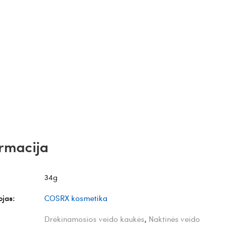
rmacija
34g
jas:
COSRX kosmetika
Drėkinamosios veido kaukės
,
Naktinės veido