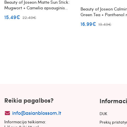
Beauty of Joseon Matte Sun Stick:
Mugwort + Camelia apsauginis
Beauty of Joseon Calmi
pieštukas nuo saulės
Green Tea + Panthenol 
15.49€
22.49€
veido serumas su žaliąj
16.99€
19.49€
pantenoliu
Reikia pagalbos?
Informaci
info@asianblossom.lt
DUK
Informacija teikiama:
Prekių pristat
I-V nuo 9 iki 17 val.