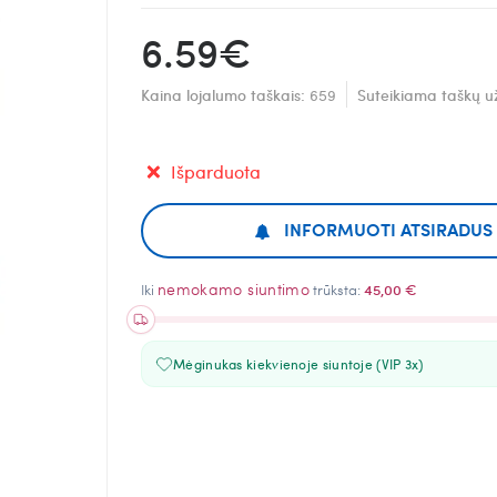
6.59€
Kaina lojalumo taškais:
659
Suteikiama taškų u
Išparduota
INFORMUOTI ATSIRADUS
nemokamo siuntimo
Iki
trūksta:
45,00 €
Mėginukas kiekvienoje siuntoje (VIP 3x)