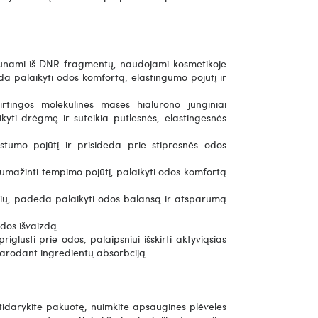
gaunami iš DNR fragmentų, naudojami kosmetikoje
eda palaikyti odos komfortą, elastingumo pojūtį ir
rtingos molekulinės masės hialurono junginiai
ikyti drėgmę ir suteikia putlesnės, elastingesnės
stumo pojūtį ir prisideda prie stipresnės odos
umažinti tempimo pojūtį, palaikyti odos komfortą
ių, padeda palaikyti odos balansą ir atsparumą
dos išvaizdą.
iglusti prie odos, palaipsniui išskirti aktyviąsias
arodant ingredientų absorbciją.
tidarykite pakuotę, nuimkite apsaugines plėveles