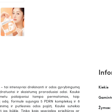
Info
– tai intensyviai drėkinanti ir odos gyvybingumą
Kiekis
idratuotai ir skaistumą praradusiai odai. Kaukė
 metu palaipsniui tampa permatomas, taip
Gaminto
ia į odą. Formulė sujungia 5 PDRN kompleksą ir 8
inimą ir putlesnės odos pojūtį. Kaukė suteikia
Žymos:
 jos būklę. Tinka kaip specialios priežiūros ar