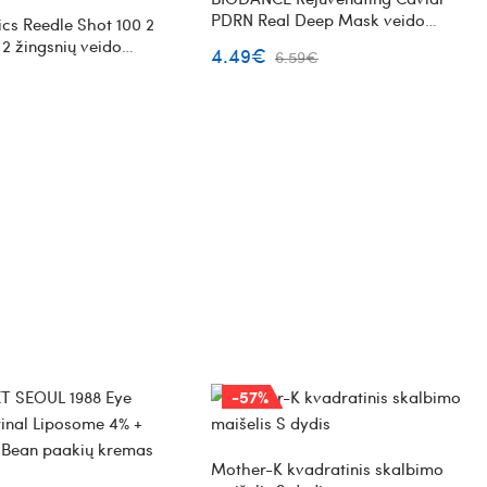
PDRN Real Deep Mask veido
cs Reedle Shot 100 2
kaukė su ikrais ir PDRN
2 žingsnių veido
4.49€
6.59€
 kompleksas su
ėlėmis
-57%
Mother-K kvadratinis skalbimo