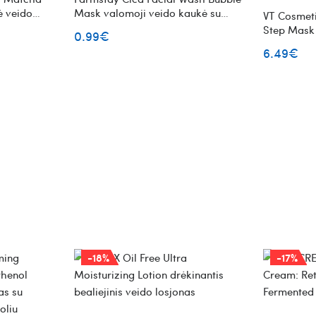
ė veido
Mask valomoji veido kaukė su
VT Cosmeti
burbuliukais 5ml
Step Mask 
0.99€
priežiūros
6.49€
mikroadat
-18%
-17%