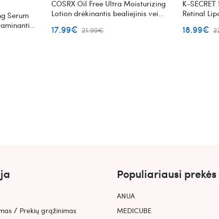
COSRX Oil Free Ultra Moisturizing
K-SECRET 
Lotion drėkinantis bealiejinis veido
Retinal Li
ng Serum
losjonas
Bean paak
raminantis
17.99€
18.99€
21.99€
2
a arbata ir
ja
Populiariausi prekės
ANUA
/
ymas
Prekių grąžinimas
MEDICUBE