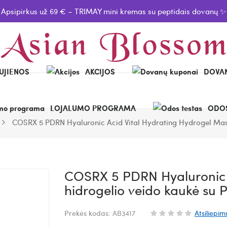
Apsipirkus už 69 € – TRIMAY mini kremas su peptidais dovanų ✨
UJIENOS
AKCIJOS
DOVAN
LOJALUMO PROGRAMA
ODOS
COSRX 5 PDRN Hyaluronic Acid Vital Hydrating Hydrogel Mas
COSRX 5 PDRN Hyaluronic 
hidrogelio veido kaukė su
Prekės kodas:
AB3417
Atsiliepim