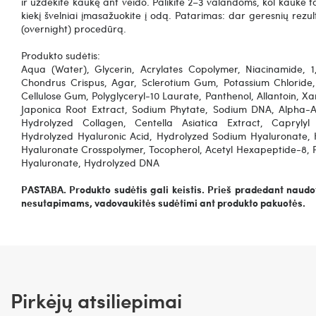
ir uždėkite kaukę ant veido.
Palikite 2–3 valandoms, kol kaukė
kiekį švelniai įmasažuokite į odą.
Patarimas: dar geresnių rezul
(overnight) procedūrą.
Produkto sudėtis:
Aqua (Water), Glycerin, Acrylates Copolymer, Niacinamide, 1
Chondrus Crispus, Agar, Sclerotium Gum, Potassium Chloride,
Cellulose Gum, Polyglyceryl-10 Laurate, Panthenol, Allantoin, X
Japonica Root Extract, Sodium Phytate, Sodium DNA, Alpha-Ar
Hydrolyzed Collagen, Centella Asiatica Extract, Caprylyl
Hydrolyzed Hyaluronic Acid, Hydrolyzed Sodium Hyaluronate, 
Hyaluronate Crosspolymer, Tocopherol, Acetyl Hexapeptide-8, P
Hyaluronate, Hydrolyzed DNA
PASTABA. Produkto sudėtis gali keistis. Prieš pradedant naudot
nesutapimams, vadovaukitės sudėtimi ant produkto pakuotės.
Pirkėjų atsiliepimai