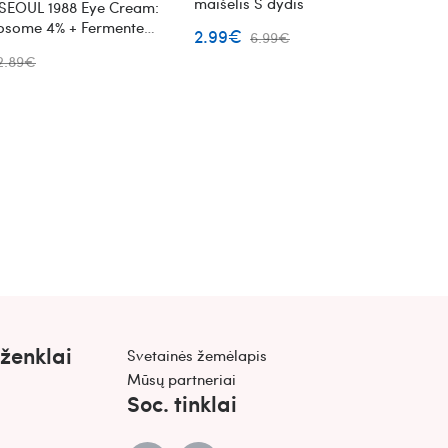
maišelis S dydis
SEOUL 1988 Eye Cream:
posome 4% + Fermented
2.99€
6.99€
ių kremas
2.89€
 ženklai
Svetainės žemėlapis
Mūsų partneriai
Soc. tinklai