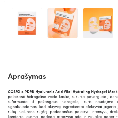
Aprašymas
COSRX 5 PDRN Hyaluronic Acid Vital Hydrating Hydrogel Mask
palaikanti hidrogelinė veido kaukė, sukurta pavargusiai, deh
suformuota iš pažangaus hidrogelio, kuris naudojimo
signalizuodamas, kad aktyvieji ingredientai efektyviai įsiger
rūšių hialurono rūgštį, padedančius palaikyti intensyvų drėk
komforto jausmą, padeda atgaivinti odą ir vizualiai pagerinti