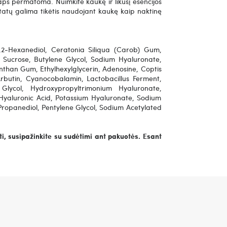
 taps permatoma.
Nuimkite kaukę ir likusį esencijos
tatų galima tikėtis naudojant kaukę kaip naktinę
,2-Hexanediol, Ceratonia Siliqua (Carob) Gum,
 Sucrose, Butylene Glycol, Sodium Hyaluronate,
anthan Gum, Ethylhexylglycerin, Adenosine, Coptis
butin, Cyanocobalamin, Lactobacillus Ferment,
 Glycol, Hydroxypropyltrimonium Hyaluronate,
Hyaluronic Acid, Potassium Hyaluronate, Sodium
ropanediol, Pentylene Glycol, Sodium Acetylated
i, susipažinkite su sudėtimi ant pakuotės. Esant