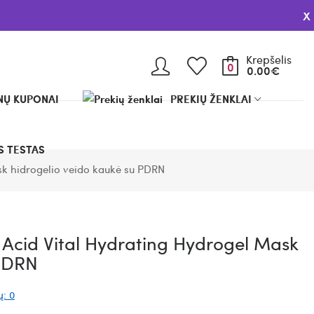
x
Krepšelis
0
0.00€
Ų KUPONAI
PREKIŲ ŽENKLAI
 TESTAS
k hidrogelio veido kaukė su PDRN
Acid Vital Hydrating Hydrogel Mask
 PDRN
ų: 0