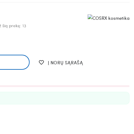
ž šią prekę:
13
Į NORŲ SĄRAŠĄ