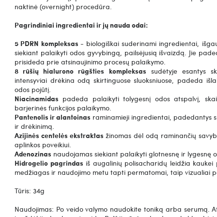
naktinė (overnight) procedūra.
Pagrindiniai ingredientai ir jų nauda odai:
5 PDRN kompleksas -
biologiškai suderinami ingredientai, iš
siekiant palaikyti odos gyvybingą, pailsėjusią išvaizdą. Jie pad
prisideda prie atsinaujinimo procesų palaikymo.
8 rūšių hialurono rūgšties kompleksas
sudėtyje esantys ski
intensyviai drėkina odą skirtinguose sluoksniuose, padeda išla
odos pojūtį.
Niacinamidas
padeda palaikyti tolygesnį odos atspalvį, skai
barjerinės funkcijos palaikymo.
Pantenolis ir alantoinas
raminamieji ingredientai, padedantys s
ir drėkinimą.
Azijinės centelės ekstraktas
žinomas dėl odą raminančių savyb
aplinkos poveikiui.
Adenozinas
naudojamas siekiant palaikyti glotnesnę ir lygesnę o
Hidrogelio pagrindas
iš augalinių polisacharidų leidžia kaukei pr
medžiagas ir naudojimo metu tapti permatomai, taip vizualiai p
Tūris: 34g
Naudojimas: Po veido valymo naudokite toniką arba serumą.
A