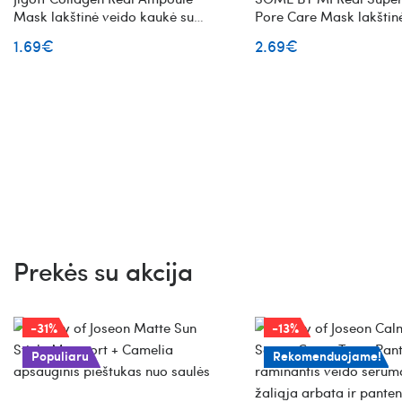
Mask lakštinė veido kaukė su
Pore Care Mask lakštin
kolagenu
kaukė su žaliąja arbata
1.69€
2.69€
Prekės su akcija
-31%
-13%
Populiaru
Rekomenduojame!