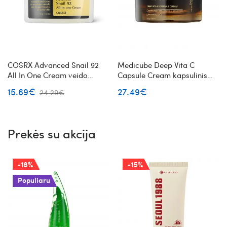
COSRX Advanced Snail 92
Medicube Deep Vita C
All In One Cream veido
Capsule Cream kapsulinis
kremas su sraigių mucinu
veido kremas su vitaminu C
15.69€
27.49€
24.29€
Prekės su akcija
-18%
-15%
Populiaru