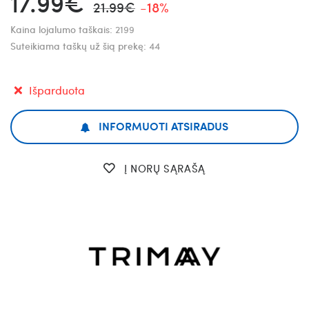
17.99€
21.99€
-18%
Kaina lojalumo taškais:
2199
Suteikiama taškų už šią prekę:
44
Išparduota
INFORMUOTI ATSIRADUS
Į NORŲ SĄRAŠĄ