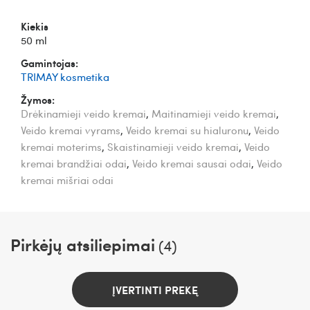
Kiekis
50 ml
Gamintojas:
TRIMAY kosmetika
Žymos:
Drėkinamieji veido kremai
,
Maitinamieji veido kremai
,
Veido kremai vyrams
,
Veido kremai su hialuronu
,
Veido
kremai moterims
,
Skaistinamieji veido kremai
,
Veido
kremai brandžiai odai
,
Veido kremai sausai odai
,
Veido
kremai mišriai odai
Pirkėjų atsiliepimai
(4)
ĮVERTINTI PREKĘ