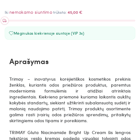
nemokamo siuntimo
Iki
trūksta:
45,00 €
Mėginukas kiekvienoje siuntoje (VIP 3x)
Aprašymas
Trimay – inovatyvus korėjietiškos kosmetikos prekinis
ženklas, kuriantis odos priežiūros produktus, paremtus
moderniomis formulėmis ir atidžiai atrinktais
ingredientais.
Kiekviena priemonė kuriama laikantis aukštų
kokybės standartų, siekiant užtikrinti subalansuotą sudėtį ir
malonią naudojimo patirtį. Trimay produktų asortimente
galima rasti įvairių odos priežiūros sprendimų, pritaikytų
skirtingiems odos tipams ir poreikiams.
TRIMAY Gluta Niacinamide Bright Up Cream šis lengvos
tekstūros veido kremas padeda vizualiai tolyginti odos