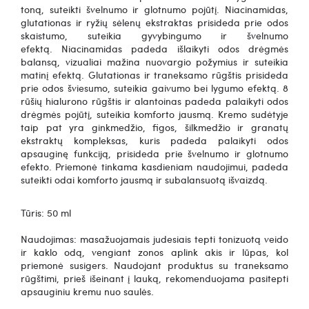
toną, suteikti švelnumo ir glotnumo pojūtį.
Niacinamidas,
glutationas ir ryžių sėlenų ekstraktas
prisideda prie odos
skaistumo, suteikia gyvybingumo ir švelnumo
efektą.
Niacinamidas
padeda išlaikyti odos drėgmės
balansą, vizualiai mažina nuovargio požymius ir suteikia
matinį efektą.
Glutationas ir traneksamo rūgštis
prisideda
prie odos šviesumo, suteikia gaivumo bei lygumo efektą.
8
rūšių hialurono rūgštis ir alantoinas
padeda palaikyti odos
drėgmės pojūtį, suteikia komforto jausmą.
Kremo sudėtyje
taip pat yra
ginkmedžio, figos, šilkmedžio ir granatų
ekstraktų kompleksas
, kuris padeda palaikyti odos
apsauginę funkciją, prisideda prie švelnumo ir glotnumo
efekto. Priemonė tinkama kasdieniam naudojimui, padeda
suteikti odai komforto jausmą ir subalansuotą išvaizdą.
Tūris: 50 ml
Naudojimas: masažuojamais judesiais tepti tonizuotą veido
ir kaklo odą, vengiant zonos aplink akis ir lūpas, kol
priemonė susigers. Naudojant produktus su traneksamo
rūgštimi, prieš išeinant į lauką, rekomenduojama pasitepti
apsauginiu kremu nuo saulės.