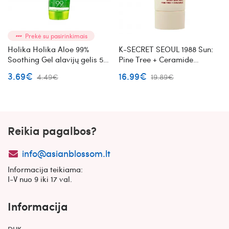
Prekė su pasirinkimais
Holika Holika Aloe 99%
K-SECRET SEOUL 1988 Sun:
Soothing Gel alavijų gelis 55
Pine Tree + Ceramide
ml
apsauginis kremas nuo
3.69€
16.99€
4.49€
19.89€
saulės
Reikia pagalbos?
info@asianblossom.lt
Informacija teikiama:
I-V nuo 9 iki 17 val.
Informacija
DUK