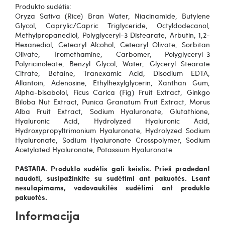
Produkto sudėtis:
Oryza Sativa (Rice) Bran Water, Niacinamide, Butylene
Glycol, Caprylic/Capric Triglyceride, Octyldodecanol,
Methylpropanediol, Polyglyceryl-3 Distearate, Arbutin, 1,2-
Hexanediol, Cetearyl Alcohol, Cetearyl Olivate, Sorbitan
Olivate, Tromethamine, Carbomer, Polyglyceryl-3
Polyricinoleate, Benzyl Glycol, Water, Glyceryl Stearate
Citrate, Betaine, Tranexamic Acid, Disodium EDTA,
Allantoin, Adenosine, Ethylhexylglycerin, Xanthan Gum,
Alpha-bisabolol, Ficus Carica (Fig) Fruit Extract, Ginkgo
Biloba Nut Extract, Punica Granatum Fruit Extract, Morus
Alba Fruit Extract, Sodium Hyaluronate, Glutathione,
Hyaluronic Acid, Hydrolyzed Hyaluronic Acid,
Hydroxypropyltrimonium Hyaluronate, Hydrolyzed Sodium
Hyaluronate, Sodium Hyaluronate Crosspolymer, Sodium
Acetylated Hyaluronate, Potassium Hyaluronate
PASTABA. Produkto sudėtis gali keistis. Prieš pradedant
naudoti, susipažinkite su sudėtimi ant pakuotės. Esant
nesutapimams, vadovaukitės sudėtimi ant produkto
pakuotės.
Informacija