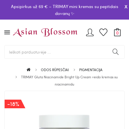
x
Apsipirkus už 69 € – TRIMAY mini kremas su peptidais
dovanų ✨
0
ODOS RŪPESČIAI
PIGMENTACIJA
TRIMAY Gluta Niacinamide Bright Up Cream veido kremas su
niacinamidu
-18%