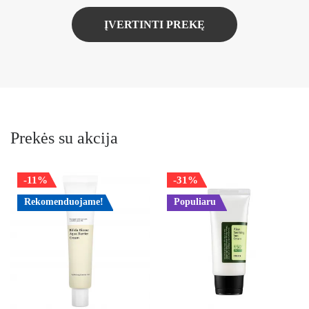
ĮVERTINTI PREKĘ
Prekės su akcija
-11%
-31%
Rekomenduojame!
Populiaru