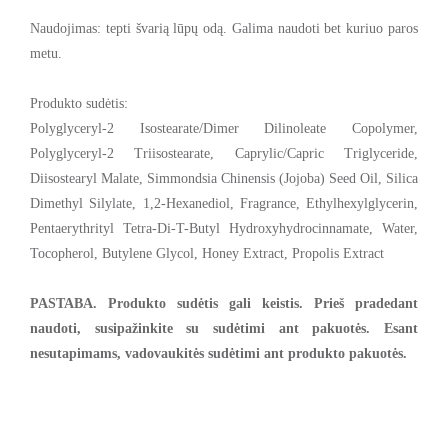
Naudojimas: tepti švarią lūpų odą. Galima naudoti bet kuriuo paros
metu.
Produkto sudėtis:
Polyglyceryl-2 Isostearate/Dimer Dilinoleate Copolymer,
Polyglyceryl-2 Triisostearate, Caprylic/Capric Triglyceride,
Diisostearyl Malate, Simmondsia Chinensis (Jojoba) Seed Oil, Silica
Dimethyl Silylate, 1,2-Hexanediol, Fragrance, Ethylhexylglycerin,
Pentaerythrityl Tetra-Di-T-Butyl Hydroxyhydrocinnamate, Water,
Tocopherol, Butylene Glycol, Honey Extract, Propolis Extract
PASTABA. Produkto sudėtis gali keistis. Prieš pradedant
naudoti, susipažinkite su sudėtimi ant pakuotės. Esant
nesutapimams, vadovaukitės sudėtimi ant produkto pakuotės.