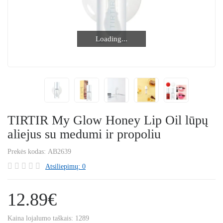
Loading...
Loading...
TIRTIR My Glow Honey Lip Oil lūpų
aliejus su medumi ir propoliu
Prekės kodas:
AB2639
Atsiliepimų: 0
12.89€
Kaina lojalumo taškais:
1289