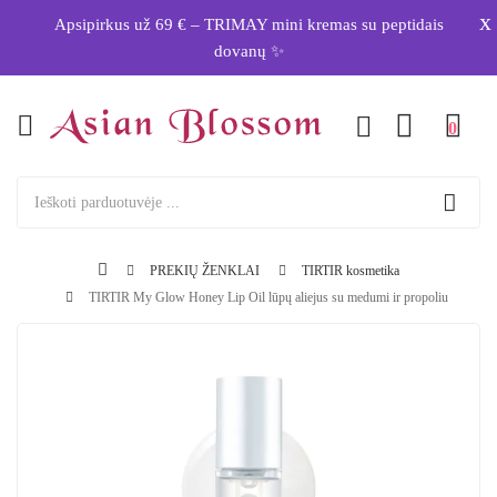
x
Apsipirkus už 69 € – TRIMAY mini kremas su peptidais
dovanų ✨
0
PREKIŲ ŽENKLAI
TIRTIR kosmetika
TIRTIR My Glow Honey Lip Oil lūpų aliejus su medumi ir propoliu