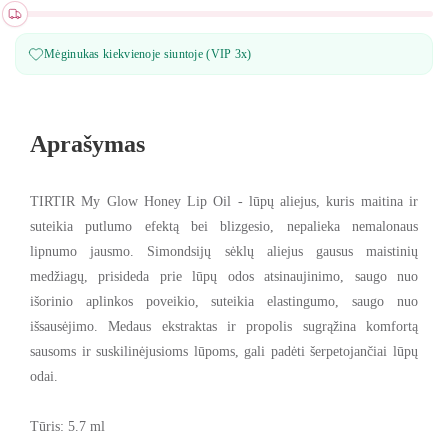
Mėginukas kiekvienoje siuntoje (VIP 3x)
Aprašymas
TIRTIR My Glow Honey Lip Oil - l
ūpų aliejus, kuris maitina ir
suteikia putlumo efektą bei blizgesio, nepalieka nemalonaus
lipnumo jausmo. Simondsijų sėklų aliejus gausus maistinių
medžiagų, prisideda prie lūpų odos atsinaujinimo, saugo nuo
išorinio aplinkos poveikio, suteikia elastingumo, saugo nuo
išsausėjimo. Medaus ekstraktas ir propolis sugrąžina komfortą
sausoms ir suskilinėjusioms lūpoms, gali padėti šerpetojančiai lūpų
odai.
Tūris: 5.7 ml