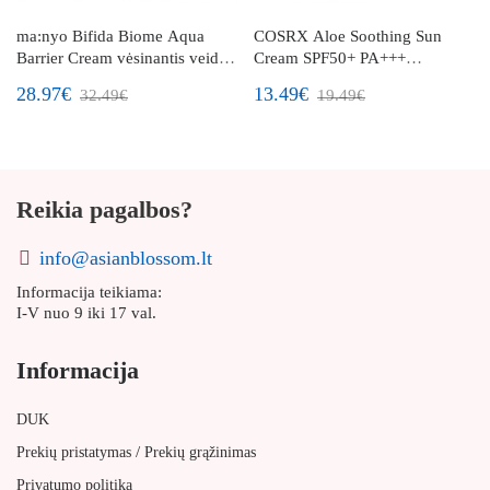
ma:nyo Bifida Biome Aqua
COSRX Aloe Soothing Sun
Barrier Cream vėsinantis veido
Cream SPF50+ PA+++
kremas su bifidobakterijų lizatu
apsauginis kremas nuo saulės
28.97€
13.49€
32.49€
19.49€
Reikia pagalbos?
info@asianblossom.lt
Informacija teikiama:
I-V nuo 9 iki 17 val.
Informacija
DUK
/
Prekių pristatymas
Prekių grąžinimas
Privatumo politika