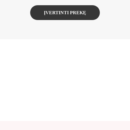
ĮVERTINTI PREKĘ
-40%
Populiaru
štukas nuo saulės
COSRX Advanced Snail 96 Mucin Power Essenc
14.49€
23.99€