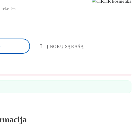
 prekę:
56
S
Į NORŲ SĄRAŠĄ
rmacija