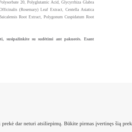
Polysorbate 20, Polyglutamic Acid, Glycyrrhiza Glabra
fficinalis (Rosemary) Leaf Extract, Centella Asiatica
a Baicalensis Root Extract, Polygonum Cuspidatum Root
i, susipažinkite su sudėtimi ant pakuotės. Esant
i prekė dar neturi atsiliepimų. Būkite pirmas įvertinęs šią prek