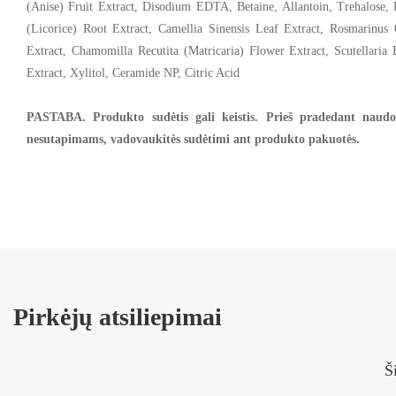
(Anise) Fruit Extract, Disodium EDTA, Betaine, Allantoin, Trehalose, 
(Licorice) Root Extract, Camellia Sinensis Leaf Extract, Rosmarinus O
Extract, Chamomilla Recutita (Matricaria) Flower Extract, Scutellari
Extract, Xylitol, Ceramide NP, Citric Acid
PASTABA. Produkto sudėtis gali keistis. Prieš pradedant naudot
nesutapimams, vadovaukitės sudėtimi ant produkto pakuotės.
Pirkėjų atsiliepimai
Š