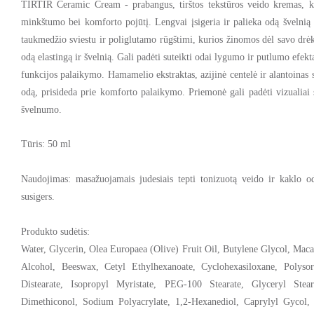
TIRTIR Ceramic Cream - prabangus, tirštos tekstūros
veido kremas
, 
minkštumo bei komforto pojūtį
. Lengvai įsigeria ir palieka odą
švelnią
taukmedžio sviestu ir poliglutamo rūgštimi
, kurios žinomos dėl savo
drė
odą elastingą ir švelnią
. Gali padėti suteikti odai lygumo ir putlumo efek
funkcijos palaikymo
.
Hamamelio ekstraktas, azijinė centelė ir alantoinas
s
odą,
prisideda prie komforto palaikymo
.
Priemonė gali padėti vizualia
švelnumo.
Tūris: 50 ml
Naudojimas: m
asažuojamais judesiais tepti tonizuotą veido ir kaklo 
susigers
.
Produkto sudėtis:
Water, Glycerin, Olea Europaea (Olive) Fruit Oil, Butylene Glycol, Mac
Alcohol, Beeswax, Cetyl Ethylhexanoate, Cyclohexasiloxane, Polysor
Distearate, Isopropyl Myristate, PEG-100 Stearate, Glyceryl Stea
Dimethiconol, Sodium Polyacrylate, 1,2-Hexanediol, Caprylyl Gycol,