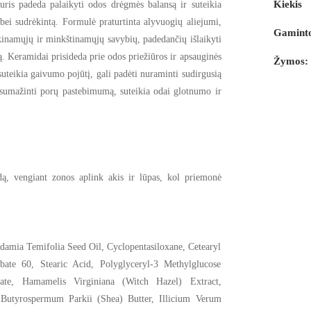
Kiekis
kuris
padeda palaikyti odos drėgmės balansą
ir suteikia
 bei sudrėkintą
. Formulė praturtinta
alyvuogių aliejumi,
Gaminto
kinamųjų ir minkštinamųjų savybių
, padedančių
išlaikyti
tą.
Keramidai
prisideda prie
odos priežiūros ir apsauginės
Žymos:
uteikia
gaivumo pojūtį
, gali padėti nuraminti sudirgusią
i sumažinti porų pastebimumą
, suteikia odai
glotnumo ir
odą, vengiant zonos aplink akis ir lūpas, kol priemonė
adamia Temifolia Seed Oil, Cyclopentasiloxane, Cetearyl
bate 60, Stearic Acid, Polyglyceryl-3 Methylglucose
rate, Hamamelis Virginiana (Witch Hazel) Extract,
 Butyrospermum Parkii (Shea) Butter, Illicium Verum