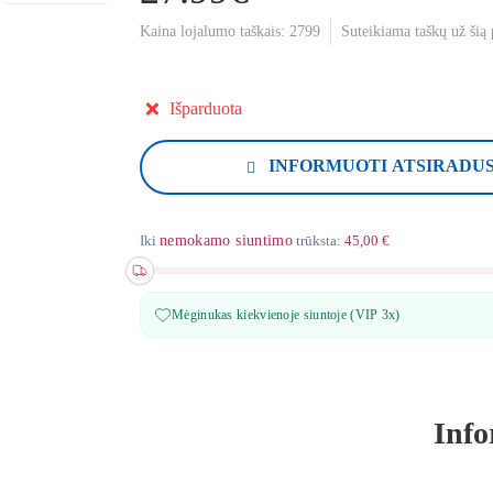
Kaina lojalumo taškais:
2799
Suteikiama taškų už šią
Išparduota
INFORMUOTI ATSIRADU
Iki
nemokamo siuntimo
trūksta:
45,00 €
Mėginukas kiekvienoje siuntoje (VIP 3x)
Info