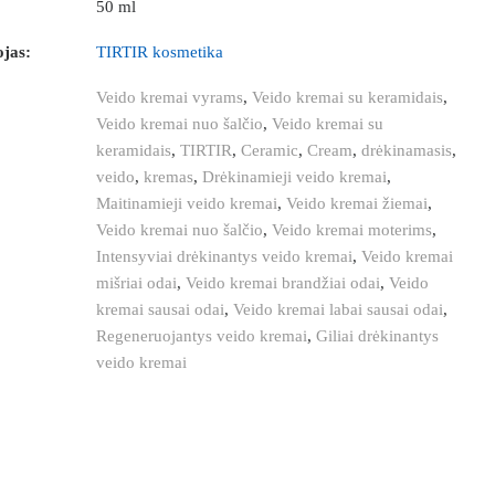
50 ml
jas:
TIRTIR kosmetika
Veido kremai vyrams
,
Veido kremai su keramidais
,
Veido kremai nuo šalčio
,
Veido kremai su
keramidais
,
TIRTIR
,
Ceramic
,
Cream
,
drėkinamasis
,
veido
,
kremas
,
Drėkinamieji veido kremai
,
Maitinamieji veido kremai
,
Veido kremai žiemai
,
Veido kremai nuo šalčio
,
Veido kremai moterims
,
Intensyviai drėkinantys veido kremai
,
Veido kremai
mišriai odai
,
Veido kremai brandžiai odai
,
Veido
kremai sausai odai
,
Veido kremai labai sausai odai
,
Regeneruojantys veido kremai
,
Giliai drėkinantys
veido kremai