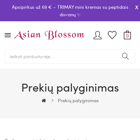
x
Apsipirkus už 69 € – TRIMAY mini kremas su peptidais
dovanų ✨
0
Prekių palyginimas
Prekių palyginimas