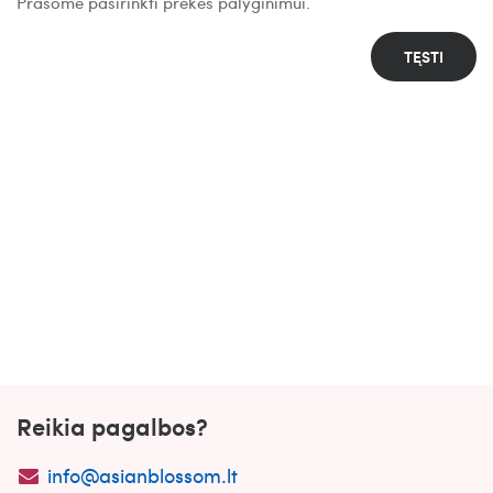
Prašome pasirinkti prekes palyginimui.
TĘSTI
Reikia pagalbos?
info@asianblossom.lt