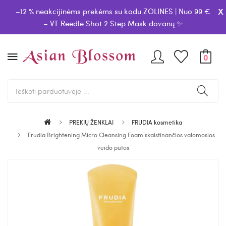
x
–12 % neakcijinėms prekėms su kodu ZOLINES | Nuo 99 €
– VT Reedle Shot 2 Step Mask dovanų ✨
0
PREKIŲ ŽENKLAI
FRUDIA kosmetika
Frudia Brightening Micro Cleansing Foam skaistinančios valomosios
veido putos