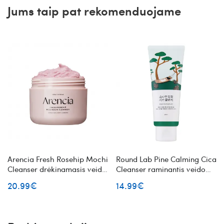
Jums taip pat rekomenduojame
Arencia Fresh Rosehip Mochi
Round Lab Pine Calming Cica
Cleanser drėkinamasis veido
Cleanser raminantis veido
prausiklis su erškėtuogių
prausiklis
20.99€
14.99€
ekstraktu