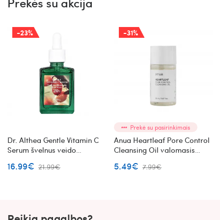
Prekės su akcija
-23%
-31%
Prekė su pasirinkimais
Dr. Althea Gentle Vitamin C
Anua Heartleaf Pore Control
Serum švelnus veido
Cleansing Oil valomasis
serumas su vitaminu C
veido aliejus su augaliniais
16.99€
5.49€
21.99€
7.99€
ekstraktais mini
Reikia pagalbos?