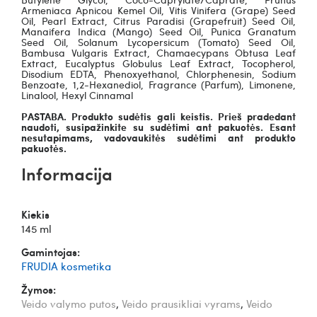
Armeniaca Apnicou Kemel Oil, Vitis Vinifera (Grape) Seed
Oil, Pearl Extract, Citrus Paradisi (Grapefruit) Seed Oil,
Manaifera Indica (Mango) Seed Oil, Punica Granatum
Seed Oil, Solanum Lycopersicum (Tomato) Seed Oil,
Bambusa Vulgaris Extract, Chamaecypans Obtusa Leaf
Extract, Eucalyptus Globulus Leaf Extract, Tocopherol,
Disodium EDTA, Phenoxyethanol, Chlorphenesin, Sodium
Benzoate, 1,2-Hexanediol, Fragrance (Parfum), Limonene,
Linalool, Hexyl Cinnamal
PASTABA. Produkto sudėtis gali keistis. Prieš pradedant
naudoti, susipažinkite su sudėtimi ant pakuotės. Esant
nesutapimams, vadovaukitės sudėtimi ant produkto
pakuotės.
Informacija
Kiekis
145 ml
Gamintojas:
FRUDIA kosmetika
Žymos:
Veido valymo putos
,
Veido prausikliai vyrams
,
Veido