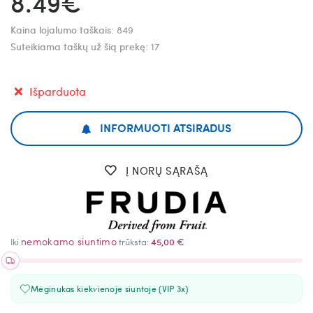
8.49€
Kaina lojalumo taškais:
849
Suteikiama taškų už šią prekę:
17
Išparduota
INFORMUOTI ATSIRADUS
Į NORŲ SĄRAŠĄ
nemokamo siuntimo
Iki
trūksta:
45,00 €
Mėginukas kiekvienoje siuntoje (VIP 3x)