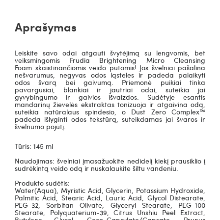
Aprašymas
Leiskite savo odai atgauti švytėjimą su lengvomis, bet
veiksmingomis
Frudia Brightening Micro Cleansing
Foam
skaistinančiomis veido putomis! Jos švelniai pašalina
nešvarumus, negyvas odos ląsteles ir padeda palaikyti
odos švarą bei gaivumą. Priemonė puikiai tinka
pavargusiai, blankiai ir jautriai odai, suteikia jai
gyvybingumo ir gaivios išvaizdos. Sudėtyje esantis
mandarinų žievelės ekstraktas tonizuoja ir atgaivina odą,
suteikia natūralaus spindesio, o Dust Zero Complex™
padeda išlyginti odos tekstūrą, suteikdamas jai švaros ir
švelnumo pojūtį.
Tūris: 145 ml
Naudojimas: švelniai įmasažuokite nedidelį kiekį prausiklio į
sudrėkintą veido odą ir nuskalaukite šiltu vandeniu.
Produkto sudėtis:
Water(Aqua), Myristic Acid, Glycerin, Potassium Hydroxide,
Palmitic Acid, Stearic Acid, Lauric Acid, Glycol Distearate,
PEG-32, Sorbitan Olivate, Glyceryl Stearate, PEG-100
Stearate, Polyquaterium-39, Citrus Unshiu Peel Extract,
Butylene Glycol, Coco-Caprylate/Caprate, Prunus