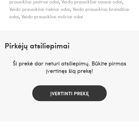
prausikliai jautriai odai
,
Veido prausikliai sausai odai
,
Veido prausikliai riebiai odai
,
Veido prausikliai brandžiai
odai
,
Veido prausikliai mišriai odai
Pirkėjų atsiliepimai
Ši prekė dar neturi atsiliepimų. Būkite pirmas
įvertinęs šią prekę!
ĮVERTINTI PREKĘ