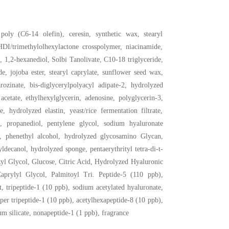
poly (C6-14 olefin), ceresin, synthetic wax, stearyl
 HDI/trimethylolhexylactone crosspolymer, niacinamide,
1,2-hexanediol, Solbi Tanolivate, C10-18 triglyceride,
de, jojoba ester, stearyl caprylate, sunflower seed wax,
rozinate, bis-diglycerylpolyacyl adipate-2, hydrolyzed
acetate, ethylhexylglycerin, adenosine, polyglycerin-3,
 hydrolyzed elastin, yeast/rice fermentation filtrate,
n, propanediol, pentylene glycol, sodium hyaluronate
t, phenethyl alcohol, hydrolyzed glycosamino Glycan,
yldecanol, hydrolyzed sponge, pentaerythrityl tetra-di-t-
yl Glycol, Glucose, Citric Acid, Hydrolyzed Hyaluronic
aprylyl Glycol, Palmitoyl Tri. Peptide-5 (110 ppb),
ct, tripeptide-1 (10 ppb), sodium acetylated hyaluronate,
per tripeptide-1 (10 ppb), acetylhexapeptide-8 (10 ppb),
um silicate, nonapeptide-1 (1 ppb), fragrance