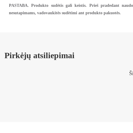
PASTABA. Produkto sudėtis gali keistis. Prieš pradedant naudot
nesutapimams, vadovaukitės sudėtimi ant produkto pakuotės.
Pirkėjų atsiliepimai
Š