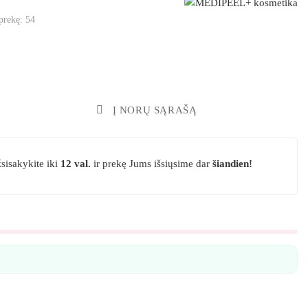
 prekę:
54
ŠELĮ
Į NORŲ SĄRAŠĄ
sisakykite iki
12 val.
ir prekę Jums išsiųsime dar
šiandien!