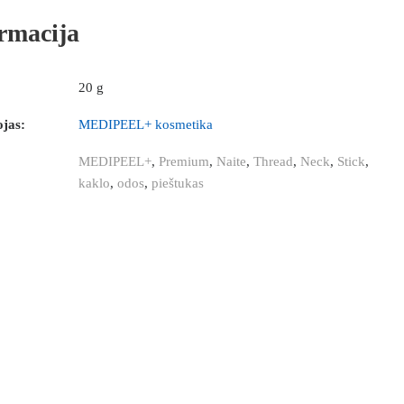
rmacija
20 g
jas:
MEDIPEEL+ kosmetika
MEDIPEEL+
,
Premium
,
Naite
,
Thread
,
Neck
,
Stick
,
kaklo
,
odos
,
pieštukas