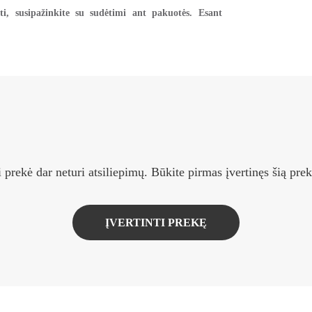
i, susipažinkite su sudėtimi ant pakuotės. Esant
i prekė dar neturi atsiliepimų. Būkite pirmas įvertinęs šią prek
ĮVERTINTI PREKĘ