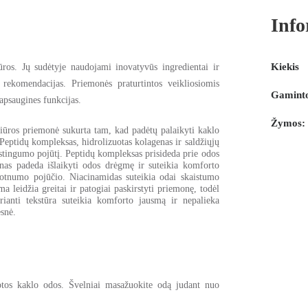
Info
Kiekis
ūros. Jų sudėtyje naudojami inovatyvūs ingredientai ir
 rekomendacijas. Priemonės praturtintos veikliosiomis
Gaminto
apsaugines funkcijas.
Žymos:
žiūros priemonė
sukurta tam, kad padėtų palaikyti kaklo
Peptidų kompleksas, hidrolizuotas kolagenas ir saldžiųjų
astingumo pojūtį.
Peptidų kompleksas
prisideda prie odos
nas
padeda išlaikyti odos drėgmę ir suteikia komforto
lotnumo pojūčio.
Niacinamidas
suteikia odai skaistumo
a leidžia greitai ir patogiai paskirstyti priemonę, todėl
rianti tekstūra suteikia komforto jausmą ir nepalieka
esnė.
otos kaklo odos. Švelniai masažuokite odą judant nuo