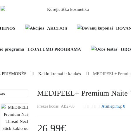
JIENOS
AKCIJOS
DOVAN
LOJALUMO PROGRAMA
ODO
S PRIEMONĖS
Kaklo kremai ir kaukės
MEDIPEEL+ Premium 
MEDIPEEL+ Premium Naite Th
Prekės kodas:
AB2703
Atsiliepimų: 0
26.99€