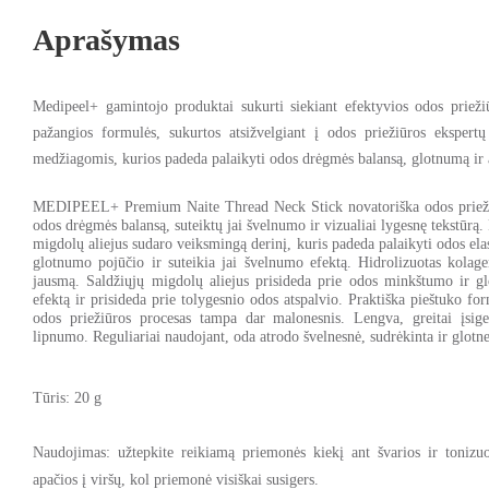
Aprašymas
Medipeel+
gamintojo produktai sukurti siekiant efektyvios odos prieži
pažangios formulės, sukurtos atsižvelgiant į odos priežiūros ekspertų
medžiagomis, kurios padeda palaikyti odos drėgmės balansą, glotnumą ir 
MEDIPEEL+ Premium Naite Thread Neck Stick
novatoriška odos prie
odos drėgmės balansą, suteiktų jai švelnumo ir vizualiai lygesnę tekstūrą.
migdolų aliejus
sudaro veiksmingą derinį, kuris padeda palaikyti odos el
glotnumo pojūčio ir suteikia jai švelnumo efektą.
Hidrolizuotas kolage
jausmą.
Saldžiųjų migdolų aliejus
prisideda prie odos minkštumo ir g
efektą ir prisideda prie tolygesnio odos atspalvio.
Praktiška pieštuko form
odos priežiūros procesas tampa dar malonesnis. Lengva, greitai įsige
lipnumo. Reguliariai naudojant, oda atrodo švelnesnė, sudrėkinta ir glotn
Tūris: 20 g
Naudojimas: užtepkite reikiamą priemonės kiekį ant švarios ir tonizu
apačios į viršų, kol priemonė visiškai susigers.