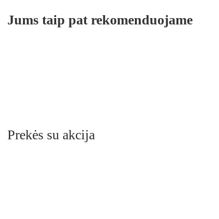
Jums taip pat rekomenduojame
PURITO Seoul Wonder Releaf Centella Spot Patch pleistriukai spuo
11.49€
Prekės su akcija
-25%
COSRX Hyaluronic Acid Intensive Cream veido kremas su hialurono
17.99€
23.89€