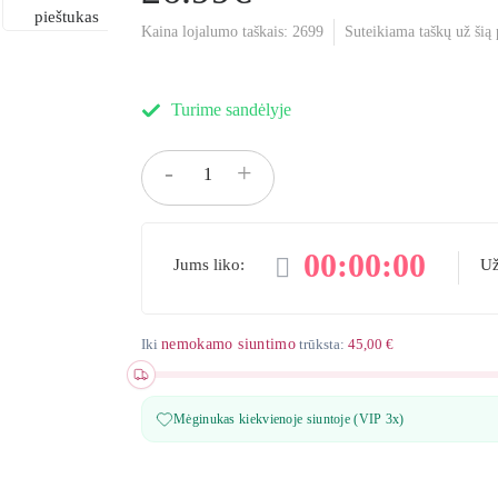
Kaina lojalumo taškais:
2699
Suteikiama taškų už šią
Turime sandėlyje
-
+
Į KREP
00
:
00
:
00
Jums liko:
Už
Iki
nemokamo siuntimo
trūksta:
45,00 €
Mėginukas kiekvienoje siuntoje (VIP 3x)