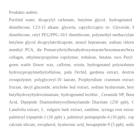
Produkto sudėtis:
Purified water, dicaprylyl carbonate, butylene glycol, hydrogenated 
dimethicone, C13-15 alkane, glycerin, caprylic/capric tri. Glyceride,
dimethicone, cetyl PEG/PPG-10/1 dimethicone, polymethyl methacrylate, 
butylene glycol dicaprylate/dicaprate, stearyl heptanoate, sodium chlori
menthyl PCA, die Pentaerythritylhexahydroxystearate/hexostearate/hexa
collagen, ethylene/propylene copolymer, trehalose, betaine, toco Peryl 
green wattle flower wax, caffeine, ectoin, hydrogenated polyisobutene,
hydroxypropylmethylcellulose, pulu Orchid, gardenia extract, dextri
crosspolymer, polyglyceryl-10 laurate, Porphyridium cruentum extrac
fructan, decyl glucoside, artichoke leaf extract, sodium hyaluronate, hex
butylhydroxyhydrocinnamate, hydrogenated lecithin , Ceramide NP, Benz
Acid, Dipeptide Diaminobutyroylbenzylamide Diacetate (250 ppb), C
Lamifolia extract, L. vulgaris bark extract, xanthine, syringa root extra
palmitoyl tripeptide-1 (10 ppb) ), palmitoyl pentapeptide-4 (10 ppb), cop
calcium silicate, tocopherol, hyaluronic acid, hexapeptide-9 (5 ppb), sodi