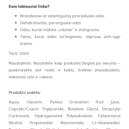
Kam labiausiai tinka?
Brandesnei ar elastingumą praradusiai odai.
Dehidratuotai, pavargusiai odai.
Odai, kuriai trūksta „volume“ ir stangrumo.
Tiems, kurie ieško turtingesnio, stipraus anti-age
kremo.
Tūris: 50ml
Naudojimas: Naudokite kaip paskutinį žingsnį po serumo –
paskirstykite ant veido ir kaklo, švelniai įmasažuokite;
tinkamas ryte ir vakare.
Produkto sudėtis:
Aqua, Glycerin, Punica Granatum Fruit Juice,
Caprylic/Capric Triglyceride, Butylene Glycol, Dicaprylyl
Carbonate, Hydrogenated Polyisobutene, Cetearearyl
Alcohol, Propanediol, Niacinamide, 1,2-Hexanediol,