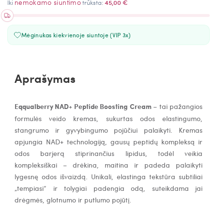
nemokamo siuntimo
Iki
trūksta:
45,00 €
Mėginukas kiekvienoje siuntoje (VIP 3x)
Aprašymas
Eqqualberry NAD+ Peptide Boosting Cream
– tai pažangios
formulės veido kremas, sukurtas odos elastingumo,
stangrumo ir gyvybingumo pojūčiui palaikyti. Kremas
apjungia NAD+ technologiją, gausų peptidų kompleksą ir
odos barjerą stiprinančius lipidus, todėl veikia
kompleksiškai – drėkina, maitina ir padeda palaikyti
lygesnę odos išvaizdą.
Unikali, elastinga tekstūra subtiliai
„tempiasi“ ir tolygiai padengia odą, suteikdama jai
drėgmės, glotnumo ir putlumo pojūtį.