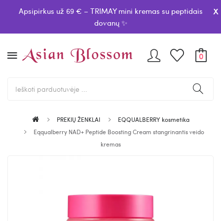
x
Apsipirkus už 69 € – TRIMAY mini kremas su peptidais
dovanų ✨
0
PREKIŲ ŽENKLAI
EQQUALBERRY kosmetika
Eqqualberry NAD+ Peptide Boosting Cream stangrinantis veido
kremas