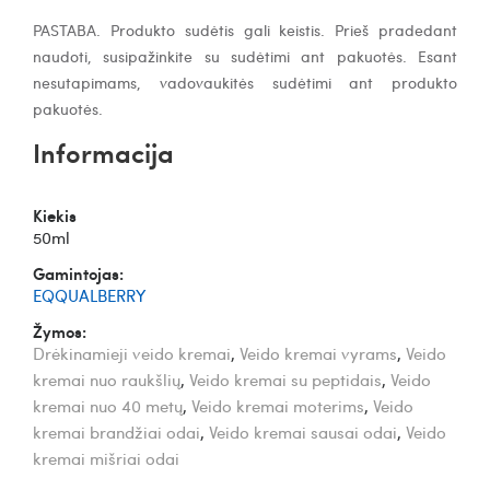
PASTABA. Produkto sudėtis gali keistis. Prieš pradedant
naudoti, susipažinkite su sudėtimi ant pakuotės. Esant
nesutapimams, vadovaukitės sudėtimi ant produkto
pakuotės.
Informacija
Kiekis
50ml
Gamintojas:
EQQUALBERRY
Žymos:
Drėkinamieji veido kremai
,
Veido kremai vyrams
,
Veido
kremai nuo raukšlių
,
Veido kremai su peptidais
,
Veido
kremai nuo 40 metų
,
Veido kremai moterims
,
Veido
kremai brandžiai odai
,
Veido kremai sausai odai
,
Veido
kremai mišriai odai