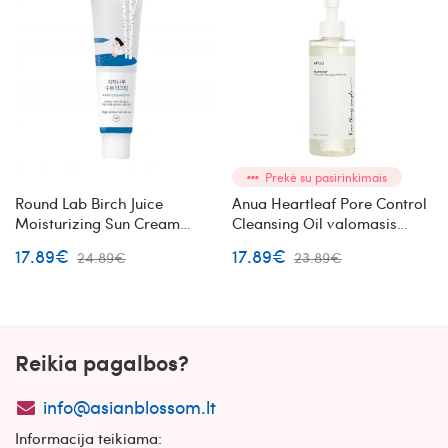
Prekė su pasirinkimais
Round Lab Birch Juice
Anua Heartleaf Pore Control
Moisturizing Sun Cream
Cleansing Oil valomasis
apsauginis kremas nuo
veido aliejus su augaliniais
17.89€
17.89€
24.89€
23.89€
saulės su beržų sultimis
ekstraktais
Reikia pagalbos?
info@asianblossom.lt
Informacija teikiama: