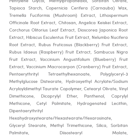
Pentylene Glycol, Methylpropanediol, Sorbitan Olivate,
Tapioca Starch, Copernicia Cerifera (Carnauba) Wax,
Tremella Fuciformis (Mushroom) Extract, Lithospermum
Officinale Root Extract, Chitosan, Angelica Keiskei Extract,
Corchorus Olitorius Leaf Extract, Dioscorea Japonica Root
Extract, Hibiscus Esculentus Fruit Extract, Nelumbo Nucifera
Root Extract, Rubus Fruticosus (Blackberry) Fruit Extract,
Rubus Idaeus (Raspberry) Fruit Extract, Sambucus Nigra
Fruit Extract, Vaccinium Angustifolium (Blueberry) Fruit
Extract, Vaccinium Macrocarpon (Cranberry) Fruit Extract,
Pentaerythrityl Tetraethylhexanoate, Polyglyceryl-3
Methylglucose Distearate, Hydroxyethyl Acrylate/Sodium
Acryloyldimethyl Taurate Copolymer, Cetearyl Olivate, Vinyl
Dimethicone, Dicaprylyl Ether, Panthenol, Caprylyl
Methicone, Cetyl Palmitate, Hydrogenated Lecithin,
Dipentaerythrityl
Hexahydroxystearate/Hexastearate/Hexarosinate,
Glyceryl Stearate, Methyl Trimethicone, Silica, Sorbitan
Palmitate, Diisostearyl Malate,