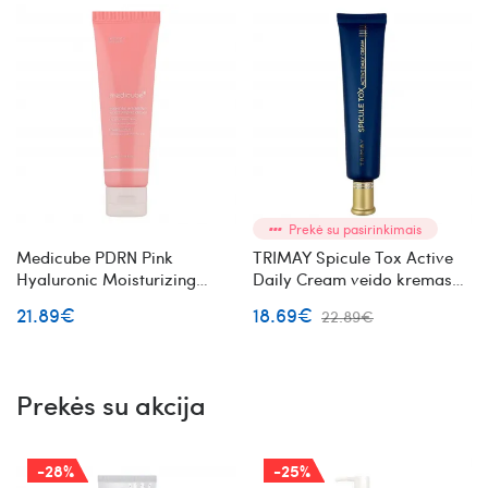
Prekė su pasirinkimais
Medicube PDRN Pink
TRIMAY Spicule Tox Active
Hyaluronic Moisturizing
Daily Cream veido kremas
Cream drėkinantis veido
su mikroadatėlėmis
21.89€
18.69€
22.89€
kremas su PDRN
Prekės su akcija
-28%
-25%