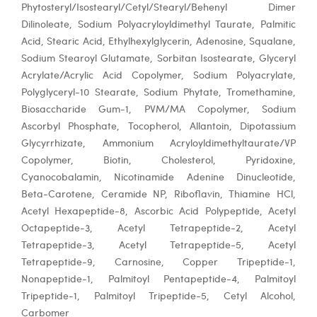
Phytosteryl/Isostearyl/Cetyl/Stearyl/Behenyl Dimer
Dilinoleate, Sodium Polyacryloyldimethyl Taurate, Palmitic
Acid, Stearic Acid, Ethylhexylglycerin, Adenosine, Squalane,
Sodium Stearoyl Glutamate, Sorbitan Isostearate, Glyceryl
Acrylate/Acrylic Acid Copolymer, Sodium Polyacrylate,
Polyglyceryl-10 Stearate, Sodium Phytate, Tromethamine,
Biosaccharide Gum-1, PVM/MA Copolymer, Sodium
Ascorbyl Phosphate, Tocopherol, Allantoin, Dipotassium
Glycyrrhizate, Ammonium Acryloyldimethyltaurate/VP
Copolymer, Biotin, Cholesterol, Pyridoxine,
Cyanocobalamin, Nicotinamide Adenine Dinucleotide,
Beta-Carotene, Ceramide NP, Riboflavin, Thiamine HCl,
Acetyl Hexapeptide-8, Ascorbic Acid Polypeptide, Acetyl
Octapeptide-3, Acetyl Tetrapeptide-2, Acetyl
Tetrapeptide-3, Acetyl Tetrapeptide-5, Acetyl
Tetrapeptide-9, Carnosine, Copper Tripeptide-1,
Nonapeptide-1, Palmitoyl Pentapeptide-4, Palmitoyl
Tripeptide-1, Palmitoyl Tripeptide-5, Cetyl Alcohol,
Carbomer