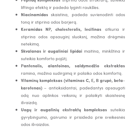
liftingo efektą ir padeda lyginti raukšles.
Niacinamidas
skaistina, padeda suvienodinti odos
toną ir stiprina odos barjerą.
Keramidas NP, cholesterolis, lecitinas
atkuria ir
stiprina odos apsauginį sluoksnį, mažina drėgmės
netekimą.
Skvalanas ir augaliniai lipidai
maitina, minkština ir
suteikia komforto pojūtį.
Pantenolis, alantoinas, saldymedžio ekstraktas
ramina, mažina sudirgimą ir palaiko odos komfortą.
Vitaminų kompleksas (vitaminas C, E, B grupė, beta-
karotenas)
– antioksidantai, padedantys apsaugoti
odą nuo aplinkos veiksnių ir palaikyti skaistesnę
išvaizdą.
Uogų ir augalinių ekstraktų kompleksas
suteikia
gyvybingumo, gaivumo ir prisideda prie sveikesnės
odos išvaizdos.