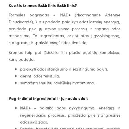
Kuo šis kremas išskirtinis išskirtinis?
Formulės pagrindas – NAD+ (Nicotinamide Adenine
Dinucleotide), kuris padeda palaikyti odos ląstelių energiją,
prisideda prie jų atsinaujinimo procesų ir stiprina odos
atsparumą. Tai ingredientas, orientuotas į gyvybingesnę,
stangresnę ir „pakylėtesnę“ odos išvaizdą.
Kremas taip pat išsiskiria itin plačiu peptidų kompleksu,
kuris padeda:
palaikyti odos stangrumo ir elastingumo pojūtį.
gerinti odos tekstūrą.
sumažinti smulkių raukšlelių matomumą.
Pagrindiniai ingredientai ir jų nauda odai:
NAD
+ – palaiko odos gyvybingumą, energiją ir
regeneracijos procesus, prisideda prie stangresnės
odos išvaizdos.
Peptidų kompleksas
stiprina odos struktūrą, suteikia