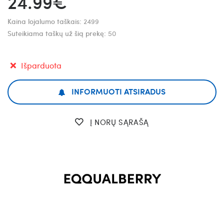
24.99€
Kaina lojalumo taškais:
2499
Suteikiama taškų už šią prekę:
50
Išparduota
INFORMUOTI ATSIRADUS
Į NORŲ SĄRAŠĄ