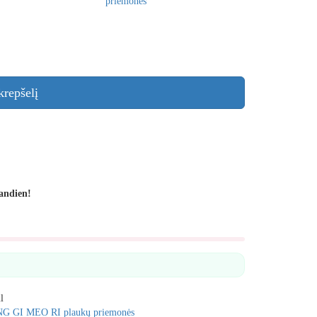
krepšelį
iandien!
l
 GI MEO RI plaukų priemonės