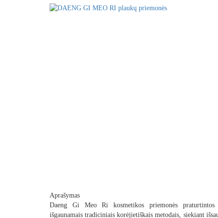
Aprašymas
Daeng Gi Meo Ri
kosmetikos priemonės praturtintos
išgaunamais
tradiciniais korėjietiškais metodais
, siekiant išs