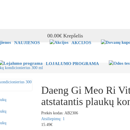
0
0.00€
Krepšelis
NAUJIENOS
AKCIJOS
LOJALUMO PROGRAMA
ukų kondicionierius 300 ml
Daeng Gi Meo Ri Vit
atstatantis plaukų ko
Prekės kodas:
AB2306
Atsiliepimų: 1
15.49€