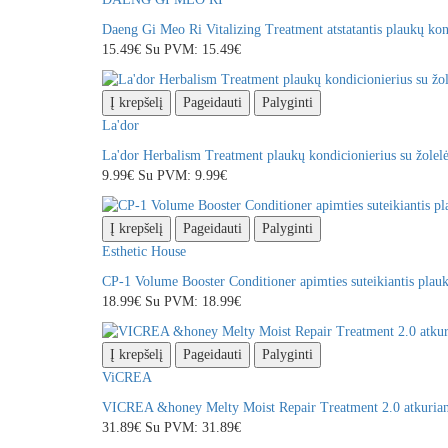
Daeng Gi Meo Ri Vitalizing Treatment atstatantis plaukų kon
15.49€
Su PVM: 15.49€
Į krepšelį
Pageidauti
Palyginti
La'dor
La'dor Herbalism Treatment plaukų kondicionierius su žolel
9.99€
Su PVM: 9.99€
Į krepšelį
Pageidauti
Palyginti
Esthetic House
CP-1 Volume Booster Conditioner apimties suteikiantis plauk
18.99€
Su PVM: 18.99€
Į krepšelį
Pageidauti
Palyginti
ViCREA
VICREA &honey Melty Moist Repair Treatment 2.0 atkuriant
31.89€
Su PVM: 31.89€