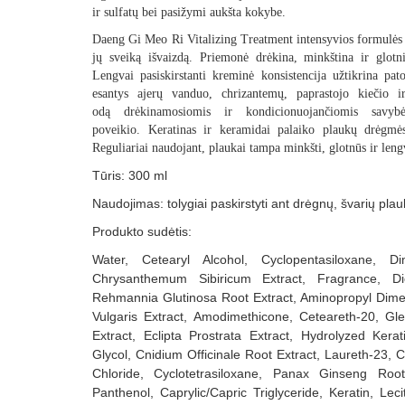
ir sulfatų
bei pasižymi aukšta kokybe.
Daeng Gi Meo Ri Vitalizing Treatment intensyvios formulės 
jų sveiką išvaizdą
. Priemonė
drėkina, minkština ir glotn
Lengvai pasiskirstanti
kreminė konsistencija
užtikrina pat
esantys
ajerų vanduo, chrizantemų, paprastojo kiečio ir
odą
drėkinamosiomis ir kondicionuojančiomis savyb
poveikio.
Keratinas ir keramidai
palaiko plaukų drėgmės 
Reguliariai naudojant, plaukai tampa
minkšti, glotnūs ir len
Tūris: 300 ml
Naudojimas: tolygiai paskirstyti ant drėgnų, švarių plauk
Produkto sudėtis:
Water, Cetearyl Alcohol, Cyclopentasiloxane, Di
Chrysanthemum Sibiricum Extract, Fragrance, Dic
Rehmannia Glutinosa Root Extract, Aminopropyl Dimeth
Vulgaris Extract, Amodimethicone, Ceteareth-20, Gle
Extract, Eclipta Prostrata Extract, Hydrolyzed Ke
Glycol, Cnidium Officinale Root Extract, Laureth-23,
Chloride, Cyclotetrasiloxane, Panax Ginseng Root
Panthenol, Caprylic/Capric Triglyceride, Keratin, Lec