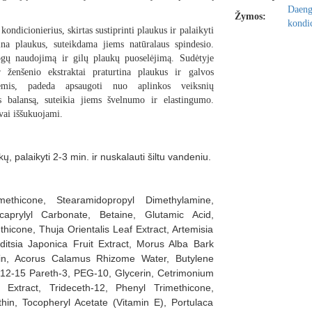
Daen
Žymos:
kondic
kondicionierius, skirtas
sustiprinti plaukus ir palaikyti
ina plaukus
, suteikdama jiems natūralaus spindesio.
ogų naudojimą ir gilų plaukų puoselėjimą. Sudėtyje
 ženšenio ekstraktai
praturtina plaukus ir galvos
ėmis
, padeda apsaugoti nuo aplinkos veiksnių
balansą, suteikia jiems švelnumo ir elastingumo.
gvai iššukuojami
.
ų, palaikyti 2-3 min. ir nuskalauti šiltu vandeniu.
methicone, Stearamidopropyl Dimethylamine,
aprylyl Carbonate, Betaine, Glutamic Acid,
icone, Thuja Orientalis Leaf Extract, Artemisia
ditsia Japonica Fruit Extract, Morus Alba Bark
ratin, Acorus Calamus Rhizome Water, Butylene
 C12-15 Pareth-3, PEG-10, Glycerin, Cetrimonium
 Extract, Trideceth-12, Phenyl Trimethicone,
ithin, Tocopheryl Acetate (Vitamin E), Portulaca