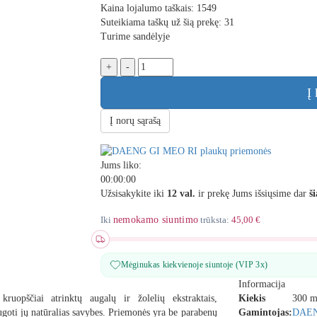
Kaina lojalumo taškais:
1549
Suteikiama taškų už šią prekę:
31
Turime sandėlyje
+
-
Į 
Į norų sąrašą
Jums liko:
00
:
00
:
00
Užsisakykite iki
12 val.
ir prekę Jums išsiųsime dar
š
Iki
nemokamo siuntimo
trūksta:
45,00 €
Mėginukas kiekvienoje siuntoje (VIP 3x)
Informacija
 kruopščiai atrinktų
augalų ir žolelių ekstraktais
,
Kiekis
300 m
augoti jų natūralias savybes. Priemonės yra
be parabenų
Gamintojas:
DAENG