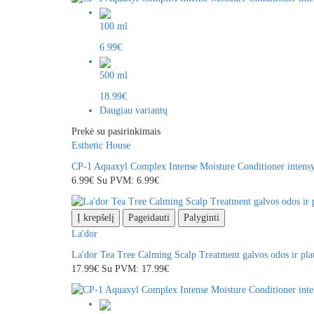
100 ml
6.99€
500 ml
18.99€
Daugiau variantų
Prekė su pasirinkimais
Esthetic House
CP-1 Aquaxyl Complex Intense Moisture Conditioner intensyv
6.99€
Su PVM: 6.99€
Į krepšelį
Pageidauti
Palyginti
La'dor
La'dor Tea Tree Calming Scalp Treatment galvos odos ir pla
17.99€
Su PVM: 17.99€