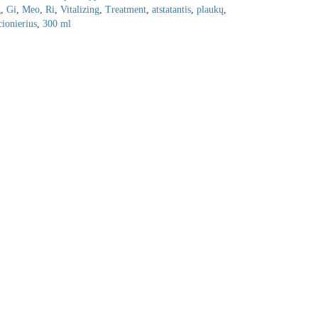
g
,
Gi
,
Meo
,
Ri
,
Vitalizing
,
Treatment
,
atstatantis
,
plaukų
,
ionierius
,
300 ml