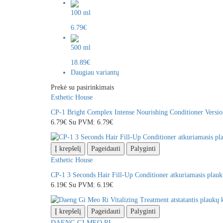
100 ml
6.79€
500 ml
18.89€
Daugiau variantų
Prekė su pasirinkimais
Esthetic House
CP-1 Bright Complex Intense Nourishing Conditioner Version
6.79€
Su PVM: 6.79€
Į krepšelį
Pageidauti
Palyginti
Esthetic House
CP-1 3 Seconds Hair Fill-Up Conditioner atkuriamasis plauk
6.19€
Su PVM: 6.19€
Į krepšelį
Pageidauti
Palyginti
DAENG GI MEO RI