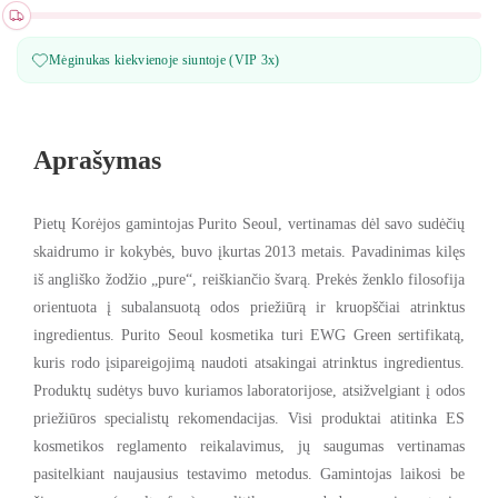
Mėginukas kiekvienoje siuntoje (VIP 3x)
Aprašymas
Pietų Korėjos gamintojas
Purito Seoul
, vertinamas dėl savo sudėčių
skaidrumo ir kokybės, buvo įkurtas 2013 metais.
Pavadinimas kilęs
iš angliško žodžio „pure“, reiškiančio švarą. Prekės ženklo filosofija
orientuota į subalansuotą odos priežiūrą ir kruopščiai atrinktus
ingredientus. Purito Seoul kosmetika turi
EWG Green sertifikatą
,
kuris rodo įsipareigojimą naudoti atsakingai atrinktus ingredientus.
Produktų sudėtys buvo kuriamos laboratorijose, atsižvelgiant į odos
priežiūros specialistų rekomendacijas. Visi produktai atitinka ES
kosmetikos reglamento reikalavimus, jų saugumas vertinamas
pasitelkiant naujausius testavimo metodus. Gamintojas laikosi be