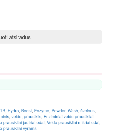
uoti atsiradus
TIR
,
Hydro
,
Boost
,
Enzyme
,
Powder
,
Wash
,
švelnus
,
minis
,
veido
,
prausiklis
,
Enziminiai veido prausikliai
,
o prausikliai jautriai odai
,
Veido prausikliai mišriai odai
,
o prausikliai vyrams