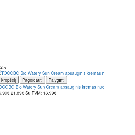
22%
-14%
Į krepšelį
Pageidauti
Palyginti
OCOBO Bio Watery Sun Cream apsauginis kremas nuo saulės
6.99€
21.89€
Su PVM: 16.99€