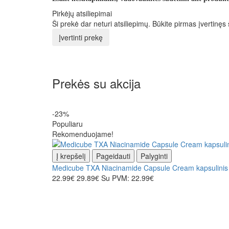
Pirkėjų atsiliepimai
Ši prekė dar neturi atsiliepimų. Būkite pirmas įvertinęs 
Įvertinti prekę
Prekės su akcija
-23%
Populiaru
Rekomenduojame!
Į krepšelį
Pageidauti
Palyginti
Medicube TXA Niacinamide Capsule Cream kapsulinis 
22.99€
29.89€
Su PVM: 22.99€