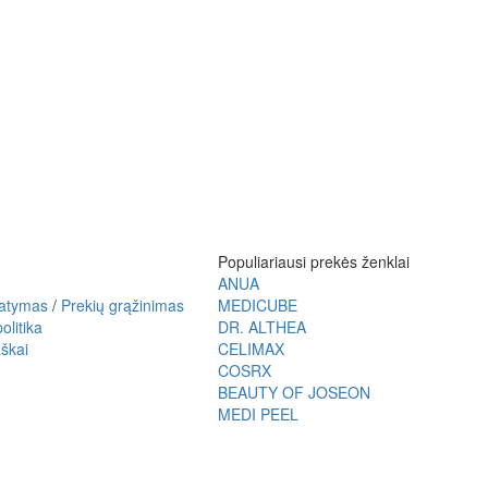
Populiariausi prekės ženklai
ANUA
tatymas
/
Prekių grąžinimas
MEDICUBE
olitika
DR. ALTHEA
škai
CELIMAX
COSRX
BEAUTY OF JOSEON
MEDI PEEL