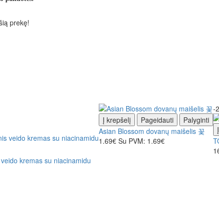
šią prekę!
-
Į krepšelį
Pageidauti
Palyginti
Asian Blossom dovanų maišelis 꽃
1.69€
Su PVM: 1.69€
T
1
veido kremas su niacinamidu