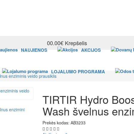
0
0.00€
Krepšelis
NAUJIENOS
AKCIJOS
LOJALUMO PROGRAMA
s enziminis veido prausiklis
TIRTIR Hydro Boo
Wash švelnus enzim
Prekės kodas:
AB3233