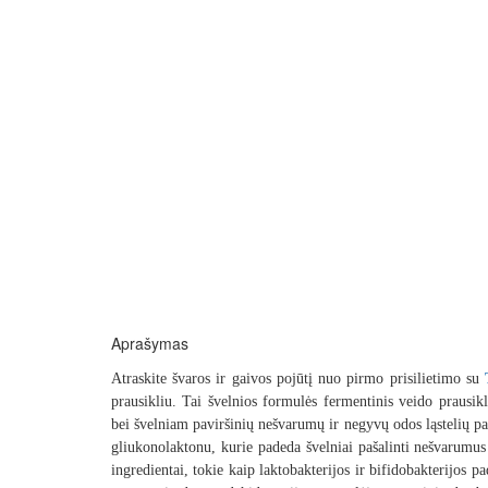
Aprašymas
Atraskite švaros ir gaivos pojūtį nuo pirmo prisilietimo su
prausikliu. Tai švelnios formulės fermentinis veido prausikl
bei švelniam paviršinių nešvarumų ir negyvų odos ląstelių paš
gliukonolaktonu, kurie padeda švelniai pašalinti nešvarumus 
ingredientai, tokie kaip laktobakterijos ir bifidobakterijos 