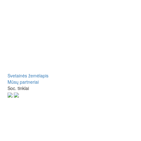
Prek
FWEE 
17.99
Svetainės žemėlapis
Mūsų partneriai
Soc. tinklai