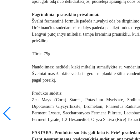
apsaugoti odą nuo dehidratacijos, puoselėja apsauginį odos ba
Pagrindiniai prausiklio privalumai:
Švelni fermentinė formulė padeda nuvalyti odą be dirginimo,
Drėkinančios sudedamosios dalys padeda palaikyti odos drėg
Lengvai putojantys milteliai tampa kreminiu prausikliu, kuris 
priežiūrą.
Tūris: 75g
Naudojimas: nedidelį kiekį miltelių sumaišykite su vandeniu 
Švelniai masažuokite veidą ir gerai nuplaukite šiltu vanden
pagal poreikį.
Produkto sudėtis:
Zea Mays (Corn) Starch, Potassium Myristate, Sodium
Dipotassium Glycyrrhizate, Bromelain, Phaseolus Radiat
Ferment Lysate, Saccharomyces Ferment Filtrate, Lactobaci
Ferment Lysate, 1,2-Hexanediol, Oryza Sativa (Rice) Extract
PASTABA. Produkto sudėtis gali keistis. Prieš pradedant
Esant nesutapimams, vadovaukitės sudėtimi ant produkt