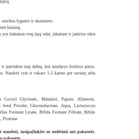
rjerą.
 suteikia lygumo ir skaistumo.
mės balansą.
yra tinkamas visų tipų odai, įskaitant ir jautrios odos
ir patrinkite tarp delnų, kol susidarys švelnios putos.
iu. Naudoti ryte ir vakare 1-2 kartus per savaitę arba
 Cocoyl Glycinate, Mannitol, Papain, Allantoin,
us Seed Powder, Gluconolactone, Aqua, Lactococcus
llus Ferment Lysate, Bifida Ferment Filtrate, Bifida
, Protease
 naudoti, susipažinkite su sudėtimi ant pakuotės.
o pakuotės.