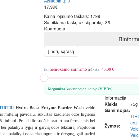
Atsiliepimų: 0
17.99€
Kaina lojalumo taškais:
1799
Suteikiama taškų už šią prekę:
36
Išparduota
Inform
Į norų sąrašą
Iki
nemokamo siuntimo
trūksta:
45,00 €
Mėginukas kiekvienoje siuntoje (VIP 3x)
Informacija
Kiekis
75g
TIRTIR
Hydro Boost Enzyme Powder Wash
veido
Gamintojas:
is miltelių pavidalu, sukurtas kasdienei odos higienai
TIR
alinimui. Prausiklio sudėtis praturtinta fermentais bei
enzi
Žymos:
bei palaikyti lygią ir gaivią odos tekstūrą. Papildomi
Veid
padeda palaikyti odos elastingumą ir drėgmę,
gali padėti
Veid