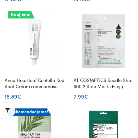
ir salicilo rūgštimi
Naujiena!
Anua Heartleaf Centella Red
VT COSMETICS Reedle Shot
Spot Cream raminamasis
300 2 Step Mask dviejų
kremas probleminėms odos
žingsnių veido odos
15.89€
7.99€
vietoms
priežiūros kompleksas
Rekomenduojame!