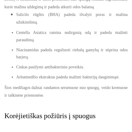
kurie mažina uždegimą ir padeda atkurti odos balansą.
Salicilo rūgštis (BHA) padeda išvalyti poras ir mažina
užsikimšimą.
Centella Asiatica ramina sudirgusią odą ir padeda mažinti
paraudimą.
Niacinamidas padeda reguliuoti riebalų gamybą ir stiprina odos
barjerą.
Cinkas pasižymi antibakteriniu poveikiu.
Arbatmedžio ekstraktas padeda mažinti bakterijų dauginimąsi.
Šios medžiagos dažnai randamos serumuose nuo spuogų, veido kremuose
ir taškinėse priemonėse.
Korėjietiškas požiūris į spuogus