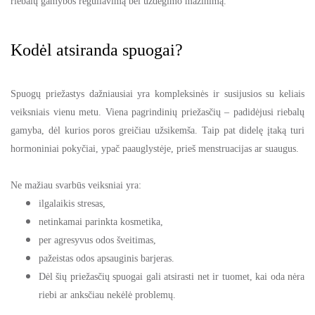
riebalų gamybos reguliavimą bei uždegimo mažinimą.
Kodėl atsiranda spuogai?
Spuogų priežastys dažniausiai yra kompleksinės ir susijusios su keliais
veiksniais vienu metu. Viena pagrindinių priežasčių – padidėjusi riebalų
gamyba, dėl kurios poros greičiau užsikemša. Taip pat didelę įtaką turi
hormoniniai pokyčiai, ypač paauglystėje, prieš menstruacijas ar suaugus.
Ne mažiau svarbūs veiksniai yra:
ilgalaikis stresas,
netinkamai parinkta kosmetika,
per agresyvus odos šveitimas,
pažeistas odos apsauginis barjeras.
Dėl šių priežasčių spuogai gali atsirasti net ir tuomet, kai oda nėra
riebi ar anksčiau nekėlė problemų.