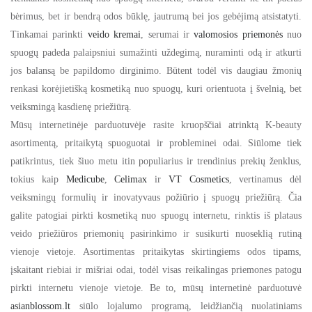
bėrimus, bet ir bendrą odos būklę, jautrumą bei jos gebėjimą atsistatyti.
Tinkamai parinkti
veido kremai
, serumai ir
valomosios priemonės
nuo
spuogų padeda palaipsniui sumažinti uždegimą, nuraminti odą ir atkurti
jos balansą be papildomo dirginimo. Būtent todėl vis daugiau žmonių
renkasi korėjietišką kosmetiką nuo spuogų, kuri orientuota į švelnią, bet
veiksmingą kasdienę priežiūrą.
Mūsų internetinėje parduotuvėje rasite kruopščiai atrinktą K-beauty
asortimentą, pritaikytą spuoguotai ir probleminei odai. Siūlome tiek
patikrintus, tiek šiuo metu itin populiarius ir trendinius prekių ženklus,
tokius kaip
Medicube
,
Celimax
ir
VT Cosmetics
, vertinamus dėl
veiksmingų formulių ir inovatyvaus požiūrio į spuogų priežiūrą. Čia
galite patogiai pirkti kosmetiką nuo spuogų internetu, rinktis iš plataus
veido priežiūros priemonių pasirinkimo ir susikurti nuoseklią rutiną
vienoje vietoje. Asortimentas pritaikytas skirtingiems odos tipams,
įskaitant riebiai ir mišriai odai, todėl visas reikalingas priemones patogu
pirkti internetu vienoje vietoje.
Be to, mūsų internetinė parduotuvė
asianblossom.lt
siūlo lojalumo programą, leidžiančią nuolatiniams