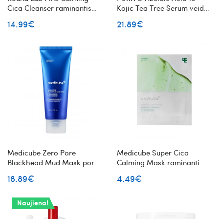
Cica Cleanser raminantis
Kojic Tea Tree Serum veido
veido prausiklis
serumas su azelaino
14.99€
21.89€
rūgštimi
Medicube Zero Pore
Medicube Super Cica
Blackhead Mud Mask poras
Calming Mask raminanti
valanti veido kaukė su
lakštinė veido kaukė
18.89€
4.49€
moliu
Naujiena!