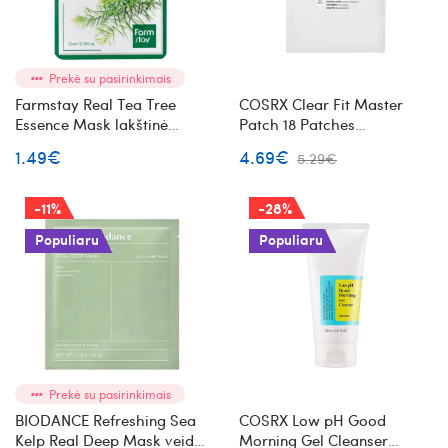
Prekė su pasirinkimais
Farmstay Real Tea Tree
COSRX Clear Fit Master
Essence Mask lakštinė
Patch 18 Patches
veido kaukė su arbatmedžiu
pleistriukai spuogams
1.49€
4.69€
5.29€
-11%
-28%
Populiaru
Populiaru
Prekė su pasirinkimais
BIODANCE Refreshing Sea
COSRX Low pH Good
Kelp Real Deep Mask veido
Morning Gel Cleanser