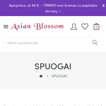
x
Apsipirkus už 69 € – TRIMAY mini kremas su peptidais
dovanų ✨
0
SPUOGAI
SPUOGAI