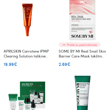
Prekė su pasirinkimais
APRILSKIN Carrotene IPMP
SOME BY MI Real Snail Skin
Clearing Solution taškinė
Barrier Care Mask lakštinė
priemonė odos
veido kaukė su sraigių
19.99€
2.69€
netobulumams mažinti
mucinu