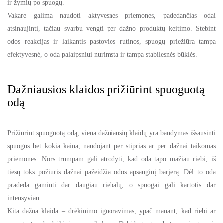
ir žymių po spuogų.
Vakare galima naudoti aktyvesnes priemones, padedančias odai
atsinaujinti, tačiau svarbu vengti per dažno produktų keitimo. Stebint
odos reakcijas ir laikantis pastovios rutinos, spuogų priežiūra tampa
efektyvesnė, o oda palaipsniui nurimsta ir tampa stabilesnės būklės.
Dažniausios klaidos prižiūrint spuoguotą
odą
Prižiūrint spuoguotą odą, viena dažniausių klaidų yra bandymas išsausinti
spuogus bet kokia kaina, naudojant per stiprias ar per dažnai taikomas
priemones. Nors trumpam gali atrodyti, kad oda tapo mažiau riebi, iš
tiesų toks požiūris dažnai pažeidžia odos apsauginį barjerą. Dėl to oda
pradeda gaminti dar daugiau riebalų, o spuogai gali kartotis dar
intensyviau.
Kita dažna klaida – drėkinimo ignoravimas, ypač manant, kad riebi ar