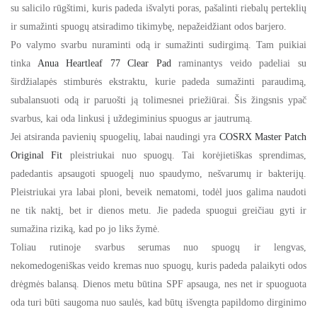
su salicilo rūgštimi, kuris padeda išvalyti poras, pašalinti riebalų perteklių
ir sumažinti spuogų atsiradimo tikimybę, nepažeidžiant odos barjero.
Po valymo svarbu nuraminti odą ir sumažinti sudirgimą. Tam puikiai
tinka
Anua Heartleaf 77 Clear Pad
raminantys veido padeliai su
širdžialapės stimburės ekstraktu, kurie padeda sumažinti paraudimą,
subalansuoti odą ir paruošti ją tolimesnei priežiūrai. Šis žingsnis ypač
svarbus, kai oda linkusi į uždegiminius spuogus ar jautrumą.
Jei atsiranda pavienių spuogelių, labai naudingi yra
COSRX Master Patch
Original Fit
pleistriukai nuo spuogų. Tai korėjietiškas sprendimas,
padedantis apsaugoti spuogelį nuo spaudymo, nešvarumų ir bakterijų.
Pleistriukai yra labai ploni, beveik nematomi, todėl juos galima naudoti
ne tik naktį, bet ir dienos metu. Jie padeda spuogui greičiau gyti ir
sumažina riziką, kad po jo liks žymė.
Toliau rutinoje svarbus serumas nuo spuogų ir lengvas,
nekomedogeniškas veido kremas nuo spuogų, kuris padeda palaikyti odos
drėgmės balansą. Dienos metu būtina SPF apsauga, nes net ir spuoguota
oda turi būti saugoma nuo saulės, kad būtų išvengta papildomo dirginimo