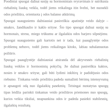
Poodiniai spuogai dažnai susiję su hormoniniais svyravimais ir sutrikusia
riebalinių liaukų veikla, todėl jiems reikalinga itin švelni, bet nuosekli
odos priežiūra, orientuota į odos balanso atkūrimą.
Spuogai suaugusiems dažniausiai pasireiškia apatinėje veido dalyje –
smakro, žandikaulio ir kaklo srityse. Šio tipo spuogai dažnai susiję su
hormonais, stresu, miego trūkumu ar ilgalaikiu odos barjero silpnėjimu.
Spuogai suaugusiems gali kartotis net ir tada, kai paauglystėje odos
problemų nebuvo, todėl jiems reikalingas kitoks, labiau subalansuotas
požiūris.
Spuogai paauglystėje dažniausiai atsiranda dėl aktyvesnės riebalinių
liaukų veiklos ir hormoninių pokyčių. Jie dažnai pasireiškia kaktos,
nosies ir smakro srityse, gali būti lydimi inkštirų ir padidėjusio odos
riebumo. Tinkama veido priežiūra padeda sumažinti bėrimų intensyvumą
ir apsaugoti odą nuo ilgalaikių pasekmių.
Teisingai nustatytas spuogų
tipas leidžia parinkti tinkamas veido priežiūros priemones nuo spuogų,
kurios veikia tiksliai, neapsunkina odos ir padeda pasiekti stabilesnių,
ilgalaikių rezultatų.