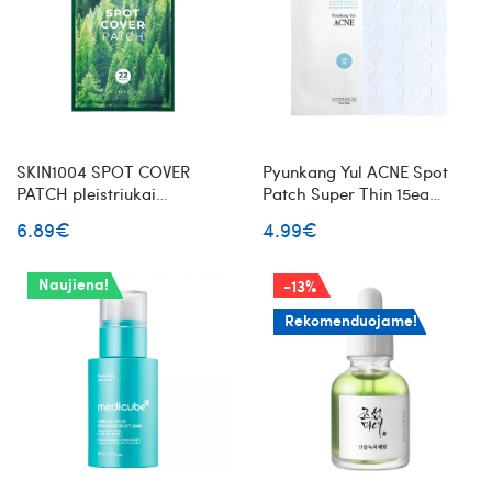
SKIN1004 SPOT COVER
Pyunkang Yul ACNE Spot
PATCH pleistriukai
Patch Super Thin 15ea
spuogams
pleistriukai spuogams
6.89€
4.99€
Naujiena!
-13%
Rekomenduojame!