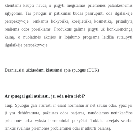
klientams kaupti naudą ir įsigyti mėgstamas priemones palankesnėmis
sąlygomis. Tai patogus ir patikimas būdas pasirūpinti oda ilgalaikėje
perspektyvoje, renkantis kokybišką korėjietišką kosmetiką, pritaikytą
realiems odos poreikiams. Produktus galima įsigyti už konkurencingą
kainą, o nuolatinės akcijos ir lojalumo programa leidžia sutaupyti
ilgalaikėje perspektyvoje.
Dažniausiai užduodami klausimai apie spuogus (DUK)
Ar spuogai gali atsirasti, jei oda nėra riebi?
Taip. Spuogai gali atsirasti ir esant normaliai ar net sausai odai, ypač jei
ji yra dehidratuota, pažeistas odos barjeras, naudojamos netinkančios
priemonės arba vyksta hormoniniai pokyčiai. Tokiais atvejais svarbu
rinktis švelnias priemones probleminei odai ir atkurti balansą.