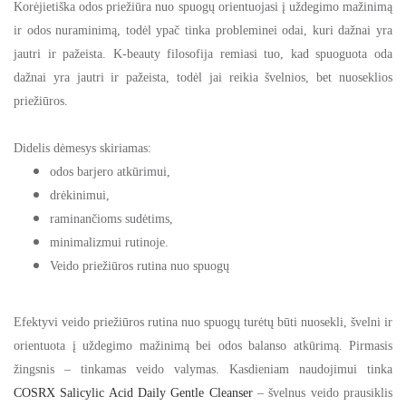
Korėjietiška odos priežiūra nuo spuogų orientuojasi į uždegimo mažinimą
ir odos nuraminimą, todėl ypač tinka probleminei odai, kuri dažnai yra
jautri ir pažeista. K-beauty filosofija remiasi tuo, kad spuoguota oda
dažnai yra jautri ir pažeista, todėl jai reikia švelnios, bet nuoseklios
priežiūros.
Didelis dėmesys skiriamas:
odos barjero atkūrimui,
drėkinimui,
raminančioms sudėtims,
minimalizmui rutinoje.
Veido priežiūros rutina nuo spuogų
Efektyvi veido priežiūros rutina nuo spuogų turėtų būti nuosekli, švelni ir
orientuota į uždegimo mažinimą bei odos balanso atkūrimą. Pirmasis
žingsnis – tinkamas veido valymas. Kasdieniam naudojimui tinka
COSRX Salicylic Acid Daily Gentle Cleanser
– švelnus veido prausiklis