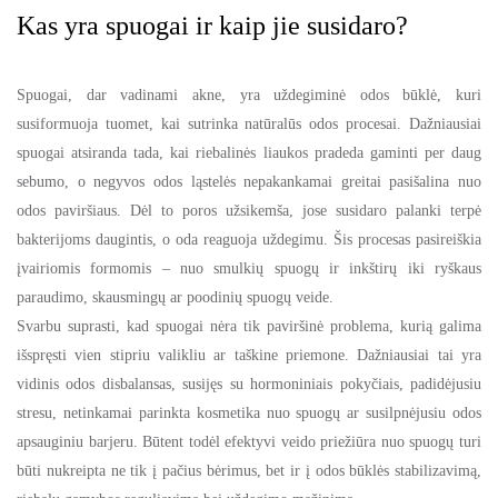
Kas yra spuogai ir kaip jie susidaro?
Spuogai, dar vadinami akne, yra uždegiminė odos būklė, kuri
susiformuoja tuomet, kai sutrinka natūralūs odos procesai. Dažniausiai
spuogai atsiranda tada, kai riebalinės liaukos pradeda gaminti per daug
sebumo, o negyvos odos ląstelės nepakankamai greitai pasišalina nuo
odos paviršiaus. Dėl to poros užsikemša, jose susidaro palanki terpė
bakterijoms daugintis, o oda reaguoja uždegimu. Šis procesas pasireiškia
įvairiomis formomis – nuo smulkių spuogų ir inkštirų iki ryškaus
paraudimo, skausmingų ar poodinių spuogų veide.
Svarbu suprasti, kad spuogai nėra tik paviršinė problema, kurią galima
išspręsti vien stipriu valikliu ar taškine priemone. Dažniausiai tai yra
vidinis odos disbalansas, susijęs su hormoniniais pokyčiais, padidėjusiu
stresu, netinkamai parinkta kosmetika nuo spuogų ar susilpnėjusiu odos
apsauginiu barjeru. Būtent todėl efektyvi veido priežiūra nuo spuogų turi
būti nukreipta ne tik į pačius bėrimus, bet ir į odos būklės stabilizavimą,