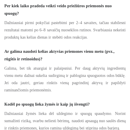
Per kiek laiko pradeda veikti veido priežiūros priemonės nuo
spuogų?
Dažniausiai pirmi pokyčiai pastebimi per 2–4 savaites, tačiau stabilesni
rezultatai matomi po 6–8 savaičių nuoseklios rutinos. Svarbiausia nekeisti
produktų kas kelias dienas ir stebėti odos reakcijas.
Ar galima naudoti kelias aktyvias priemones vienu metu (pvz.,
rūgštis ir retinoidus)?
Galima, bet tik atsargiai ir palaipsniui. Per daug aktyvių ingredientų
vienu metu dažnai sukelia sudirgimą ir pablogina spuoguotos odos būklę.
Jei oda jautri, geriau rinktis vieną pagrindinį aktyvą ir papildyti
raminančiomis priemonėmis.
Kodėl po spuogų lieka žymės ir kaip jų išvengti?
Dažniausiai žymės lieka dėl uždegimo ir spuogų spaudymo. Norint
sumažinti riziką, svarbu neliesti bėrimų, naudoti apsaugą nuo saulės dieną
ir rinktis priemones, kurios ramina uždegimą bei stiprina odos barjerą.