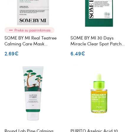
Prekė su pasirinkimais
SOME BY MI Real Teatree
SOME BY MI 30 Days
Calming Care Mask
Miracle Clear Spot Patch
raminanti lakštinė veido
18pcs pleistriukai spuogams
2.69€
6.49€
kaukė su arbatmedžiu
Round Lab Pine Calming
PURITO Azelaic Acid 10