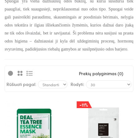
Spuogai yra viena dažniausių odos būklių, su kuria susiduria tiek
paaugliai, tiek suaugusieji, nepriklausomai nuo odos tipo. Spuogai veide
gali pasireikšti paraudimu, skausmingais ar poodiniais bėrimais, nelygia
odos tekstūra ir ilgiau išliekančiomis žymėmis, kurios dažnai daro įtaką
ne tik odos išvaizdai, bet ir savijautai. Ši problema nėra susijusi su prasta
odos higiena – dažniausiai ji kyla dėl uždegiminių procesų, hormonų
svyravimų, padidėjusios riebalų gamybos ar susilpnėjusio odos barjero.
Prekių palyginimas (0)
Rūšiuoti pagal:
Rodyti:
-11%