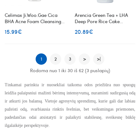
Celimax Ji.Woo.Gae Cica
Arencia Green Tea + LHA
BHA Acne Foam Cleansing
Deep Pore Rice Cake
poras valantis veido
Cleanser poras valantis
15.99€
20.89€
prausiklis su salicilo
veido prausiklis
rūgštimi
1
2
3
>
>|
Rodoma nuo 1 iki 30 iš 62 (3 puslapių)
Tinkamai parinkta ir nuosekliai taikoma odos priežiūra nuo spuogų
leidžia palaipsniui mažinti bėrimų intensyvumą, nuraminti sudirgusią odą
ir atkurti jos balansą. Vietoje agresyvių sprendimų, kurie gali dar labiau
pažeisti odą, svarbiausia rinktis švelnias, bet veiksmingas priemones,
padedančias odai atsistatyti ir palaikyti stabilesnę, sveikesnę būklę
ilgalaikėje perspektyvoje.