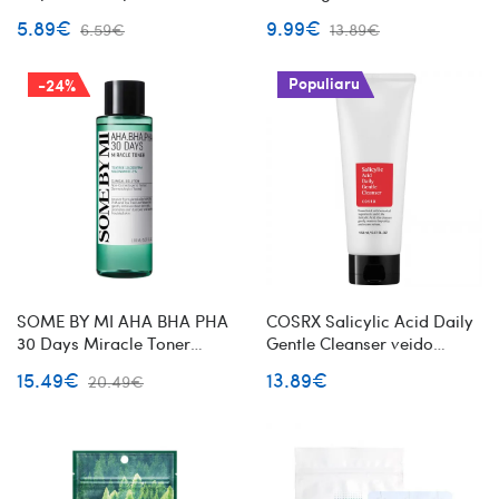
kaukė su jūros dumbliais
švelniai rūgštinis veido
5.89€
9.99€
6.59€
13.89€
prausiklis
Populiaru
-24%
SOME BY MI AHA BHA PHA
COSRX Salicylic Acid Daily
30 Days Miracle Toner
Gentle Cleanser veido
veido toneris probleminei
prausiklis su salicilo
15.49€
13.89€
20.49€
odai
rūgštimi