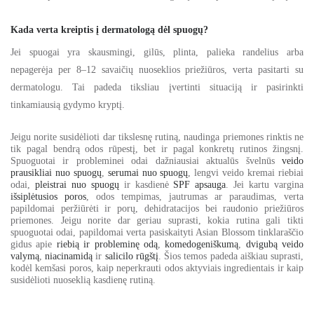
Kada verta kreiptis į dermatologą dėl spuogų?
Jei spuogai yra skausmingi, gilūs, plinta, palieka randelius arba
nepagerėja per 8–12 savaičių nuoseklios priežiūros, verta pasitarti su
dermatologu. Tai padeda tiksliau įvertinti situaciją ir pasirinkti
tinkamiausią gydymo kryptį.
Jeigu norite susidėlioti dar tikslesnę rutiną, naudinga priemones rinktis ne
tik pagal bendrą odos rūpestį, bet ir pagal konkretų rutinos žingsnį.
Spuoguotai ir probleminei odai dažniausiai aktualūs švelnūs
veido
prausikliai nuo spuogų
,
serumai nuo spuogų
, lengvi veido kremai riebiai
odai,
pleistrai nuo spuogų
ir kasdienė
SPF apsauga
. Jei kartu vargina
išsiplėtusios poros
, odos tempimas, jautrumas ar paraudimas, verta
papildomai peržiūrėti ir porų, dehidratacijos bei raudonio priežiūros
priemones.
Jeigu norite dar geriau suprasti, kokia rutina gali tikti
spuoguotai odai, papildomai verta pasiskaityti Asian Blossom tinklaraščio
gidus apie
riebią ir probleminę odą
,
komedogeniškumą
,
dvigubą veido
valymą
,
niacinamidą
ir
salicilo rūgštį
. Šios temos padeda aiškiau suprasti,
kodėl kemšasi poros, kaip neperkrauti odos aktyviais ingredientais ir kaip
susidėlioti nuoseklią kasdienę rutiną.