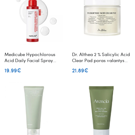
Medicube Hypochlorous
Dr. Althea 2 % Salicylic Acid
Acid Daily Facial Spray
Clear Pad poras valantys
raminanti veido dulksna
veido padeliai su salicilo
19.99€
21.89€
rūgštimi