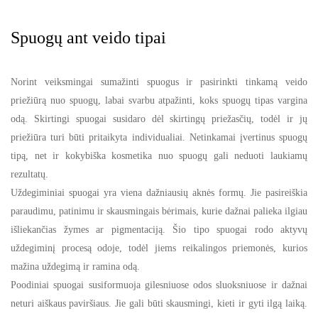
Spuogų ant veido tipai
Norint veiksmingai sumažinti spuogus ir pasirinkti tinkamą veido
priežiūrą nuo spuogų, labai svarbu atpažinti, koks spuogų tipas vargina
odą. Skirtingi spuogai susidaro dėl skirtingų priežasčių, todėl ir jų
priežiūra turi būti pritaikyta individualiai. Netinkamai įvertinus spuogų
tipą, net ir kokybiška kosmetika nuo spuogų gali neduoti laukiamų
rezultatų.
Uždegiminiai spuogai yra viena dažniausių aknės formų. Jie pasireiškia
paraudimu, patinimu ir skausmingais bėrimais, kurie dažnai palieka ilgiau
išliekančias žymes ar pigmentaciją. Šio tipo spuogai rodo aktyvų
uždegiminį procesą odoje, todėl jiems reikalingos priemonės, kurios
mažina uždegimą ir ramina odą.
Poodiniai spuogai susiformuoja gilesniuose odos sluoksniuose ir dažnai
neturi aiškaus paviršiaus. Jie gali būti skausmingi, kieti ir gyti ilgą laiką.