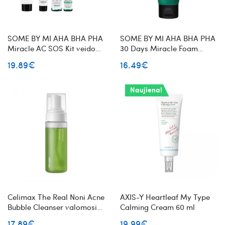
SOME BY MI AHA BHA PHA
SOME BY MI AHA BHA PHA
Miracle AC SOS Kit veido
30 Days Miracle Foam
priežiūros rinkinys su
veido prausiklis probleminei
19.89€
16.49€
rūgštimis
odai
Naujiena!
Celimax The Real Noni Acne
AXIS-Y Heartleaf My Type
Bubble Cleanser valomosios
Calming Cream 60 ml
veido putos su noni vaisiumi
17.89€
19.99€