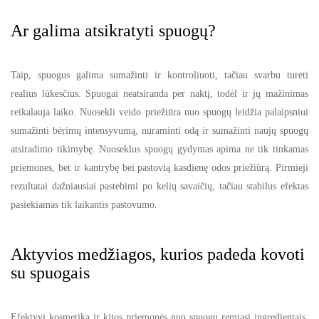
Ar galima atsikratyti spuogų?
Taip, spuogus galima sumažinti ir kontroliuoti, tačiau svarbu turėti
realius lūkesčius. Spuogai neatsiranda per naktį, todėl ir jų mažinimas
reikalauja laiko. Nuosekli veido priežiūra nuo spuogų leidžia palaipsniui
sumažinti bėrimų intensyvumą, nuraminti odą ir sumažinti naujų spuogų
atsiradimo tikimybę. Nuoseklus spuogų gydymas apima ne tik tinkamas
priemones, bet ir kantrybę bei pastovią kasdienę odos priežiūrą. Pirmieji
rezultatai dažniausiai pastebimi po kelių savaičių, tačiau stabilus efektas
pasiekiamas tik laikantis pastovumo.
Aktyvios medžiagos, kurios padeda kovoti
su spuogais
Efektyvi kosmetika ir kitos priemonės nuo spuogų remiasi ingredientais,