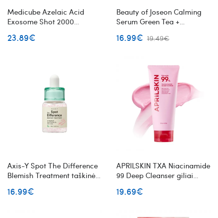
Medicube Azelaic Acid
Beauty of Joseon Calming
Exosome Shot 2000
Serum Green Tea +
serumas su
Panthenol raminantis veido
23.89€
16.99€
19.49€
mikroadatėlėmis ir azelaino
serumas su žaliąja arbata ir
rūgštimi
pantenoliu
Axis-Y Spot The Difference
APRILSKIN TXA Niacinamide
Blemish Treatment taškinė
99 Deep Cleanser giliai
priemonė spuogams
valantis veido prausiklis
16.99€
19.69€