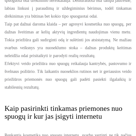
spuoguota oda drėkinimo nereikalauja. Dehidratuota oda tampa jautresnė,
labiau linkusi į paraudimą ir uždegiminius bėrimus, todėl tinkamas
drėkinimas yra būtinas bet kokio tipo spuoguotai odai.
Taip pat dažnai daroma klaida – per agresyvi kosmetika nuo spuogų, per
dažnas šveitimas ar kelių aktyvių ingredientų naudojimas vienu metu.
Tokia priežiūra gali sudirginti odą ir sulėtinti jos atsistatymą. Ne mažiau
svarbus veiksnys yra nuoseklumo stoka – dažnas produktų keitimas
neleidžia odai prisitaikyti ir parodyti realių rezultatų.
Efektyvi veido priežiūra nuo spuogų reikalauja kantrybės, pastovumo ir
švelnaus požiūrio. Tik laikantis nuoseklios rutinos net ir geriausios veido
priežiūros priemonės nuo spuogų gali padėti pasiekti ilgalaikių ir
stabilesnių rezultatų.
Kaip pasirinkti tinkamas priemones nuo
spuogų ir kur jas įsigyti internetu
Renkantis kosmetiką nuo spuogų internetu, svarbu vertinti ne tik pačius