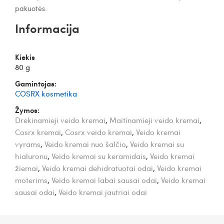
pakuotės.
Informacija
Kiekis
80 g
Gamintojas:
COSRX kosmetika
Žymos:
Drėkinamieji veido kremai
,
Maitinamieji veido kremai
,
Cosrx kremai
,
Cosrx veido kremai
,
Veido kremai
vyrams
,
Veido kremai nuo šalčio
,
Veido kremai su
hialuronu
,
Veido kremai su keramidais
,
Veido kremai
žiemai
,
Veido kremai dehidratuotai odai
,
Veido kremai
moterims
,
Veido kremai labai sausai odai
,
Veido kremai
sausai odai
,
Veido kremai jautriai odai