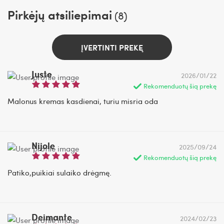
Pirkėjų atsiliepimai
(8)
ĮVERTINTI PREKĘ
Juste
2026/01/22
Rekomenduotų šią prekę
Malonus kremas kasdienai, turiu misria oda
Nijole
2025/09/24
Rekomenduotų šią prekę
Patiko,puikiai sulaiko drėgmę.
Deimante
2024/02/23