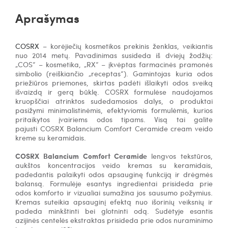
Aprašymas
COSRX
– korėjiečių kosmetikos prekinis ženklas, veikiantis
nuo 2014 metų. Pavadinimas susideda iš dviejų žodžių:
„COS“ – kosmetika, „RX“ – įkvėptas farmacinės pramonės
simbolio (reiškiančio „receptas“). Gamintojas kuria odos
priežiūros priemones, skirtas padėti išlaikyti odos sveiką
išvaizdą ir gerą būklę. COSRX formulėse naudojamos
kruopščiai atrinktos sudedamosios dalys, o produktai
pasižymi minimalistinėmis, efektyviomis formulėmis, kurios
pritaikytos įvairiems odos tipams.
Visą tai galite
pajusti COSRX Balancium Comfort Ceramide cream veido
kreme su keramidais.
COSRX Balancium Comfort Ceramide
l
engvos tekstūros,
aukštos koncentracijos veido kremas su keramidais
,
padedantis
palaikyti odos apsauginę funkciją ir drėgmės
balansą
. Formulėje esantys ingredientai prisideda prie
odos komforto
ir vizualiai sumažina jos sausumo požymius.
Kremas suteikia
apsauginį efektą nuo išorinių veiksnių
ir
padeda
minkštinti bei glotninti odą
. Sudėtyje esantis
azijinės centelės ekstraktas
prisideda prie
odos nuraminimo