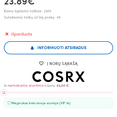
23.89€
Kaina lojalumo taškais:
2389
Suteikiama taškų už šią prekę:
48
Išparduota
INFORMUOTI ATSIRADUS
Į NORŲ SĄRAŠĄ
nemokamo siuntimo
Iki
trūksta:
45,00 €
Mėginukas kiekvienoje siuntoje (VIP 3x)