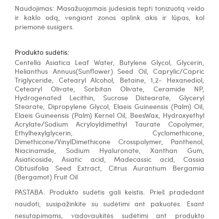
Naudojimas: 
Masažuojamais judesiais tepti tonizuotą veido 
ir kaklo odą, vengiant zonos aplink akis ir lūpas, kol 
priemonė susigers
.
Produkto sudėtis:
Centella Asiatica Leaf Water, Butylene Glycol, Glycerin,
Helianthus Annuus(Sunflower) Seed Oil, Caprylic/Capric
Triglyceride, Cetearyl Alcohol, Betaine, 1,2- Hexanediol,
Cetearyl Olivate, Sorbitan Olivate, Ceramide NP,
Hydrogenated Lecithin, Sucrose Distearate, Glyceryl
Stearate, Dipropylene Glycol, Elaeis Guineensis (Palm) Oil,
Elaeis Guineensis (Palm) Kernel Oil, BeesWax, Hydroxyethyl
Acrylate/Sodium Acryloyldimethyl Taurate Copolymer,
Ethylhexylglycerin, Cyclomethicone,
Dimethicone/VinylDimethicone Crosspolymer, Panthenol,
Niacinamide, Sodium Hyaluronate, Xanthan Gum,
Asiaticoside, Asiatic acid, Madecassic acid, Cassia
Obtusifolia Seed Extract, Citrus Aurantium Bergamia
(Bergamot) Fruit Oil
PASTABA. Produkto sudėtis gali keistis. Prieš pradedant
naudoti, susipažinkite su sudėtimi ant pakuotės. Esant
nesutapimams, vadovaukitės sudėtimi ant produkto