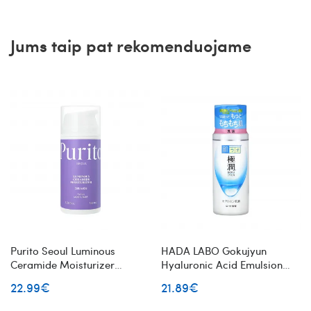
Jums taip pat rekomenduojame
Purito Seoul Luminous
HADA LABO Gokujyun
Ceramide Moisturizer
Hyaluronic Acid Emulsion
drėkinantis kremas su
veido emulsija su hialurono
22.99€
21.89€
keramidais
rūgštimi