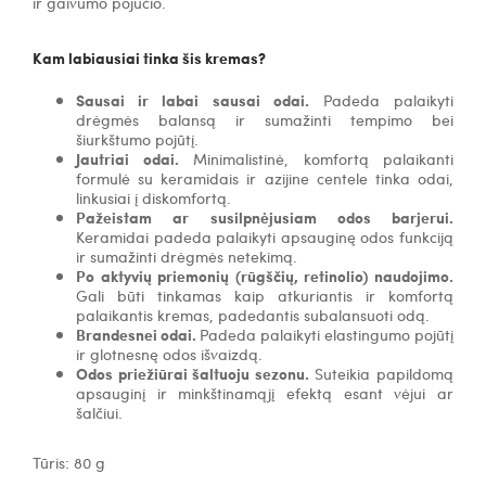
ir gaivumo pojūčio
.
Kam labiausiai tinka šis kremas?
Sausai ir labai sausai odai.
Padeda palaikyti
drėgmės balansą ir sumažinti tempimo bei
šiurkštumo pojūtį.
Jautriai odai.
Minimalistinė, komfortą palaikanti
formulė su keramidais ir azijine centele tinka odai,
linkusiai į diskomfortą.
Pažeistam ar susilpnėjusiam odos barjerui.
Keramidai padeda palaikyti apsauginę odos funkciją
ir sumažinti drėgmės netekimą.
Po aktyvių priemonių (rūgščių, retinolio) naudojimo.
Gali būti tinkamas kaip atkuriantis ir komfortą
palaikantis kremas, padedantis subalansuoti odą.
Brandesnei odai.
Padeda palaikyti elastingumo pojūtį
ir glotnesnę odos išvaizdą.
Odos priežiūrai šaltuoju sezonu.
Suteikia papildomą
apsauginį ir minkštinamąjį efektą esant vėjui ar
šalčiui.
Tūris: 80 g