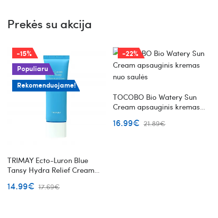
Prekės su akcija
-15%
-22%
Populiaru
Rekomenduojame!
TOCOBO Bio Watery Sun
Cream apsauginis kremas
nuo saulės
16.99€
21.89€
TRIMAY Ecto-Luron Blue
Tansy Hydra Relief Cream
drėkinantis veido kremas su
14.99€
17.69€
alavijais