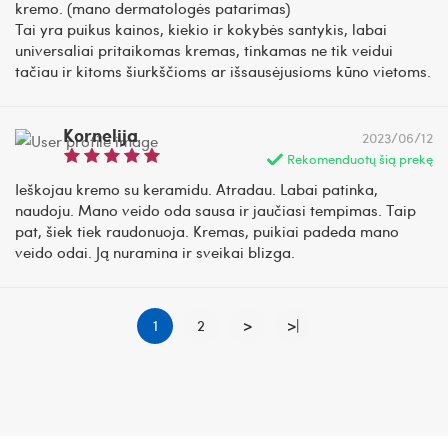
kremo. (mano dermatologės patarimas)
Tai yra puikus kainos, kiekio ir kokybės santykis, labai
universaliai pritaikomas kremas, tinkamas ne tik veidui
tačiau ir kitoms šiurkščioms ar išsausėjusioms kūno vietoms.
Kornelija
2023/06/12
Rekomenduotų šią prekę
Ieškojau kremo su keramidu. Atradau. Labai patinka,
naudoju. Mano veido oda sausa ir jaučiasi tempimas. Taip
pat, šiek tiek raudonuoja. Kremas, puikiai padeda mano
veido odai. Ją nuramina ir sveikai blizga.
1
2
>
>|