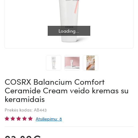
Loading...
Loading...
COSRX Balancium Comfort
Ceramide Cream veido kremas su
keramidais
Prekės kodas:
AB443
Atsiliepimų: 8