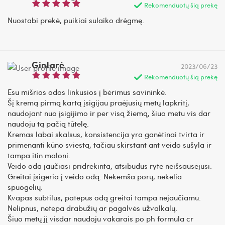
Rekomenduotų šią prekę
Nuostabi prekė, puikiai sulaiko drėgmę.
Gintarė
2023/06/23
Rekomenduotų šią prekę
Esu mišrios odos linkusios į bėrimus savininkė.
Šį kremą pirmą kartą įsigijau praėjusių metų lapkritį,
naudojant nuo įsigijimo ir per visą žiemą, šiuo metu vis dar
naudoju tą pačią tūtelę.
Kremas labai skalsus, konsistencija yra ganėtinai tvirta ir
primenanti kūno sviestą, tačiau skirstant ant veido sušyla ir
tampa itin maloni.
Veido oda jaučiasi pridrėkinta, atsibudus ryte neišsausėjusi.
Greitai įsigeria į veido odą. Nekemša porų, nekelia
spuogelių.
Kvapas subtilus, patepus odą greitai tampa nejaučiamu.
Nelipnus, netepa drabužių ar pagalvės užvalkalų.
Šiuo metų jį visdar naudoju vakarais po ph formula cr