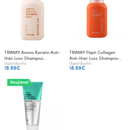
TRIMAY Amino Keratin Anti-
TRIMAY Pepti Collagen
Hair Loss Shampoo
Anti-Hair Loss Shampoo
Išparduota
Išparduota
šampūnas mažinantis
plaukų šampūnas su
18.69€
18.69€
plaukų slinkimą
peptidais ir kolagenu
Naujiena!