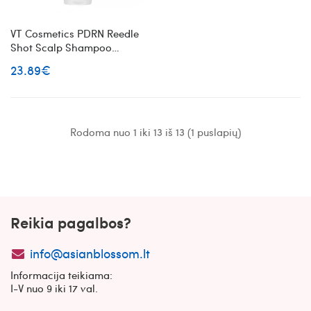
VT Cosmetics PDRN Reedle
Shot Scalp Shampoo
šampūnas su
23.89€
mikroadatėlėmis
Rodoma nuo 1 iki 13 iš 13 (1 puslapių)
Reikia pagalbos?
info@asianblossom.lt
Informacija teikiama:
I-V nuo 9 iki 17 val.