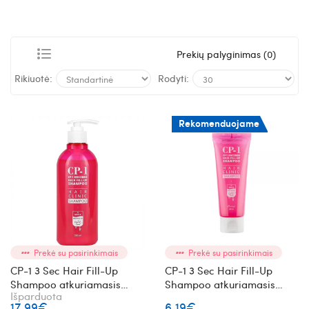
Prekių palyginimas (0)
Rikiuotė:
Rodyti:
Rekomenduojame
Prekė su pasirinkimais
Prekė su pasirinkimais
CP-1 3 Sec Hair Fill-Up
CP-1 3 Sec Hair Fill-Up
Shampoo atkuriamasis
Shampoo atkuriamasis
Išparduota
plaukų šampūnas
plaukų šampūnas 100 ml
17.99€
6.19€