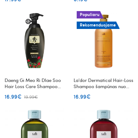
Populiaru
Rekomenduojame
Daeng Gi Meo Ri Dlae Soo
La'dor Dermatical Hair-Loss
Hair Loss Care Shampoo
Shampoo šampūnas nuo
šampūnas nuo plaukų
plaukų slinkimo ploniems
16.99€
16.99€
19.99€
slinkimo su žolelių
plaukams
ekstraktais