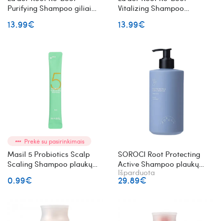
Purifying Shampoo giliai
Vitalizing Shampoo
valantis plaukų šampūnas
gaivinantis plaukų
13.99€
13.99€
šampūnas
Prekė su pasirinkimais
Masil 5 Probiotics Scalp
SOROCI Root Protecting
Scaling Shampoo plaukų
Active Shampoo plaukų
Išparduota
šampūnas su probiotikais 8
šampūnas
0.99€
29.89€
ml