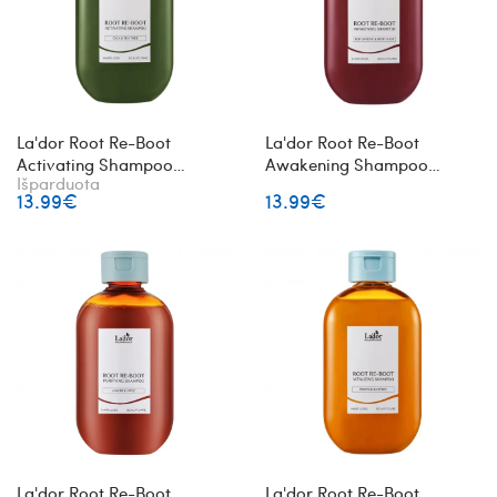
La'dor Root Re-Boot
La'dor Root Re-Boot
Activating Shampoo
Awakening Shampoo
Išparduota
tonizuojantis plaukų
gaivinantis plaukų
13.99€
13.99€
šampūnas
šampūnas
La'dor Root Re-Boot
La'dor Root Re-Boot