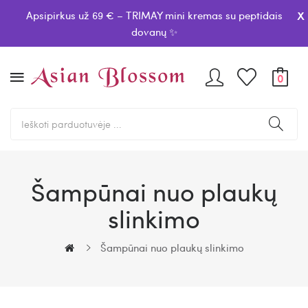
x
Apsipirkus už 69 € – TRIMAY mini kremas su peptidais
dovanų ✨
0
Šampūnai nuo plaukų
slinkimo
Šampūnai nuo plaukų slinkimo