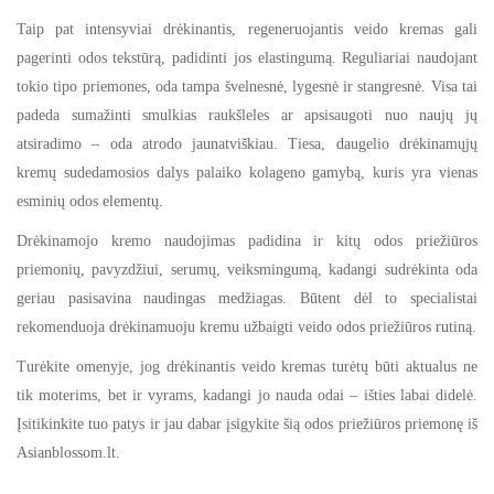
Taip pat intensyviai drėkinantis, regeneruojantis veido kremas gali
pagerinti odos tekstūrą, padidinti jos elastingumą. Reguliariai naudojant
tokio tipo priemones, oda tampa švelnesnė, lygesnė ir stangresnė. Visa tai
padeda sumažinti smulkias raukšleles ar apsisaugoti nuo naujų jų
atsiradimo – oda atrodo jaunatviškiau. Tiesa, daugelio drėkinamųjų
kremų sudedamosios dalys palaiko kolageno gamybą, kuris yra vienas
esminių odos elementų.
Drėkinamojo kremo naudojimas padidina ir kitų odos priežiūros
priemonių, pavyzdžiui, serumų, veiksmingumą, kadangi sudrėkinta oda
geriau pasisavina naudingas medžiagas. Būtent dėl to specialistai
rekomenduoja drėkinamuoju kremu užbaigti veido odos priežiūros rutiną.
Turėkite omenyje, jog drėkinantis veido kremas turėtų būti aktualus ne
tik moterims, bet ir vyrams, kadangi jo nauda odai – išties labai didelė.
Įsitikinkite tuo patys ir jau dabar įsigykite šią odos priežiūros priemonę iš
Asianblossom.lt.