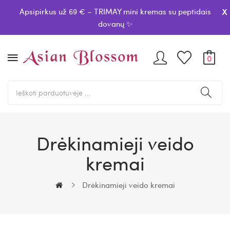
x
Apsipirkus už 69 € – TRIMAY mini kremas su peptidais
dovanų ✨
0
Drėkinamieji veido
kremai
Drėkinamieji veido kremai