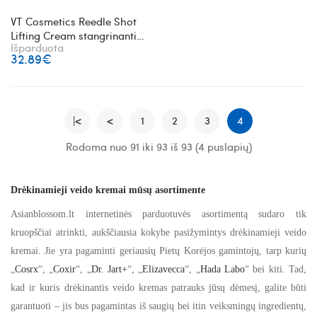
VT Cosmetics Reedle Shot
Lifting Cream stangrinantis
Išparduota
veido kremas
32.89€
|<
<
1
2
3
4
Rodoma nuo 91 iki 93 iš 93 (4 puslapių)
Drėkinamieji veido kremai mūsų asortimente
Asianblossom.lt internetinės parduotuvės asortimentą sudaro tik
kruopščiai atrinkti, aukščiausia kokybe pasižymintys drėkinamieji veido
kremai. Jie yra pagaminti geriausių Pietų Korėjos gamintojų, tarp kurių
„
Cosrx
“, „
Coxir
“, „
Dr. Jart+
“, „
Elizavecca
“, „
Hada Labo
“ bei kiti. Tad,
kad ir kuris drėkinantis veido kremas patrauks jūsų dėmesį, galite būti
garantuoti – jis bus pagamintas iš saugių bei itin veiksmingų ingredientų,