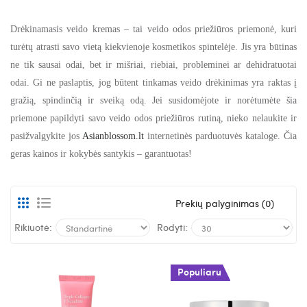
Drėkinamasis veido kremas – tai veido odos priežiūros priemonė, kuri
turėtų atrasti savo vietą kiekvienoje kosmetikos spintelėje. Jis yra būtinas
ne tik sausai odai, bet ir mišriai, riebiai, probleminei ar dehidratuotai
odai. Gi ne paslaptis, jog būtent tinkamas veido drėkinimas yra raktas į
gražią, spindinčią ir sveiką odą. Jei susidomėjote ir norėtumėte šia
priemone papildyti savo veido odos priežiūros rutiną, nieko nelaukite ir
pasižvalgykite jos
Asianblossom.lt
internetinės parduotuvės kataloge. Čia
geras kainos ir kokybės santykis – garantuotas!
Prekių palyginimas (0)
Rikiuotė:
Rodyti:
Populiaru