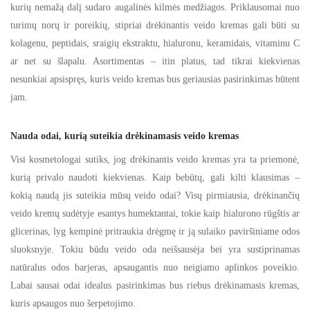
kurių nemažą dalį sudaro augalinės kilmės medžiagos. Priklausomai nuo
turimų norų ir poreikių, stipriai drėkinantis veido kremas gali būti su
kolagenu, peptidais, sraigių ekstraktu, hialuronu, keramidais, vitaminu C
ar net su šlapalu. Asortimentas – itin platus, tad tikrai kiekvienas
nesunkiai apsispręs, kuris veido kremas bus geriausias pasirinkimas būtent
jam.
Nauda odai, kurią suteikia drėkinamasis veido kremas
Visi kosmetologai sutiks, jog drėkinantis veido kremas yra ta priemonė,
kurią privalo naudoti kiekvienas. Kaip bebūtų, gali kilti klausimas –
kokią naudą jis suteikia mūsų veido odai? Visų pirmiausia, drėkinančių
veido kremų sudėtyje esantys humektantai, tokie kaip hialurono rūgštis ar
glicerinas, lyg kempinė pritraukia drėgmę ir ją sulaiko paviršiniame odos
sluoksnyje. Tokiu būdu veido oda neišsausėja bei yra sustiprinamas
natūralus odos barjeras, apsaugantis nuo neigiamo aplinkos poveikio.
Labai sausai odai idealus pasirinkimas bus riebus drėkinamasis kremas,
kuris apsaugos nuo šerpetojimo.