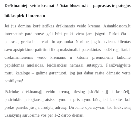
Drėkinamieji veido kremai iš Asianblossom.lt – paprastas ir patogus
būdas pirkti internetu
Jei jus domina korėjietiškas drėkinantis veido kremas, Asianblossom.lt
internetinė parduotuvė gali būti puiki vieta jam įsigyti. Pirkti čia –
paprasta, greita ir neretai itin apsimoka. Norime, jog kiekvienas klientas
savo apsipirkimo patirtimi liktų maksimaliai patenkintas, todėl reguliariai
drėkinamiesiems veido kremams ir kitoms priemonėms taikome
papildomas nuolaidas, leidžiančias nemažai sutaupyti. Pasižvalgykite
mūsų kataloge – galime garantuoti, jog jau dabar rasite dėmesio vertą
pasiūlymą!
Išsirinkę drėkinamąjį veido kremą, tiesiog įsidėkite jį į krepšelį,
pasirinkite patogiausią atsiskaitymo ir pristatymo būdą bei laukite, kol
prekė pasieks jūsų nurodytą adresą. Dirbame operatyviai, tad kiekvieną
užsakymą suruošime vos per 1-2 darbo dienas.