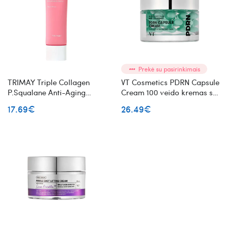
Prekė su pasirinkimais
TRIMAY Triple Collagen
VT Cosmetics PDRN Capsule
P.Squalane Anti-Aging
Cream 100 veido kremas su
Nourishing Cream
PDRN
17.69€
26.49€
maitinantis veido kremas su
kolagenu