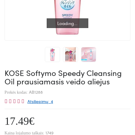
Loading...
Loading...
KOSE Softymo Speedy Cleansing
Oil prausiamasis veido aliejus
AB1288
Prekės kodas:
Atsiliepimų: 4
17.49€
1749
Kaina lojalumo taškais: