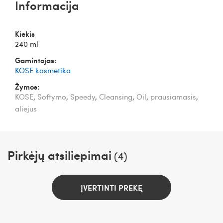
Informacija
Kiekis
240 ml
Gamintojas:
KOSE kosmetika
Žymos:
KOSE
,
Softymo
,
Speedy
,
Cleansing
,
Oil
,
prausiamasis
,
aliejus
Pirkėjų atsiliepimai
(4)
ĮVERTINTI PREKĘ