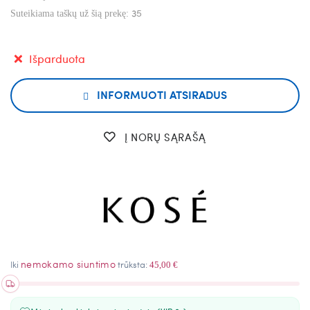
35
Suteikiama taškų už šią prekę:
Išparduota
INFORMUOTI ATSIRADUS
Į NORŲ SĄRAŠĄ
nemokamo siuntimo
Iki
trūksta:
45,00 €