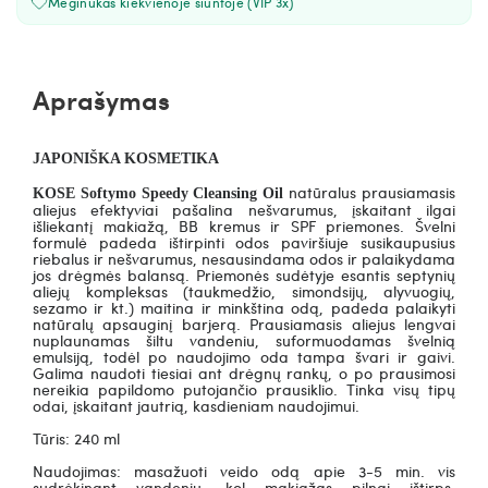
Mėginukas kiekvienoje siuntoje (VIP 3x)
Aprašymas
JAPONIŠKA KOSMETIKA
natūralus prausiamasis
KOSE Softymo Speedy Cleansing Oil
aliejus efektyviai pašalina nešvarumus, įskaitant ilgai
išliekantį makiažą, BB kremus ir SPF priemones. Švelni
formulė padeda ištirpinti odos paviršiuje susikaupusius
riebalus ir nešvarumus, nesausindama odos ir palaikydama
jos drėgmės balansą. Priemonės sudėtyje esantis
septynių
aliejų kompleksas
(taukmedžio, simondsijų, alyvuogių,
sezamo ir kt.) maitina ir minkština odą, padeda palaikyti
natūralų apsauginį barjerą. Prausiamasis aliejus lengvai
nuplaunamas šiltu vandeniu, suformuodamas švelnią
emulsiją, todėl po naudojimo oda tampa švari ir gaivi.
Galima naudoti tiesiai ant drėgnų rankų, o po prausimosi
nereikia papildomo putojančio prausiklio. Tinka visų tipų
odai, įskaitant jautrią, kasdieniam naudojimui.
Tūris: 240 ml
Naudojimas: masažuoti veido odą apie 3-5 min. vis
sudrėkinant vandeniu, kol makiažas pilnai ištirps.