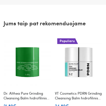
Jums taip pat rekomenduojame
Populiaru
Dr. Althea Pure Grinding
VT Cosmetics PDRN Grinding
Cleansing Balm hidrofilinis
Cleansing Balm hidrofilinis
valomasis veido balzamas
veido valymo balzamas su
21.89€
24.89€