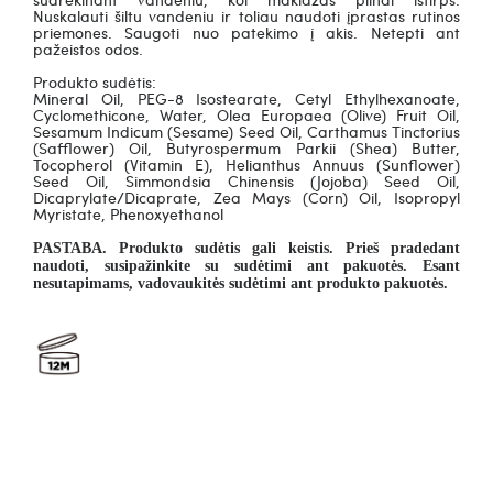
Nuskalauti šiltu vandeniu ir toliau naudoti įprastas rutinos
priemones. Saugoti nuo patekimo į akis. Netepti ant
pažeistos odos.
Produkto sudėtis:
Mineral Oil, PEG-8 Isostearate, Cetyl Ethylhexanoate,
Cyclomethicone, Water, Olea Europaea (Olive) Fruit Oil,
Sesamum Indicum (Sesame) Seed Oil, Carthamus Tinctorius
(Safflower) Oil, Butyrospermum Parkii (Shea) Butter,
Tocopherol (Vitamin E), Helianthus Annuus (Sunflower)
Seed Oil, Simmondsia Chinensis (Jojoba) Seed Oil,
Dicaprylate/Dicaprate, Zea Mays (Corn) Oil, Isopropyl
Myristate, Phenoxyethanol
PASTABA. Produkto sudėtis gali keistis. Prieš pradedant
naudoti, susipažinkite su sudėtimi ant pakuotės. Esant
nesutapimams, vadovaukitės sudėtimi ant produkto pakuotės.