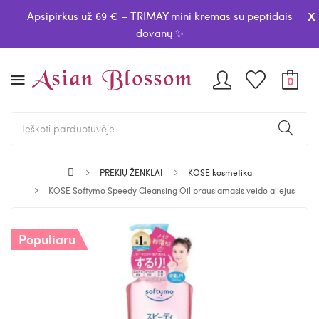
x
Apsipirkus už 69 € – TRIMAY mini kremas su peptidais
dovanų ✨
0
PREKIŲ ŽENKLAI
KOSE kosmetika
KOSE Softymo Speedy Cleansing Oil prausiamasis veido aliejus
Populiaru