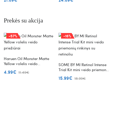
PDRN
Prekės su akcija
-57%
-16%
Haruen Oil Monster Matte
Yellow volelis veido
SOME BY MI Retinol Intense
priežiūrai
Trial Kit mini veido priemonių
4.99€
11.49€
rinkinys su retinoliu
15.99€
18.99€