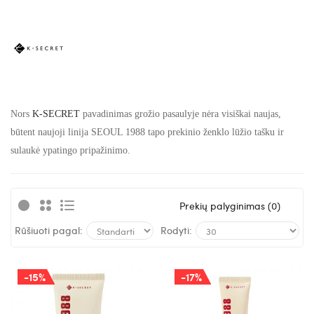
Nors
K-SECRET
pavadinimas grožio pasaulyje nėra visiškai naujas,
būtent naujoji linija SEOUL 1988 tapo prekinio ženklo lūžio tašku ir
sulaukė ypatingo pripažinimo.
Prekių palyginimas (0)
Rūšiuoti pagal:
Rodyti:
-15%
-17%