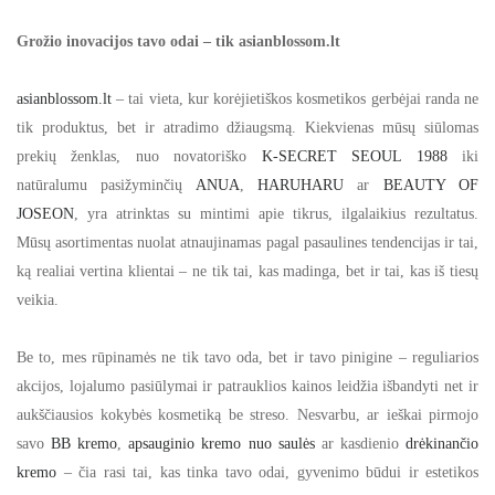
Grožio inovacijos tavo odai – tik asianblossom.lt
asianblossom.lt
– tai vieta, kur korėjietiškos kosmetikos gerbėjai randa ne
tik produktus, bet ir atradimo džiaugsmą. Kiekvienas mūsų siūlomas
prekių ženklas, nuo novatoriško
K-SECRET SEOUL 1988
iki
natūralumu pasižyminčių
ANUA
,
HARUHARU
ar
BEAUTY OF
JOSEON
, yra atrinktas su mintimi apie tikrus, ilgalaikius rezultatus.
Mūsų asortimentas nuolat atnaujinamas pagal pasaulines tendencijas ir tai,
ką realiai vertina klientai – ne tik tai, kas madinga, bet ir tai, kas iš tiesų
veikia.
Be to, mes rūpinamės ne tik tavo oda, bet ir tavo pinigine – reguliarios
akcijos, lojalumo pasiūlymai ir patrauklios kainos leidžia išbandyti net ir
aukščiausios kokybės kosmetiką be streso. Nesvarbu, ar ieškai pirmojo
savo
BB kremo
,
apsauginio kremo nuo saulės
ar kasdienio
drėkinančio
kremo
– čia rasi tai, kas tinka tavo odai, gyvenimo būdui ir estetikos