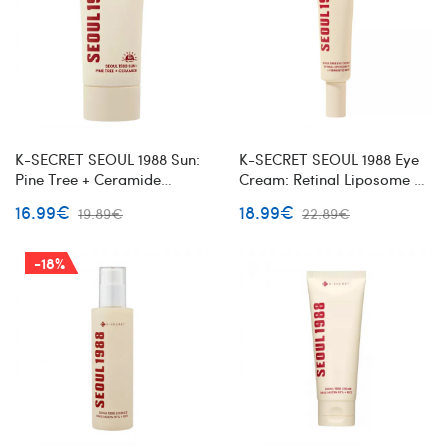
K-SECRET SEOUL 1988 Sun:
K-SECRET SEOUL 1988 Eye
Pine Tree + Ceramide
Cream: Retinal Liposome 4%
apsauginis kremas nuo
+ Fermented Bean paakių
16.99€
18.99€
19.89€
22.89€
saulės
kremas
-18%