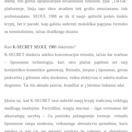
sėkmę. Itin greitai išpopuliarėjusi socialiniuose tinkluose, ypač „TikTok“
platformoje, linija tapo tikru atradimu tiek grožio entuziastams, tiek
profesionalams. SEOUL 1988 ne tik iš naujo apibrėžė prekės ženklo
kryptį, bet ir parodė, kaip galima suderinti moksliškai pagrįstas formules
su minimalistiniu, tačiau išraiškingu dizainu.
Kuo
K-SECRET SEOUL 198
8 išskirtinis?
K-SECRET išsiskiria aukštos koncentracijos retinaliu, tačiau dar svarbiau
– liposomine technologija, kuri nėra plačiai paplitusi net tarp
korėjietiškos kosmetikos gamintojų. Retinalis, įterptas į liposomas, geriau
įsiskverbia į gilesnius odos sluoksnius, veikia efektyviau ir sukelia mažiau
dirginimo. Tai itin aktualu jautriai, brandžiai ar į bėrimus linkusiai odai.
Įdomu tai, kad K-SECRET tarsi nubrėžė naują kryptį tradicinių veikliųjų
medžiagų naudojime. Pavyzdžiui, sraigių mucinas – ilgai vertinamas dėl
atkuriamųjų savybių – čia pasitinka pažangesnėje formoje: retinalis
liposomose tampa moderniu, veiksmingu alternatyviu sprendimu, kuris
suteikia tą patį (ar net geresnį) rezultatą be riebumo ar gleivėtumo