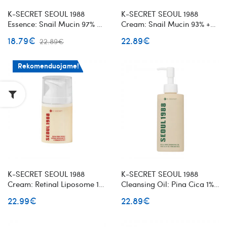
K-SECRET SEOUL 1988
K-SECRET SEOUL 1988
Essence: Snail Mucin 97% +
Cream: Snail Mucin 93% +
Rice veido esencija su
Rice veido kremas su
18.79€
22.89€
22.89€
sraigių mucinu
sraigių mucinu ir ryžiais
Rekomenduojame!
K-SECRET SEOUL 1988
K-SECRET SEOUL 1988
Cream: Retinal Liposome 1%
Cleansing Oil: Pina Cica 1%
+ Fermented Rice veido
+ Probiotics švelnus
22.99€
22.89€
kremas su retinaliu
valomasis veido aliejus