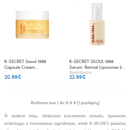
K-SECRET Seoul 1988
K-SECRET SEOUL 1988
Capsule Cream:
Serum: Retinal Liposome 2%
Išparduota
Niacinamide 5% + Yuja
+ Black Ginseng veido
20.89€
22.99€
skaistinantis veido kremas
serumas su retinaliu
Rodoma nuo 1 iki 8 iš 8 (1 puslapių)
Ši moderni linija, išsiskirianti koncentruotu retinaliu, liposomine
technologija ir fermentuotais ingredientais, atnešė K-SECRET pasaulinę