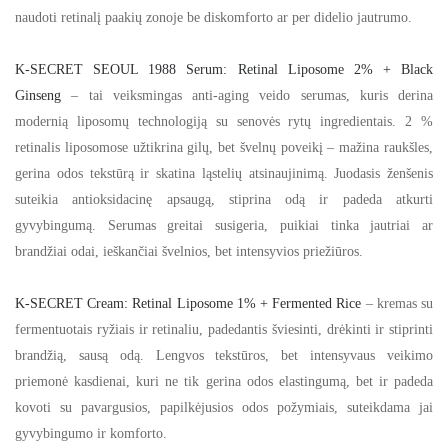
naudoti retinalį paakių zonoje be diskomforto ar per didelio jautrumo.
K-SECRET SEOUL 1988 Serum: Retinal Liposome 2% + Black
Ginseng
– tai veiksmingas anti-aging veido serumas, kuris derina
modernią liposomų technologiją su senovės rytų ingredientais. 2 %
retinalis liposomose užtikrina gilų, bet švelnų poveikį – mažina raukšles,
gerina odos tekstūrą ir skatina ląstelių atsinaujinimą. Juodasis ženšenis
suteikia antioksidacinę apsaugą, stiprina odą ir padeda atkurti
gyvybingumą. Serumas greitai susigeria, puikiai tinka jautriai ar
brandžiai odai, ieškančiai švelnios, bet intensyvios priežiūros.
K-SECRET Cream: Retinal Liposome 1% + Fermented Rice
– kremas su
fermentuotais ryžiais ir retinaliu, padedantis šviesinti, drėkinti ir stiprinti
brandžią, sausą odą. Lengvos tekstūros, bet intensyvaus veikimo
priemonė kasdienai, kuri ne tik gerina odos elastingumą, bet ir padeda
kovoti su pavargusios, papilkėjusios odos požymiais, suteikdama jai
gyvybingumo ir komforto.