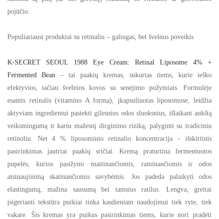
pojūčio.
Populiariausi produktai su retinaliu – galingas, bet švelnus poveikis
K-SECRET SEOUL 1988 Eye Cream: Retinal Liposome 4% +
Fermented Bean
– tai paakių kremas, sukurtas tiems, kurie ieško
efektyvios, tačiau švelnios kovos su senėjimo požymiais. Formulėje
esantis retinalis (vitamino A forma), įkapsuliuotas liposomose, leidžia
aktyviam ingredientui pasiekti gilesnius odos sluoksnius, išlaikant aukštą
veiksmingumą ir kartu mažesnį dirginimo riziką, palyginti su tradiciniu
retinoliu. Net 4 % liposominio retinalio koncentracija – išskirtinis
pasirinkimas jautriai paakių sričiai.
Kremą praturtina fermentuotos
pupelės, kurios pasižymi maitinančiomis, raminančiomis ir odos
atsinaujinimą skatinančiomis savybėmis. Jos padeda palaikyti odos
elastingumą, mažina sausumą bei tamsius ratilus. Lengva, greitai
įsigerianti tekstūra puikiai tinka kasdieniam naudojimui tiek ryte, tiek
vakare. Šis kremas yra puikus pasirinkimas tiems, kurie nori pradėti