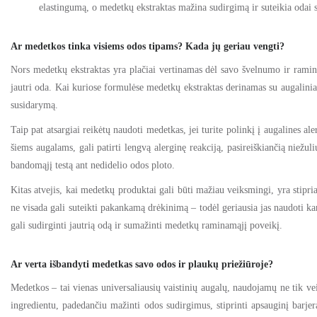
elastingumą, o medetkų ekstraktas mažina sudirgimą ir suteikia odai sv
Ar medetkos tinka visiems odos tipams? Kada jų geriau vengti?
Nors medetkų ekstraktas yra plačiai vertinamas dėl savo švelnumo ir ramina
jautri oda. Kai kuriose formulėse medetkų ekstraktas derinamas su augaliniai
susidarymą.
Taip pat atsargiai reikėtų naudoti medetkas, jei turite polinkį į augalines al
šiems augalams, gali patirti lengvą alerginę reakciją, pasireiškiančią niežu
bandomąjį testą ant nedidelio odos ploto.
Kitas atvejis, kai medetkų produktai gali būti mažiau veiksmingi, yra stip
ne visada gali suteikti pakankamą drėkinimą – todėl geriausia jas naudoti ka
gali sudirginti jautrią odą ir sumažinti medetkų raminamąjį poveikį.
Ar verta išbandyti medetkas savo odos ir plaukų priežiūroje?
Medetkos – tai vienas universaliausių vaistinių augalų, naudojamų ne tik v
ingredientu, padedančiu mažinti odos sudirgimus, stiprinti apsauginį barjer