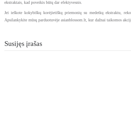
ekstraktais, kad poveikis būtų dar efektyvesnis.
Jei ieškote kokybiškų korėjietiškų priemonių su medetkų ekstraktu, re
Apsilankykite mūsų parduotuvėje asianblossom.lt, kur dažnai taikomos akcijo
Susijęs įrašas
ASIANBLOSSOM
Azijinė centelė: grožio perlas Jūsų odai
Žalia, smulki, bet galinga: ko gero, taip geriausiai galima apibūdi
SKAITYTI