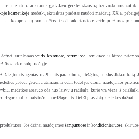
mams mažinti, o arbatomis gydydavo gerklės skausmą bei virškinimo sutrikim
škoje kosmetikoje
medetkų ekstraktas pradėtas naudoti maždaug XX a. pabaigoje
ausių komponentų raminančiose ir odą atkuriančiose veido priežiūros priemon
s dažnai sutinkamas
veido kremuose
,
serumuose
, tonikuose ir kitose priemon
ežiūros priemonių sudėtyje:
iešuždegiminis agentas, mažinantis paraudimus, niežėjimą ir odos diskomfortą. 
detkos padeda greičiau atsinaujinti odai, todėl jos dažnai naudojamos priemonė
ybių, medetkos apsaugo odą nuo laisvųjų radikalų, kurie yra viena iš priešlaiki
amos deguonimi ir maistinėmis medžiagomis. Dėl šių savybių medetkos dažnai naud
s produktuose. Jos dažnai naudojamos
šampūnuose
ir
kondicionieriuose
, skirtuo