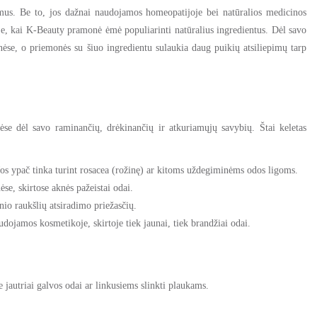
us. Be to, jos dažnai naudojamos homeopatijoje bei natūralios medicinos
, kai K-Beauty pramonė ėmė populiarinti natūralius ingredientus. Dėl savo
ėse, o priemonės su šiuo ingredientu sulaukia daug puikių atsiliepimų tarp
ėse dėl savo raminančių, drėkinančių ir atkuriamųjų savybių. Štai keletas
Jos ypač tinka turint rosacea (rožinę) ar kitoms uždegiminėms odos ligoms.
se, skirtose aknės pažeistai odai.
nio raukšlių atsiradimo priežasčių.
ojamos kosmetikoje, skirtoje tiek jaunai, tiek brandžiai odai.
se jautriai galvos odai ar linkusiems slinkti plaukams.