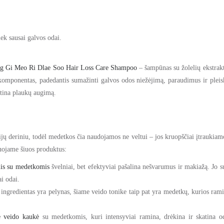
iek sausai galvos odai.
g Gi Meo Ri Dlae Soo Hair Loss Care Shampoo
– šampūnas su žolelių ekstrakt
komponentas, padedantis sumažinti galvos odos niežėjimą, paraudimus ir pleisk
katina plaukų augimą.
gijų deriniu, todėl medetkos čia naudojamos ne veltui – jos kruopščiai įtrauki
duojame šiuos produktus:
klis su medetkomis
švelniai, bet efektyviai pašalina nešvarumus ir makiažą. Jo 
i odai.
 ingredientas yra pelynas, šiame veido tonike taip pat yra medetkų, kurios rami
ė veido kaukė
su medetkomis, kuri intensyviai ramina, drėkina ir skatina od