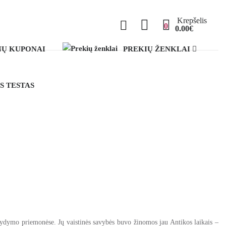
Krepšelis
0
0.00€
Ų KUPONAI
PREKIŲ ŽENKLAI
S TESTAS
gydymo priemonėse. Jų vaistinės savybės buvo žinomos jau Antikos laikais –