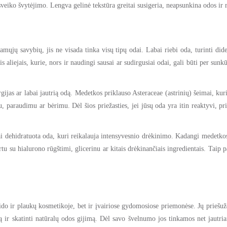
eiko švytėjimo. Lengva gelinė tekstūra greitai susigeria, neapsunkina odos ir ry
mųjų savybių, jis ne visada tinka visų tipų odai. Labai riebi oda, turinti did
s aliejais, kurie, nors ir naudingi sausai ar sudirgusiai odai, gali būti per s
ergijas ar labai jautrią odą. Medetkos priklauso Asteraceae (astrinių) šeimai, ku
liu, paraudimu ar bėrimu. Dėl šios priežasties, jei jūsų oda yra itin reaktyvi,
riai dehidratuota oda, kuri reikalauja intensyvesnio drėkinimo. Kadangi medetk
rtu su hialurono rūgštimi, glicerinu ar kitais drėkinančiais ingredientais. Taip
eido ir plaukų kosmetikoje, bet ir įvairiose gydomosiose priemonėse. Jų prieš
ą ir skatinti natūralų odos gijimą. Dėl savo švelnumo jos tinkamos net jautri