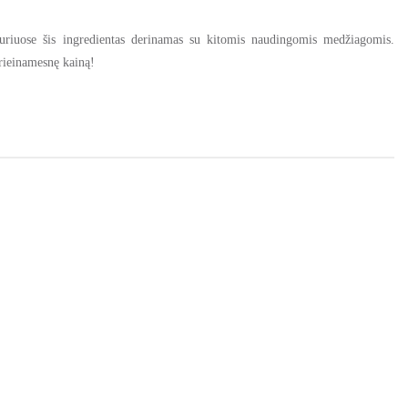
uriuose šis ingredientas derinamas su kitomis naudingomis medžiagomis.
prieinamesnę kainą!
Azijos medicinoje, vis labiau populiarėja ir kaip kosmetikos priemonių