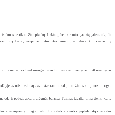
ais, kuris ne tik mažina plaukų slinkimą, bet ir ramina jautrią galvos odą. Jo
anojimą. Be to, šampūnas praturtintas ženšenio, asiūklio ir kitų vaistažolių
amos į formules, kad veiksmingai išnaudotų savo raminamąsias ir atkuriamąsias
sudėtyje esantis medetkų ekstraktas ramina odą ir mažina sudirgimus. Lengva
na odą ir padeda atkurti drėgmės balansą. Tonikas idealiai tinka tiems, kurie
os atsinaujinimą miego metu. Jos sudėtyje esantys peptidai stiprina odos