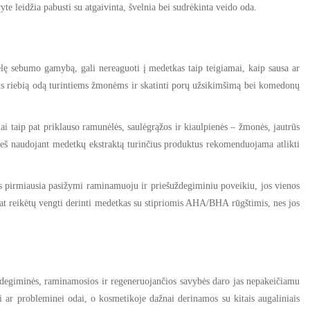
te leidžia pabusti su atgaivinta, švelnia bei sudrėkinta veido oda.
elę sebumo gamybą, gali nereaguoti į medetkas taip teigiamai, kaip sausa ar
unkūs riebią odą turintiems žmonėms ir skatinti porų užsikimšimą bei komedonų
riai taip pat priklauso ramunėlės, saulėgrąžos ir kiaulpienės – žmonės, jautrūs
 prieš naudojant medetkų ekstraktą turinčius produktus rekomenduojama atlikti
os pirmiausia pasižymi raminamuoju ir priešuždegiminiu poveikiu, jos vienos
 pat reikėtų vengti derinti medetkas su stipriomis AHA/BHA rūgštimis, nes jos
uždegiminės, raminamosios ir regeneruojančios savybės daro jas nepakeičiamu
ai ar probleminei odai, o kosmetikoje dažnai derinamos su kitais augaliniais