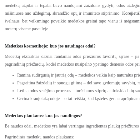
medetkų užpilai ir tepalai buvo naudojami žaizdoms gydyti, odos uždegi
mišiniuose nuo uždegimų, skrandžio opų ir imuniteto stiprinimo.
Korejieti
švelnaus, bet veiksmingo poveikio medetkos greitai tapo vienu iš mėgstami
moterų visame pasaulyje.
Medetkos kosmetikoje: kuo jos naudingos odai?
Medetkų ekstraktas dažnai randamas odos priežiūros favoritų sąraše – ji
pagrindinių priežasčių, kodėl medetkos nusipelno ypatingo dėmesio odos pri
Ramina sudirgusią ir jautrią odą – medetkos veikia kaip natūralus pr
Pagreitina žaizdelių ir spuogų gijimą – dėl savo gydomųjų savybių, me
Lėtina odos senėjimo procesus – turėdamos stiprių antioksidacinių sav
Gerina kraujotaką odoje – o tai reiškia, kad ląstelės geriau aprūpin
Medetkos plaukams: kuo jos naudingos?
Be naudos odai, medetkos yra labai vertingas ingredientas plaukų priežiūro
Pagrindinės medetkų naudos plaukams: