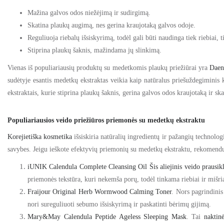
Mažina galvos odos niežėjimą ir sudirgimą.
Skatina plaukų augimą, nes gerina kraujotaką galvos odoje.
Reguliuoja riebalų išsiskyrimą, todėl gali būti naudinga tiek riebiai, t
Stiprina plaukų šaknis, mažindama jų slinkimą.
Vienas iš populiariausių produktų su medetkomis plaukų priežiūrai yra
Daen
sudėtyje esantis medetkų ekstraktas veikia kaip natūralus priešuždegiminis 
ekstraktais, kurie stiprina plaukų šaknis, gerina galvos odos kraujotaką ir s
Populiariausios veido priežiūros priemonės su medetkų ekstraktu
Korejietiška kosmetika
išsiskiria natūralių ingredientų ir pažangių technolo
savybes. Jeigu ieškote efektyvių priemonių su medetkų ekstraktu, rekomen
iUNIK Calendula Complete Cleansing Oil
Šis aliejinis veido prausi
priemonės tekstūra, kuri nekemša porų, todėl tinkama riebiai ir mišria
Fraijour Original Herb Wormwood Calming Toner
.
Nors pagrindinis
nori sureguliuoti sebumo išsiskyrimą ir paskatinti bėrimų gijimą.
Mary&May Calendula Peptide Ageless Sleeping Mask
.
Tai
naktin