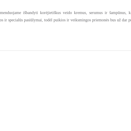
komenduojame išbandyti korėjietiškus veido kremus, serumus ir šampūnus, k
s ir specialūs pasiūlymai, todėl puikios ir veiksmingos priemonės bus už dar 
nti azijinę centelę. Ši žolelė, jau kelis amžius naudojama tradicinėje 